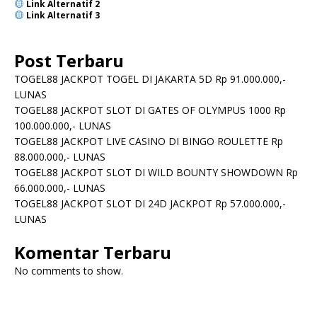
Link Alternatif
2
Link Alternatif 3
Post Terbaru
TOGEL88 JACKPOT TOGEL DI JAKARTA 5D Rp 91.000.000,-
LUNAS
TOGEL88 JACKPOT SLOT DI GATES OF OLYMPUS 1000 Rp
100.000.000,- LUNAS
TOGEL88 JACKPOT LIVE CASINO DI BINGO ROULETTE Rp
88.000.000,- LUNAS
TOGEL88 JACKPOT SLOT DI WILD BOUNTY SHOWDOWN Rp
66.000.000,- LUNAS
TOGEL88 JACKPOT SLOT DI 24D JACKPOT Rp 57.000.000,-
LUNAS
Komentar Terbaru
No comments to show.