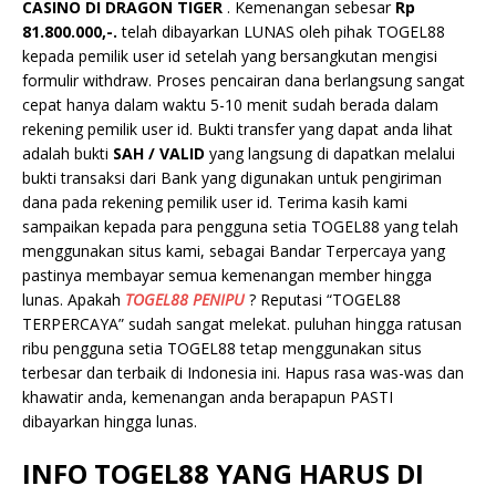
CASINO DI DRAGON TIGER
. Kemenangan sebesar
Rp
81.800.000
,-.
telah dibayarkan LUNAS oleh pihak TOGEL88
kepada pemilik user id setelah yang bersangkutan mengisi
formulir withdraw. Proses pencairan dana berlangsung sangat
cepat hanya dalam waktu 5-10 menit sudah berada dalam
rekening pemilik user id. Bukti transfer yang dapat anda lihat
adalah bukti
SAH / VALID
yang langsung di dapatkan melalui
bukti transaksi dari Bank yang digunakan untuk pengiriman
dana pada rekening pemilik user id. Terima kasih kami
sampaikan kepada para pengguna setia TOGEL88 yang telah
menggunakan situs kami, sebagai Bandar Terpercaya yang
pastinya membayar semua kemenangan member hingga
lunas. Apakah
TOGEL88 PENIPU
? Reputasi “TOGEL88
TERPERCAYA” sudah sangat melekat. puluhan hingga ratusan
ribu pengguna setia TOGEL88 tetap menggunakan situs
terbesar dan terbaik di Indonesia ini. Hapus rasa was-was dan
khawatir anda, kemenangan anda berapapun PASTI
dibayarkan hingga lunas.
INFO TOGEL88 YANG HARUS DI