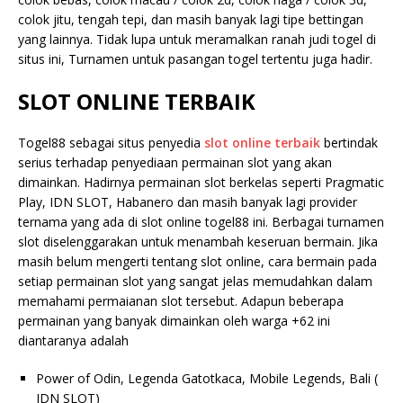
colok jitu, tengah tepi, dan masih banyak lagi tipe bettingan
yang lainnya. Tidak lupa untuk meramalkan ranah judi togel di
situs ini, Turnamen untuk pasangan togel tertentu juga hadir.
SLOT ONLINE TERBAIK
Togel88 sebagai situs penyedia
slot online terbaik
bertindak
serius terhadap penyediaan permainan slot yang akan
dimainkan. Hadirnya permainan slot berkelas seperti Pragmatic
Play, IDN SLOT, Habanero dan masih banyak lagi provider
ternama yang ada di slot online togel88 ini. Berbagai turnamen
slot diselenggarakan untuk menambah keseruan bermain. Jika
masih belum mengerti tentang slot online, cara bermain pada
setiap permainan slot yang sangat jelas memudahkan dalam
memahami permaianan slot tersebut. Adapun beberapa
permainan yang banyak dimainkan oleh warga +62 ini
diantaranya adalah
Power of Odin, Legenda Gatotkaca, Mobile Legends, Bali (
IDN SLOT)