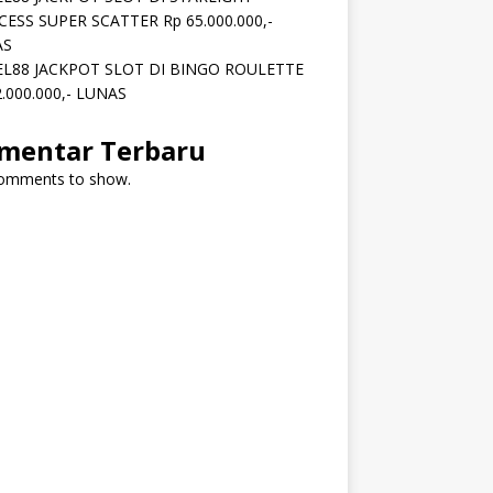
CESS SUPER SCATTER Rp 65.000.000,-
AS
L88 JACKPOT SLOT DI BINGO ROULETTE
2.000.000,- LUNAS
mentar Terbaru
omments to show.