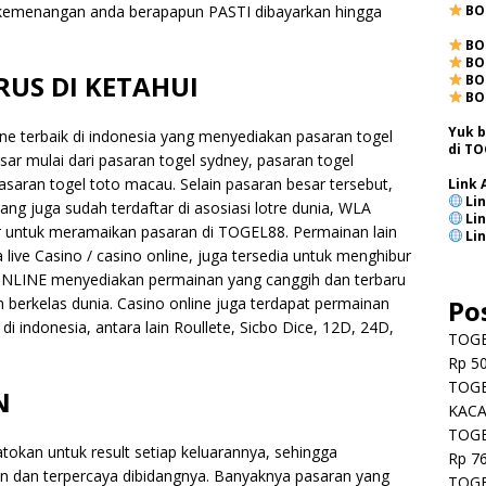
, kemenangan anda berapapun PASTI dibayarkan hingga
BO
BO
BO
RUS DI KETAHUI
BO
BO
Yuk b
line terbaik di indonesia yang menyediakan pasaran togel
di TO
sar mulai dari pasaran togel sydney, pasaran togel
saran togel toto macau. Selain pasaran besar tersebut,
Link 
Li
ng juga sudah terdaftar di asosiasi lotre dunia, WLA
Li
untuk meramaikan pasaran di TOGEL88. Permainan lain
Lin
ga live Casino / casino online, juga tersedia untuk menghibur
NLINE menyediakan permainan yang canggih dan terbaru
 berkelas dunia. Casino online juga terdapat permainan
Po
e di indonesia, antara lain Roullete, Sicbo Dice, 12D, 24D,
TOGE
Rp 5
TOGE
N
KACA
TOGE
atokan untuk result setiap keluarannya, sehingga
Rp 7
 dan terpercaya dibidangnya. Banyaknya pasaran yang
TOGE