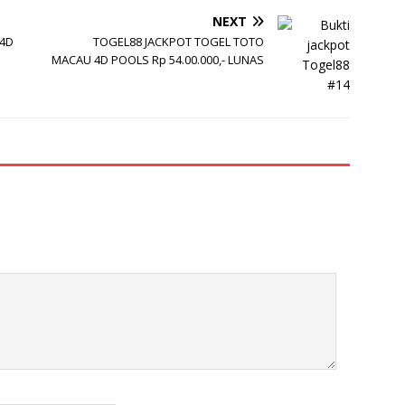
NEXT
24D
TOGEL88 JACKPOT TOGEL TOTO
MACAU 4D POOLS Rp 54.00.000,- LUNAS