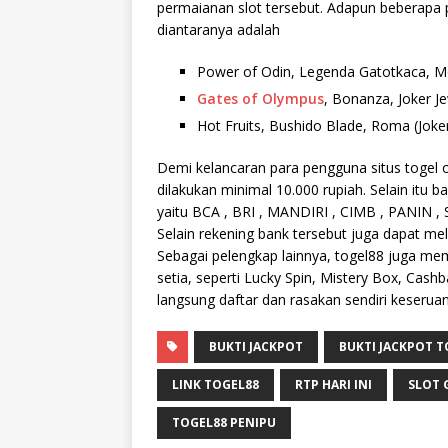
permaianan slot tersebut. Adapun beberapa 
diantaranya adalah
Power of Odin, Legenda Gatotkaca, Mo
Gates of Olympus
, Bonanza, Joker J
Hot Fruits, Bushido Blade, Roma (Jok
Demi kelancaran para pengguna situs togel o
dilakukan minimal 10.000 rupiah. Selain itu 
yaitu BCA , BRI , MANDIRI , CIMB , PANIN 
Selain rekening bank tersebut juga dapat me
Sebagai pelengkap lainnya, togel88 juga m
setia, seperti Lucky Spin, Mistery Box, Cash
langsung daftar dan rasakan sendiri keserua
BUKTI JACKPOT
BUKTI JACKPOT T
LINK TOGEL88
RTP HARI INI
SLOT 
TOGEL88 PENIPU