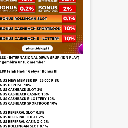
L88 - INTERNASIONAL DEWA GRUP (IDN PLAY)
r gembira untuk member
88 telah Hadir Gebyar Bonus !!!
NUS NEW MEMBER RP. 25,000 RIBU
NUS DEPOSIT 10%
NUS CASHBACK SLOT 3%
NUS CASHBACK CASINO 10%
NUS CASHBACK E-LOTTERY 10%
NUS CASHBACK SPORTBOOK 10%
NUS REFERRAL SLOT 0.5%
NUS REFERRAL TOGEL 2%
NUS REFERRAL CASINO 0.2%
NUS ROLLINGAN SLOT 0.1%