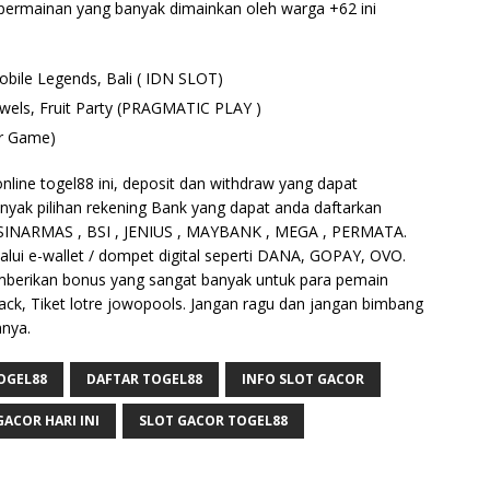
permainan yang banyak dimainkan oleh warga +62 ini
bile Legends, Bali ( IDN SLOT)
ewels, Fruit Party (PRAGMATIC PLAY )
er Game)
nline togel88 ini, deposit dan withdraw yang dapat
banyak pilihan rekening Bank yang dapat anda daftarkan
, SINARMAS , BSI , JENIUS , MAYBANK , MEGA , PERMATA.
lalui e-wallet / dompet digital seperti DANA, GOPAY, OVO.
emberikan bonus yang sangat banyak untuk para pemain
back, Tiket lotre jowopools. Jangan ragu dan jangan bimbang
nnya.
OGEL88
DAFTAR TOGEL88
INFO SLOT GACOR
GACOR HARI INI
SLOT GACOR TOGEL88