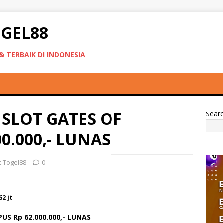
OGEL88
 TERBAIK DI INDONESIA
 SLOT GATES OF
Sear
0.000,- LUNAS
t Togel88
0
2 jt
S Rp 62.000.000,- LUNAS