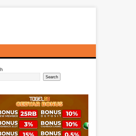
ch
Search