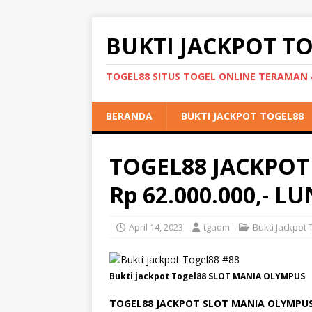
BUKTI JACKPOT T
TOGEL88 SITUS TOGEL ONLINE TERAMAN &
BERANDA
BUKTI JACKPOT TOGEL88
TOGEL88 JACKPO
Rp 62.000.000,- L
April 14, 2023
tgadm
Bukti Jackpot 
Bukti jackpot Togel88 SLOT MANIA OLYMPUS
TOGEL88 JACKPOT SLOT MANIA OLYMPUS 