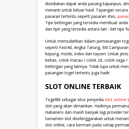
disediakan dapat anda pasang kapanpun, dim
menanti untuk keluar hasil. Tayangan secara
pasaran tertentu seperti pasaran shio,
pasa
Tipe bettingan yang tersedia membuat anda b
dan tipe yang tersedia antara lain : bet tipe fu
Untuk memudahkan dalam pemasangan togel o
seperti Fast4d, Angka Tarung, BB Campuran 
kepung, mistik, index dan taysen. Untuk jeni
bebas, colok macau / colok 2d, colok naga / c
bettingan yang lainnya. Tidak lupa untuk mer
pasangan togel tertentu juga hadir.
SLOT ONLINE TERBAIK
Togel88 sebagai situs penyedia
slot online 
slot yang akan dimainkan. Hadirnya permaina
Habanero dan masih banyak lagi provider tern
turnamen slot diselenggarakan untuk menam
slot online, cara bermain pada setiap per