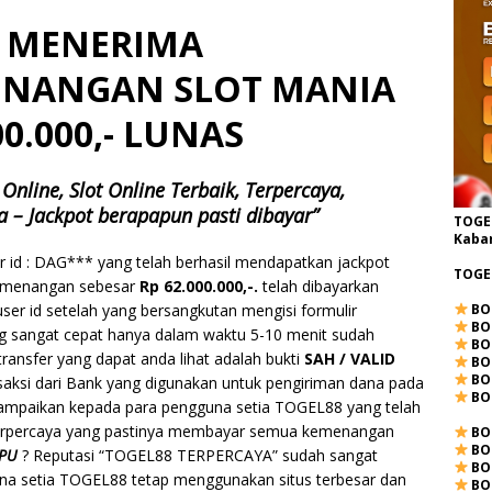
 MENERIMA
ENANGAN SLOT MANIA
0.000,- LUNAS
Online, Slot Online Terbaik, Terpercaya,
a – Jackpot berapapun pasti dibayar”
TOGE
Kaba
id : DAG*** yang telah berhasil mendapatkan jackpot
TOGEL
menangan sebesar
Rp
62.000.000
,-.
telah dibayarkan
er id setelah yang bersangkutan mengisi formulir
BO
BO
ng sangat cepat hanya dalam waktu 5-10 menit sudah
BO
transfer yang dapat anda lihat adalah bukti
SAH / VALID
BO
BO
nsaksi dari Bank yang digunakan untuk pengiriman dana pada
BO
i sampaikan kepada para pengguna setia TOGEL88 yang telah
Terpercaya yang pastinya membayar semua kemenangan
BO
BO
IPU
? Reputasi “TOGEL88 TERPERCAYA” sudah sangat
BO
una setia TOGEL88 tetap menggunakan situs terbesar dan
BO