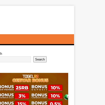
ch
Search