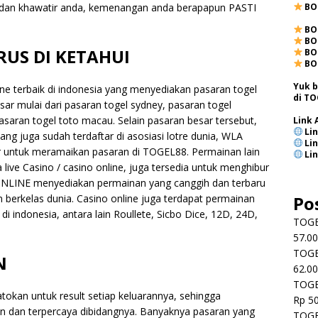
as dan khawatir anda, kemenangan anda berapapun PASTI
BO
BO
BO
RUS DI KETAHUI
BO
BO
Yuk b
line terbaik di indonesia yang menyediakan pasaran togel
di TO
sar mulai dari pasaran togel sydney, pasaran togel
saran togel toto macau. Selain pasaran besar tersebut,
Link 
Li
ng juga sudah terdaftar di asosiasi lotre dunia, WLA
Li
untuk meramaikan pasaran di TOGEL88. Permainan lain
Lin
ga live Casino / casino online, juga tersedia untuk menghibur
NLINE menyediakan permainan yang canggih dan terbaru
 berkelas dunia. Casino online juga terdapat permainan
Po
e di indonesia, antara lain Roullete, Sicbo Dice, 12D, 24D,
TOGE
57.0
TOGE
N
62.0
TOGE
atokan untuk result setiap keluarannya, sehingga
Rp 5
 dan terpercaya dibidangnya. Banyaknya pasaran yang
TOGE