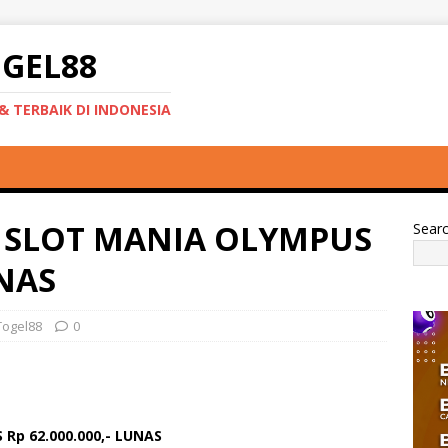
OGEL88
 TERBAIK DI INDONESIA
T SLOT MANIA OLYMPUS
Sear
UNAS
Togel88
0
Rp 62.000.000,- LUNAS