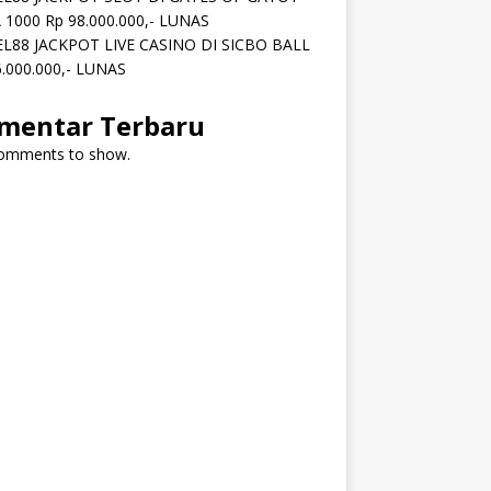
 1000 Rp 98.000.000,- LUNAS
L88 JACKPOT LIVE CASINO DI SICBO BALL
6.000.000,- LUNAS
mentar Terbaru
omments to show.