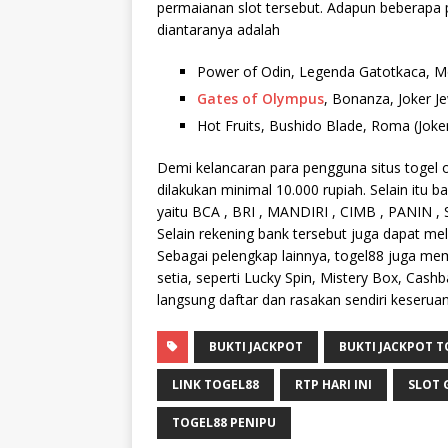
permaianan slot tersebut. Adapun beberapa 
diantaranya adalah
Power of Odin, Legenda Gatotkaca, Mo
Gates of Olympus
, Bonanza, Joker J
Hot Fruits, Bushido Blade, Roma (Jok
Demi kelancaran para pengguna situs togel o
dilakukan minimal 10.000 rupiah. Selain itu 
yaitu BCA , BRI , MANDIRI , CIMB , PANIN 
Selain rekening bank tersebut juga dapat me
Sebagai pelengkap lainnya, togel88 juga m
setia, seperti Lucky Spin, Mistery Box, Cash
langsung daftar dan rasakan sendiri keserua
BUKTI JACKPOT
BUKTI JACKPOT T
LINK TOGEL88
RTP HARI INI
SLOT 
TOGEL88 PENIPU