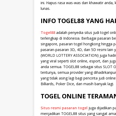
ini. Hapus rasa was-was dan khawatir anda
lunas.
INFO TOGEL88 YANG HA
Togel88
adalah penyedia situs judi togel on
terlengkap di Indonesia. Berbagai pasaran be
singapore, pasaran togel hongkong hingga pa
pasaran-pasaran 3D, 4D, dan 5D resmi lain ya
(WORLD LOTTERY ASSOCIATION) juga hadir 
yang viral seperti slot online, esport, dan ju
anda semua. TOGEL88 sebagai situs SLOT O
tentunya, semua provider yang dihadirkanpun
yang tidak asing lagi bagi pencinta judi onlin
Billiards, Poker Dice, dan masih banyak lagi.
TOGEL ONLINE TERAMA
Situs resmi pasaran togel
juga dijadikan p
menjadikan TOGEL88 situs yang sangat aman