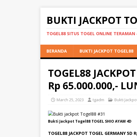
BUKTI JACKPOT T
TOGEL88 SITUS TOGEL ONLINE TERAMAN &
BERANDA
BUKTI JACKPOT TOGEL88
TOGEL88 JACKPOT
Rp 65.000.000,- L
March 25, 2023
tgadm
Bukti Jackpo
Bukti Jackpot Togel88 TOGEL SHIO AYAM 4D
TOGEL88 JACKPOT TOGEL GERMANY 5D Rp 