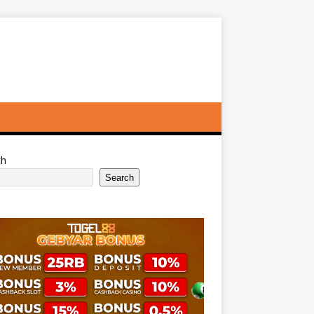
ch
Search