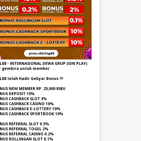
L88 - INTERNASIONAL DEWA GRUP (IDN PLAY)
r gembira untuk member
88 telah Hadir Gebyar Bonus !!!
NUS NEW MEMBER RP. 25,000 RIBU
NUS DEPOSIT 10%
NUS CASHBACK SLOT 3%
NUS CASHBACK CASINO 10%
NUS CASHBACK E-LOTTERY 10%
NUS CASHBACK SPORTBOOK 10%
NUS REFERRAL SLOT 0.5%
NUS REFERRAL TOGEL 2%
NUS REFERRAL CASINO 0.2%
NUS ROLLINGAN SLOT 0.1%