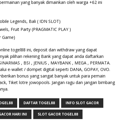
permainan yang banyak dimainkan oleh warga +62 ini
bile Legends, Bali ( IDN SLOT)
ewels, Fruit Party (PRAGMATIC PLAY )
er Game)
nline togel88 ini, deposit dan withdraw yang dapat
banyak pilihan rekening Bank yang dapat anda daftarkan
, SINARMAS , BSI , JENIUS , MAYBANK , MEGA , PERMATA.
lalui e-wallet / dompet digital seperti DANA, GOPAY, OVO.
emberikan bonus yang sangat banyak untuk para pemain
back, Tiket lotre jowopools. Jangan ragu dan jangan bimbang
nnya.
OGEL88
DAFTAR TOGEL88
INFO SLOT GACOR
GACOR HARI INI
SLOT GACOR TOGEL88