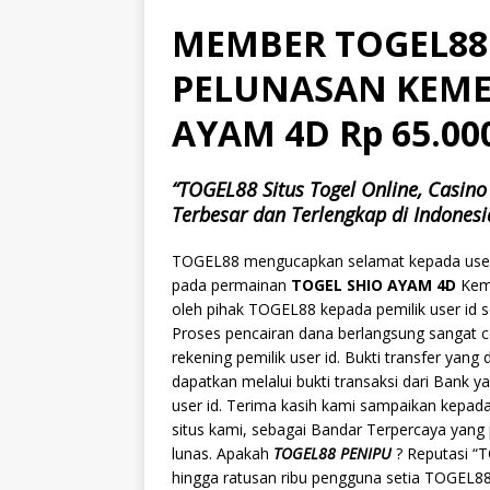
MEMBER TOGEL88
PELUNASAN KEME
AYAM 4D Rp 65.00
“TOGEL88 Situs Togel Online, Casino 
Terbesar dan Terlengkap di Indonesi
TOGEL88 mengucapkan selamat kepada user
pada permainan
TOGEL SHIO AYAM 4D
Kem
oleh pihak TOGEL88 kepada pemilik user id s
Proses pencairan dana berlangsung sangat 
rekening pemilik user id. Bukti transfer yang
dapatkan melalui bukti transaksi dari Bank 
user id. Terima kasih kami sampaikan kepa
situs kami, sebagai Bandar Terpercaya ya
lunas. Apakah
TOGEL88 PENIPU
? Reputasi “
hingga ratusan ribu pengguna setia TOGEL88