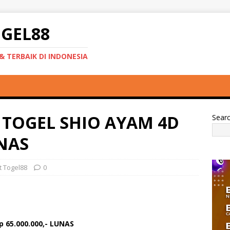
OGEL88
 TERBAIK DI INDONESIA
 TOGEL SHIO AYAM 4D
Sear
UNAS
t Togel88
0
65.000.000,- LUNAS