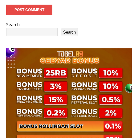
Search
Search