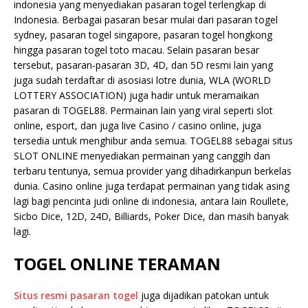
indonesia yang menyediakan pasaran togel terlengkap di
Indonesia. Berbagai pasaran besar mulai dari pasaran togel
sydney, pasaran togel singapore, pasaran togel hongkong
hingga pasaran togel toto macau. Selain pasaran besar
tersebut, pasaran-pasaran 3D, 4D, dan 5D resmi lain yang
juga sudah terdaftar di asosiasi lotre dunia, WLA (WORLD
LOTTERY ASSOCIATION) juga hadir untuk meramaikan
pasaran di TOGEL88. Permainan lain yang viral seperti slot
online, esport, dan juga live Casino / casino online, juga
tersedia untuk menghibur anda semua. TOGEL88 sebagai situs
SLOT ONLINE menyediakan permainan yang canggih dan
terbaru tentunya, semua provider yang dihadirkanpun berkelas
dunia. Casino online juga terdapat permainan yang tidak asing
lagi bagi pencinta judi online di indonesia, antara lain Roullete,
Sicbo Dice, 12D, 24D, Billiards, Poker Dice, dan masih banyak
lagi.
TOGEL ONLINE TERAMAN
Situs resmi pasaran togel
juga dijadikan patokan untuk