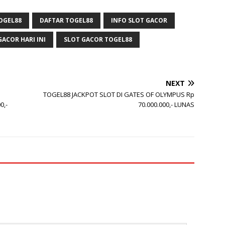
OGEL88
DAFTAR TOGEL88
INFO SLOT GACOR
GACOR HARI INI
SLOT GACOR TOGEL88
NEXT
TOGEL88 JACKPOT SLOT DI GATES OF OLYMPUS Rp
0,-
70.000.000,- LUNAS