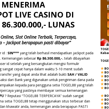
 MENERIMA
OT LIVE CASINO DI
86.300.000,- LUNAS
Online, Slot Online Terbaik, Terpercaya,
a – Jackpot berapapun pasti dibayar”
TOGE
id :
SIN***
yang telah berhasil mendapatkan jackpot pada
Kaba
. Kemenangan sebesar
Rp 86.300.000,-.
telah dibayarkan
TOGEL
er id setelah yang bersangkutan mengisi formulir
BO
ng sangat cepat hanya dalam waktu 5-10 menit sudah
BO
transfer yang dapat anda lihat adalah bukti
SAH / VALID
BO
nsaksi dari Bank yang digunakan untuk pengiriman dana pada
BO
BO
i sampaikan kepada para pengguna setia TOGEL88 yang telah
BO
Terpercaya yang pastinya membayar semua kemenangan
IPU
? Reputasi “TOGEL88 TERPERCAYA” sudah sangat
BO
BO
una setia TOGEL88 tetap menggunakan situs terbesar dan
BO
as dan khawatir anda, kemenangan anda berapapun PASTI
BO