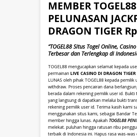
MEMBER TOGEL88
PELUNASAN JACKP
DRAGON TIGER Rp 
“TOGEL88 Situs Togel Online, Casino 
Terbesar dan Terlengkap di Indonesi
TOGEL88 mengucapkan selamat kepada user 
permainan
LIVE CASINO DI DRAGON TIGER
LUNAS oleh pihak TOGEL88 kepada pemilik us
withdraw. Proses pencairan dana berlangsu
berada dalam rekening pemilik user id. Bukti 
yang langsung di dapatkan melalui bukti tra
rekening pemilik user id. Terima kasih kam
menggunakan situs kami, sebagai Bandar 
member hingga lunas. Apakah
TOGEL88 PEN
melekat. puluhan hingga ratusan ribu pengg
terbaik di Indonesia ini. Hapus rasa was-w