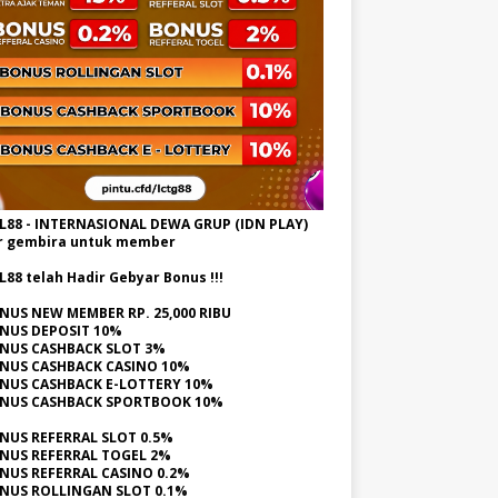
L88 - INTERNASIONAL DEWA GRUP (IDN PLAY)
r gembira untuk member
88 telah Hadir Gebyar Bonus !!!
NUS NEW MEMBER RP. 25,000 RIBU
NUS DEPOSIT 10%
NUS CASHBACK SLOT 3%
NUS CASHBACK CASINO 10%
NUS CASHBACK E-LOTTERY 10%
NUS CASHBACK SPORTBOOK 10%
NUS REFERRAL SLOT 0.5%
NUS REFERRAL TOGEL 2%
NUS REFERRAL CASINO 0.2%
NUS ROLLINGAN SLOT 0.1%