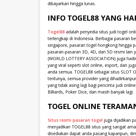
dibayarkan hingga lunas.
INFO TOGEL88 YANG HA
Togel88
adalah penyedia situs judi togel on
terlengkap di Indonesia. Berbagai pasaran be
singapore, pasaran togel hongkong hingga pa
pasaran-pasaran 3D, 4D, dan 5D resmi lain ya
(WORLD LOTTERY ASSOCIATION) juga hadir 
yang viral seperti slot online, esport, dan ju
anda semua. TOGEL88 sebagai situs SLOT O
tentunya, semua provider yang dihadirkanpun
yang tidak asing lagi bagi pencinta judi onlin
Billiards, Poker Dice, dan masih banyak lagi.
TOGEL ONLINE TERAMA
Situs resmi pasaran togel
juga dijadikan p
menjadikan TOGEL88 situs yang sangat aman
disediakan dapat anda pasang kapanpun, dim