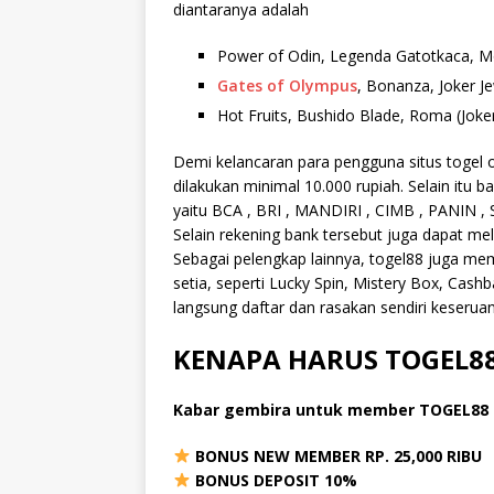
diantaranya adalah
Power of Odin, Legenda Gatotkaca, Mo
Gates of Olympus
, Bonanza, Joker J
Hot Fruits, Bushido Blade, Roma (Jok
Demi kelancaran para pengguna situs togel o
dilakukan minimal 10.000 rupiah. Selain itu 
yaitu BCA , BRI , MANDIRI , CIMB , PANIN 
Selain rekening bank tersebut juga dapat me
Sebagai pelengkap lainnya, togel88 juga m
setia, seperti Lucky Spin, Mistery Box, Cash
langsung daftar dan rasakan sendiri keserua
KENAPA HARUS TOGEL8
Kabar gembira untuk member TOGEL88 te
BONUS NEW MEMBER RP. 25,000 RIBU
BONUS DEPOSIT 10%