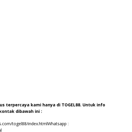
tus terpercaya kami hanya di TOGEL88. Untuk info
kontak dibawah ini :
ces.com/togel88/index.htmlWhatsapp :
l