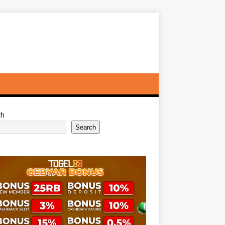
ch
Search