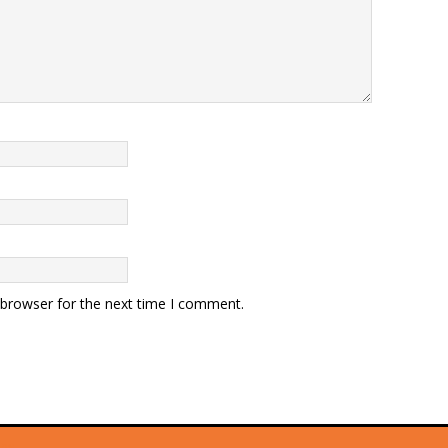
 browser for the next time I comment.
es