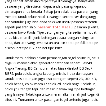
yang sangat aman dan terpercaya dibidangnya. Banyaknya
pasaran yang disediakan dapat anda pasang kapanpun,
dimanapun anda berada. Setiap jam selalu ada pasaran yang
menanti untuk keluar hasil. Tayangan secara
Live
(langsung)
dari youtube juga bisa anda saksikan untuk pasaran tertentu
seperti pasaran shio,
pasaran Toto Macau
, pasaran Jakarta,
pasaran Jowo Pools. Tipe bettingan yang tersedia membuat
anda bisa memilih jenis bettingan sesuai dengan keinginan
anda, dan tipe yang tersedia antara lain : bet tipe full, bet tipe
diskon, bet tipe BB, dan bet tipe Prize.
Untuk memudahkan dalam pemasangan togel online ini, situs
togel88 menyediakan generator bettingan seperti Fast4d,
Angka Tarung, BB Campuran atau biasa disebut BB Set /
BBFS, pola colok, angka kepung, mistik, index dan taysen.
Untuk jenis bettingan juga bisa beragam seperti 2D, 3D, 4D,
colok bebas, colok macau / colok 2d, colok naga / colok 3d,
colok jitu, tengah tepi, dan masih banyak lagi tipe bettingan
yang lainnya. Tidak lupa untuk meramalkan ranah judi togel di
situs ini, Turnamen untuk pasangan togel tertentu juga hadir.