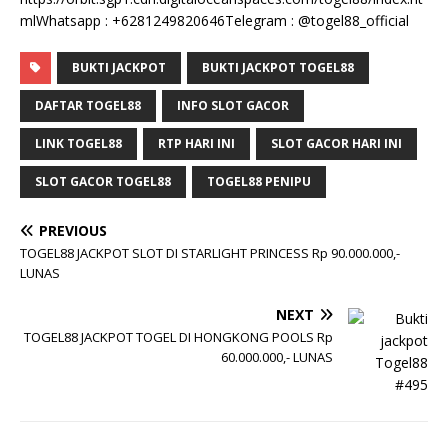
mlWhatsapp : +6281249820646Telegram : @togel88_official
BUKTI JACKPOT
BUKTI JACKPOT TOGEL88
DAFTAR TOGEL88
INFO SLOT GACOR
LINK TOGEL88
RTP HARI INI
SLOT GACOR HARI INI
SLOT GACOR TOGEL88
TOGEL88 PENIPU
PREVIOUS
TOGEL88 JACKPOT SLOT DI STARLIGHT PRINCESS Rp 90.000.000,-
LUNAS
NEXT
TOGEL88 JACKPOT TOGEL DI HONGKONG POOLS Rp
60.000.000,- LUNAS