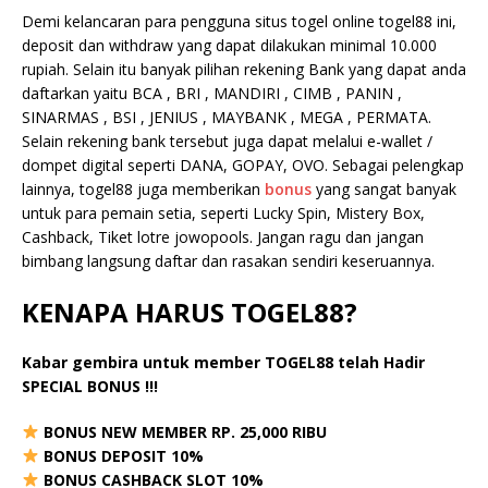
Demi kelancaran para pengguna situs togel online togel88 ini,
deposit dan withdraw yang dapat dilakukan minimal 10.000
rupiah. Selain itu banyak pilihan rekening Bank yang dapat anda
daftarkan yaitu BCA , BRI , MANDIRI , CIMB , PANIN ,
SINARMAS , BSI , JENIUS , MAYBANK , MEGA , PERMATA.
Selain rekening bank tersebut juga dapat melalui e-wallet /
dompet digital seperti DANA, GOPAY, OVO. Sebagai pelengkap
lainnya, togel88 juga memberikan
bonus
yang sangat banyak
untuk para pemain setia, seperti Lucky Spin, Mistery Box,
Cashback, Tiket lotre jowopools. Jangan ragu dan jangan
bimbang langsung daftar dan rasakan sendiri keseruannya.
KENAPA HARUS TOGEL88?
Kabar gembira untuk member TOGEL88 telah Hadir
SPECIAL BONUS !!!
BONUS NEW MEMBER RP. 25,000 RIBU
BONUS DEPOSIT 10%
BONUS CASHBACK SLOT 10%