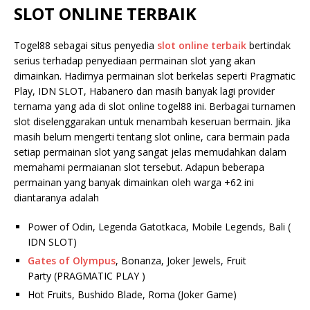
SLOT ONLINE TERBAIK
Togel88 sebagai situs penyedia
slot online terbaik
bertindak
serius terhadap penyediaan permainan slot yang akan
dimainkan. Hadirnya permainan slot berkelas seperti Pragmatic
Play, IDN SLOT, Habanero dan masih banyak lagi provider
ternama yang ada di slot online togel88 ini. Berbagai turnamen
slot diselenggarakan untuk menambah keseruan bermain. Jika
masih belum mengerti tentang slot online, cara bermain pada
setiap permainan slot yang sangat jelas memudahkan dalam
memahami permaianan slot tersebut. Adapun beberapa
permainan yang banyak dimainkan oleh warga +62 ini
diantaranya adalah
Power of Odin, Legenda Gatotkaca, Mobile Legends, Bali (
IDN SLOT)
Gates of Olympus
, Bonanza, Joker Jewels, Fruit
Party (PRAGMATIC PLAY )
Hot Fruits, Bushido Blade, Roma (Joker Game)