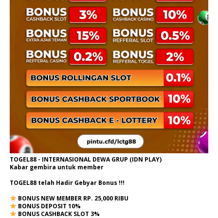
TOGEL88 - INTERNASIONAL DEWA GRUP (IDN PLAY)
Kabar gembira untuk member
TOGEL88 telah Hadir Gebyar Bonus !!!
BONUS NEW MEMBER RP. 25,000 RIBU
BONUS DEPOSIT 10%
BONUS CASHBACK SLOT 3%