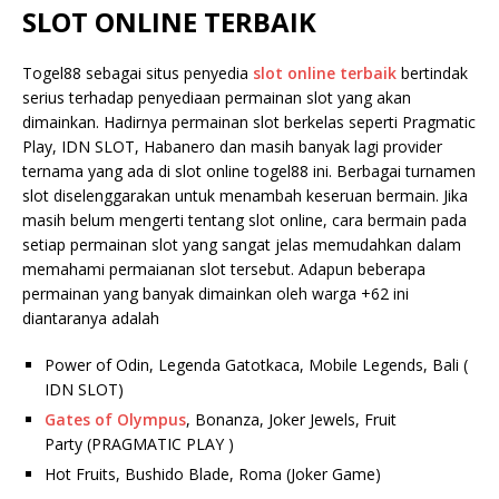
SLOT ONLINE TERBAIK
Togel88 sebagai situs penyedia
slot online terbaik
bertindak
serius terhadap penyediaan permainan slot yang akan
dimainkan. Hadirnya permainan slot berkelas seperti Pragmatic
Play, IDN SLOT, Habanero dan masih banyak lagi provider
ternama yang ada di slot online togel88 ini. Berbagai turnamen
slot diselenggarakan untuk menambah keseruan bermain. Jika
masih belum mengerti tentang slot online, cara bermain pada
setiap permainan slot yang sangat jelas memudahkan dalam
memahami permaianan slot tersebut. Adapun beberapa
permainan yang banyak dimainkan oleh warga +62 ini
diantaranya adalah
Power of Odin, Legenda Gatotkaca, Mobile Legends, Bali (
IDN SLOT)
Gates of Olympus
, Bonanza, Joker Jewels, Fruit
Party (PRAGMATIC PLAY )
Hot Fruits, Bushido Blade, Roma (Joker Game)