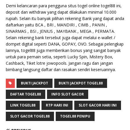
Demi kelancaran para pengguna situs togel online togel88 ini,
deposit dan withdraw yang dapat dilakukan minimal 10.000
rupiah. Selain itu banyak pilihan rekening Bank yang dapat anda
daftarkan yaitu BCA , BRI , MANDIRI , CIMB , PANIN ,
SINARMAS , BSI , JENIUS , MAYBANK , MEGA , PERMATA.
Selain rekening bank tersebut juga dapat melalui e-wallet /
dompet digital seperti DANA, GOPAY, OVO. Sebagai pelengkap
lainnya, togel88 juga memberikan bonus yang sangat banyak
untuk para pemain setia, seperti Lucky Spin, Mistery Box,
Cashback, Tiket lotre jowopools. Jangan ragu dan jangan
bimbang langsung daftar dan rasakan sendiri keseruannya.
BUKTI JACKPOT
BUKTI JACKPOT TOGEL88
DAFTAR TOGEL88
INFO SLOT GACOR
LINK TOGEL88
RTP HARI INI
SLOT GACOR HARI INI
SLOT GACOR TOGEL88
TOGEL88 PENIPU