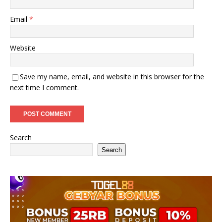
Email
*
Website
Save my name, email, and website in this browser for the
next time I comment.
Search
Search