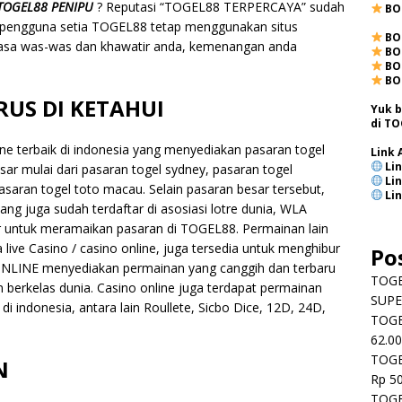
TOGEL88 PENIPU
? Reputasi “TOGEL88 TERPERCAYA” sudah
BO
u pengguna setia TOGEL88 tetap menggunakan situs
BO
s rasa was-was dan khawatir anda, kemenangan anda
BO
BO
BO
RUS DI KETAHUI
Yuk b
di TO
line terbaik di indonesia yang menyediakan pasaran togel
Link 
Li
sar mulai dari pasaran togel sydney, pasaran togel
Li
saran togel toto macau. Selain pasaran besar tersebut,
Lin
ng juga sudah terdaftar di asosiasi lotre dunia, WLA
untuk meramaikan pasaran di TOGEL88. Permainan lain
ga live Casino / casino online, juga tersedia untuk menghibur
Po
NLINE menyediakan permainan yang canggih dan terbaru
TOGE
 berkelas dunia. Casino online juga terdapat permainan
SUPE
e di indonesia, antara lain Roullete, Sicbo Dice, 12D, 24D,
TOGE
62.0
TOGE
N
Rp 5
TOGE