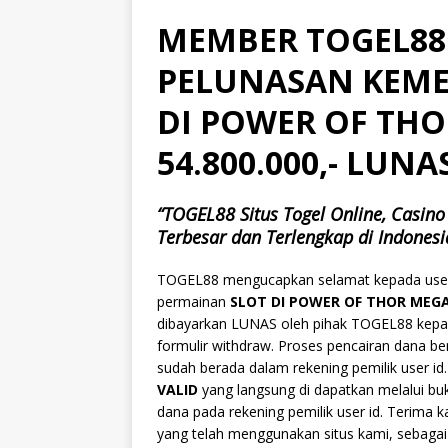
MEMBER TOGEL88
PELUNASAN KEME
DI POWER OF TH
54.800.000,- LUNA
“TOGEL88 Situs Togel Online, Casino 
Terbesar dan Terlengkap di Indonesi
TOGEL88 mengucapkan selamat kepada user
permainan
SLOT DI POWER OF THOR MEG
dibayarkan LUNAS oleh pihak TOGEL88 kepada
formulir withdraw. Proses pencairan dana b
sudah berada dalam rekening pemilik user id.
VALID
yang langsung di dapatkan melalui buk
dana pada rekening pemilik user id. Terima
yang telah menggunakan situs kami, sebag