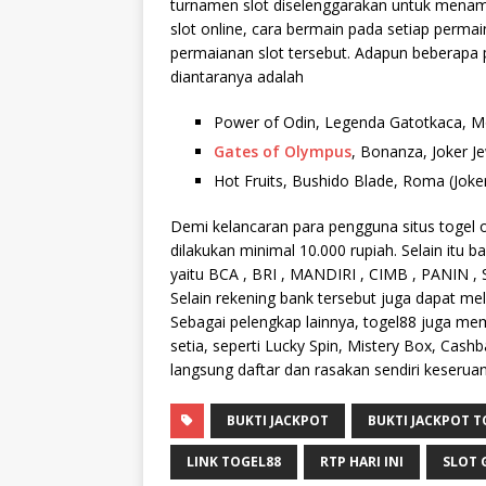
turnamen slot diselenggarakan untuk menam
slot online, cara bermain pada setiap per
permaianan slot tersebut. Adapun beberapa 
diantaranya adalah
Power of Odin, Legenda Gatotkaca, Mo
Gates of Olympus
, Bonanza, Joker J
Hot Fruits, Bushido Blade, Roma (Jok
Demi kelancaran para pengguna situs togel o
dilakukan minimal 10.000 rupiah. Selain itu 
yaitu BCA , BRI , MANDIRI , CIMB , PANIN 
Selain rekening bank tersebut juga dapat me
Sebagai pelengkap lainnya, togel88 juga m
setia, seperti Lucky Spin, Mistery Box, Cash
langsung daftar dan rasakan sendiri keserua
BUKTI JACKPOT
BUKTI JACKPOT T
LINK TOGEL88
RTP HARI INI
SLOT 