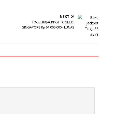
NEXT
TOGEL88 JACKPOT TOGEL DI
SINGAPORE Rp 61.000.000,- LUNAS