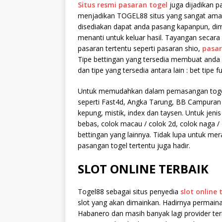
Situs resmi pasaran togel
juga dijadikan p
menjadikan TOGEL88 situs yang sangat aman
disediakan dapat anda pasang kapanpun, dim
menanti untuk keluar hasil. Tayangan secara
pasaran tertentu seperti pasaran shio,
pasa
Tipe bettingan yang tersedia membuat anda b
dan tipe yang tersedia antara lain : bet tipe fu
Untuk memudahkan dalam pemasangan togel o
seperti Fast4d, Angka Tarung, BB Campuran 
kepung, mistik, index dan taysen. Untuk jeni
bebas, colok macau / colok 2d, colok naga / c
bettingan yang lainnya. Tidak lupa untuk mer
pasangan togel tertentu juga hadir.
SLOT ONLINE TERBAIK
Togel88 sebagai situs penyedia
slot online 
slot yang akan dimainkan. Hadirnya permaina
Habanero dan masih banyak lagi provider tern