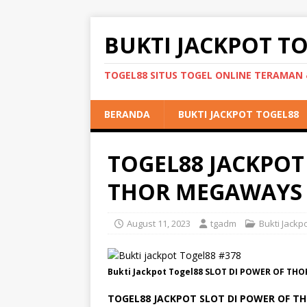
BUKTI JACKPOT T
TOGEL88 SITUS TOGEL ONLINE TERAMAN &
BERANDA
BUKTI JACKPOT TOGEL88
TOGEL88 JACKPOT
THOR MEGAWAYS R
August 11, 2023
tgadm
Bukti Jackp
Bukti Jackpot Togel88 SLOT DI POWER OF TH
TOGEL88 JACKPOT SLOT DI POWER OF TH