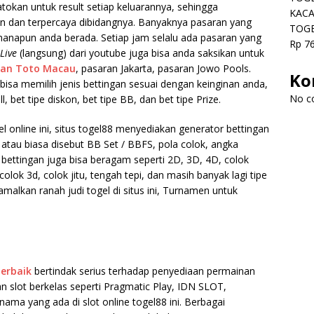
atokan untuk result setiap keluarannya, sehingga
KACA
 dan terpercaya dibidangnya. Banyaknya pasaran yang
TOGE
anapun anda berada. Setiap jam selalu ada pasaran yang
Rp 7
Live
(langsung) dari youtube juga bisa anda saksikan untuk
ran Toto Macau
, pasaran Jakarta, pasaran Jowo Pools.
Ko
isa memilih jenis bettingan sesuai dengan keinginan anda,
No c
ll, bet tipe diskon, bet tipe BB, dan bet tipe Prize.
nline ini, situs togel88 menyediakan generator bettingan
atau biasa disebut BB Set / BBFS, pola colok, angka
s bettingan juga bisa beragam seperti 2D, 3D, 4D, colok
olok 3d, colok jitu, tengah tepi, dan masih banyak lagi tipe
amalkan ranah judi togel di situs ini, Turnamen untuk
terbaik
bertindak serius terhadap penyediaan permainan
n slot berkelas seperti Pragmatic Play, IDN SLOT,
ama yang ada di slot online togel88 ini. Berbagai