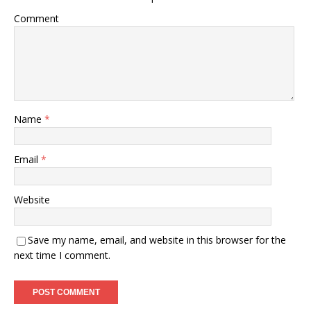
Comment
Name
*
Email
*
Website
Save my name, email, and website in this browser for the
next time I comment.