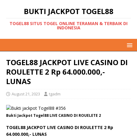
BUKTI JACKPOT TOGEL88
TOGEL88 SITUS TOGEL ONLINE TERAMAN & TERBAIK DI
INDONESIA
TOGEL88 JACKPOT LIVE CASINO DI
ROULETTE 2 Rp 64.000.000,-
LUNAS
August 21, 2023
tgadm
Bukti Jackpot Togel88 LIVE CASINO DI ROUELETE 2
TOGEL88 JACKPOT LIVE CASINO DI ROULETTE 2 Rp
64.000.000,- LUNAS