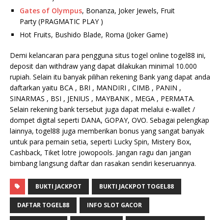
Gates of Olympus
, Bonanza, Joker Jewels, Fruit
Party (PRAGMATIC PLAY )
Hot Fruits, Bushido Blade, Roma (Joker Game)
Demi kelancaran para pengguna situs togel online togel88 ini,
deposit dan withdraw yang dapat dilakukan minimal 10.000
rupiah. Selain itu banyak pilihan rekening Bank yang dapat anda
daftarkan yaitu BCA , BRI , MANDIRI , CIMB , PANIN ,
SINARMAS , BSI , JENIUS , MAYBANK , MEGA , PERMATA.
Selain rekening bank tersebut juga dapat melalui e-wallet /
dompet digital seperti DANA, GOPAY, OVO. Sebagai pelengkap
lainnya, togel88 juga memberikan bonus yang sangat banyak
untuk para pemain setia, seperti Lucky Spin, Mistery Box,
Cashback, Tiket lotre jowopools. Jangan ragu dan jangan
bimbang langsung daftar dan rasakan sendiri keseruannya.
BUKTI JACKPOT
BUKTI JACKPOT TOGEL88
DAFTAR TOGEL88
INFO SLOT GACOR