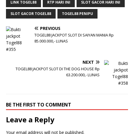
LINK TOGEL88
RTP HARI INI
SLOT GACOR HARI INI
SLOT GACOR TOGEL88
TOGEL88 PENIPU
PREVIOUS
TOGEL88 JACKPOT SLOT DI SAIYAN MANIA Rp
85.000.000,- LUNAS
NEXT
TOGEL88 JACKPOT SLOT DI THE DOG HOUSE Rp
63.200.000,- LUNAS
BE THE FIRST TO COMMENT
Leave a Reply
Your email address will not be published.