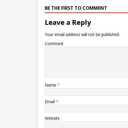
BE THE FIRST TO COMMENT
Leave a Reply
Your email address will not be published.
Comment
Name
*
Email
*
Website