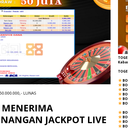
TOGE
Kaba
TOGEL
BO
BO
BO
50.000.000,- LUNAS
BO
BO
BO
 MENERIMA
BO
NANGAN JACKPOT LIVE
BO
BO
BO