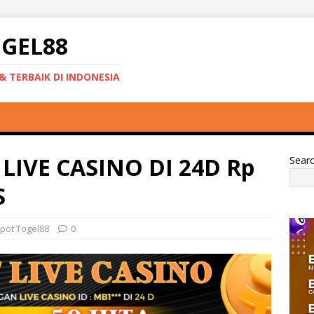
OGEL88
 TERBAIK DI INDONESIA
LIVE CASINO DI 24D Rp
Sear
S
kpot Togel88
0