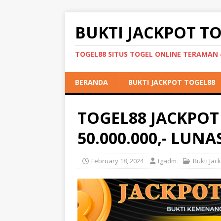
BUKTI JACKPOT T
TOGEL88 SITUS TOGEL ONLINE TERAMAN &
BERANDA
BUKTI JACKPOT TOGEL88
TOGEL88 JACKPOT 
50.000.000,- LUNA
February 18, 2024
tgadm
Bukti Jac