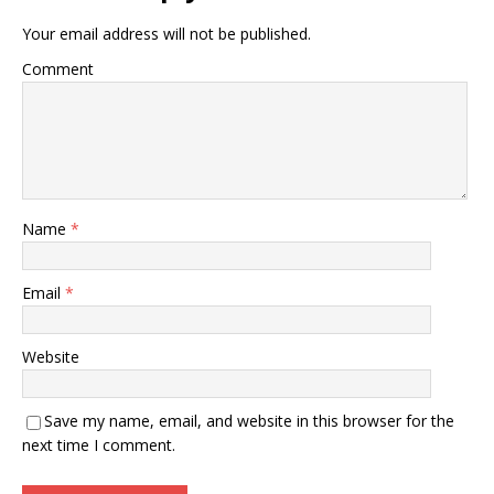
Your email address will not be published.
Comment
Name
*
Email
*
Website
Save my name, email, and website in this browser for the
next time I comment.