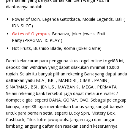
permainan yang banyak dimainkan oleh warga +62 ini
diantaranya adalah
Power of Odin, Legenda Gatotkaca, Mobile Legends, Bali (
IDN SLOT)
Gates of Olympus
, Bonanza, Joker Jewels, Fruit
Party (PRAGMATIC PLAY )
Hot Fruits, Bushido Blade, Roma (Joker Game)
Demi kelancaran para pengguna situs togel online togel88 ini,
deposit dan withdraw yang dapat dilakukan minimal 10.000
rupiah. Selain itu banyak pilihan rekening Bank yang dapat anda
daftarkan yaitu BCA , BRI , MANDIRI , CIMB , PANIN ,
SINARMAS , BSI , JENIUS , MAYBANK , MEGA , PERMATA.
Selain rekening bank tersebut juga dapat melalui e-wallet /
dompet digital seperti DANA, GOPAY, OVO. Sebagai pelengkap
lainnya, togel88 juga memberikan bonus yang sangat banyak
untuk para pemain setia, seperti Lucky Spin, Mistery Box,
Cashback, Tiket lotre jowopools. Jangan ragu dan jangan
bimbang langsung daftar dan rasakan sendiri keseruannya.