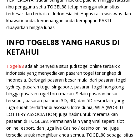
ribu pengguna setia TOGEL88 tetap menggunakan situs
terbesar dan terbaik di Indonesia ini. Hapus rasa was-was dan
khawatir anda, kemenangan anda berapapun PASTI
dibayarkan hingga lunas.
INFO TOGEL88 YANG HARUS DI
KETAHUI
Togel88
adalah penyedia situs judi togel online terbaik di
indonesia yang menyediakan pasaran togel terlengkap di
Indonesia. Berbagai pasaran besar mulai dari pasaran togel
sydney, pasaran togel singapore, pasaran togel hongkong
hingga pasaran togel toto macau. Selain pasaran besar
tersebut, pasaran-pasaran 3D, 4D, dan 5D resmi lain yang
juga sudah terdaftar di asosiasi lotre dunia, WLA (WORLD
LOTTERY ASSOCIATION) juga hadir untuk meramaikan
pasaran di TOGEL88. Permainan lain yang viral seperti slot
online, esport, dan juga live Casino / casino online, juga
tersedia untuk menghibur anda semua. TOGEL88 sebagai situs