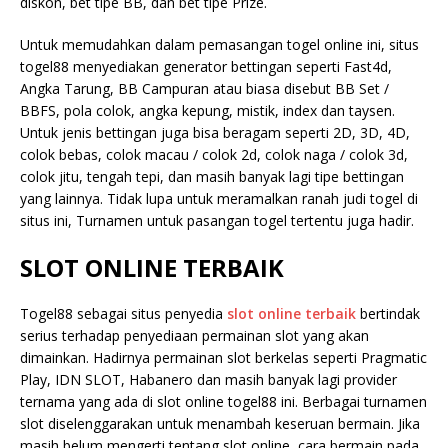
diskon, bet tipe BB, dan bet tipe Prize.
Untuk memudahkan dalam pemasangan togel online ini, situs
togel88 menyediakan generator bettingan seperti Fast4d,
Angka Tarung, BB Campuran atau biasa disebut BB Set /
BBFS, pola colok, angka kepung, mistik, index dan taysen.
Untuk jenis bettingan juga bisa beragam seperti 2D, 3D, 4D,
colok bebas, colok macau / colok 2d, colok naga / colok 3d,
colok jitu, tengah tepi, dan masih banyak lagi tipe bettingan
yang lainnya. Tidak lupa untuk meramalkan ranah judi togel di
situs ini, Turnamen untuk pasangan togel tertentu juga hadir.
SLOT ONLINE TERBAIK
Togel88 sebagai situs penyedia
slot online terbaik
bertindak
serius terhadap penyediaan permainan slot yang akan
dimainkan. Hadirnya permainan slot berkelas seperti Pragmatic
Play, IDN SLOT, Habanero dan masih banyak lagi provider
ternama yang ada di slot online togel88 ini. Berbagai turnamen
slot diselenggarakan untuk menambah keseruan bermain. Jika
masih belum mengerti tentang slot online, cara bermain pada