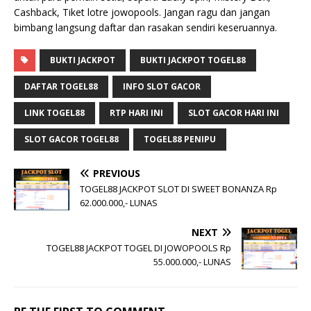
Cashback, Tiket lotre jowopools. Jangan ragu dan jangan
bimbang langsung daftar dan rasakan sendiri keseruannya.
BUKTI JACKPOT
BUKTI JACKPOT TOGEL88
DAFTAR TOGEL88
INFO SLOT GACOR
LINK TOGEL88
RTP HARI INI
SLOT GACOR HARI INI
SLOT GACOR TOGEL88
TOGEL88 PENIPU
PREVIOUS
TOGEL88 JACKPOT SLOT DI SWEET BONANZA Rp
62.000.000,- LUNAS
NEXT
TOGEL88 JACKPOT TOGEL DI JOWOPOOLS Rp
55.000.000,- LUNAS