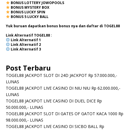
BONUS LOTTERY JOWOPOOLS
BONUS MYSTERY BOX
BONUS LUCKY SPIN
BONUS 5 LUCKY BALL
Yuk buruan dapatkan bonus bonus nya dan daftar di TOGEL88
Link Alternatif TOGEL88 :
Link Alternatif
1
Link Alternatif
2
Link Alternatif 3
Post Terbaru
TOGEL88 JACKPOT SLOT DI 24D JACKPOT Rp 57.000.000,-
LUNAS
TOGEL88 JACKPOT LIVE CASINO DI NIU NIU Rp 62.000.000,-
LUNAS
TOGEL88 JACKPOT LIVE CASINO DI DUEL DICE Rp
50.000.000,- LUNAS
TOGEL88 JACKPOT SLOT DI GATES OF GATOT KACA 1000 Rp
98.000.000,- LUNAS
TOGEL88 JACKPOT LIVE CASINO DI SICBO BALL Rp