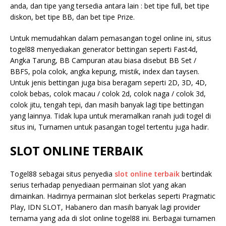
anda, dan tipe yang tersedia antara lain : bet tipe full, bet tipe
diskon, bet tipe BB, dan bet tipe Prize.
Untuk memudahkan dalam pemasangan togel online ini, situs
togel88 menyediakan generator bettingan seperti Fast4d,
Angka Tarung, BB Campuran atau biasa disebut BB Set /
BBFS, pola colok, angka kepung, mistik, index dan taysen.
Untuk jenis bettingan juga bisa beragam seperti 2D, 3D, 4D,
colok bebas, colok macau / colok 2d, colok naga / colok 3d,
colok jitu, tengah tepi, dan masih banyak lagi tipe bettingan
yang lainnya. Tidak lupa untuk meramalkan ranah judi togel di
situs ini, Turnamen untuk pasangan togel tertentu juga hadir.
SLOT ONLINE TERBAIK
Togel88 sebagai situs penyedia
slot online terbaik
bertindak
serius terhadap penyediaan permainan slot yang akan
dimainkan. Hadirnya permainan slot berkelas seperti Pragmatic
Play, IDN SLOT, Habanero dan masih banyak lagi provider
ternama yang ada di slot online togel88 ini. Berbagai turnamen