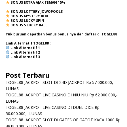
BONUS EXTRA AJAK TEMAN 15%
BONUS LOTTERY JOWOPOOLS
BONUS MYSTERY BOX
BONUS LUCKY SPIN
BONUS 5 LUCKY BALL
Yuk buruan dapatkan bonus bonus nya dan daftar di TOGEL88
Link Alternatif TOGEL88 :
Link Alternatif
1
Link Alternatif
2
Link Alternatif 3
Post Terbaru
TOGEL88 JACKPOT SLOT DI 24D JACKPOT Rp 57.000.000,-
LUNAS
TOGEL88 JACKPOT LIVE CASINO DI NIU NIU Rp 62.000.000,-
LUNAS
TOGEL88 JACKPOT LIVE CASINO DI DUEL DICE Rp
50.000.000,- LUNAS
TOGEL88 JACKPOT SLOT DI GATES OF GATOT KACA 1000 Rp
98.000.000,- LUNAS