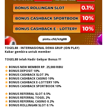
TOGEL88 - INTERNASIONAL DEWA GRUP (IDN PLAY)
Kabar gembira untuk member
TOGEL88 telah Hadir Gebyar Bonus !!!
BONUS NEW MEMBER RP. 25,000 RIBU
BONUS DEPOSIT 10%
BONUS CASHBACK SLOT 3%
BONUS CASHBACK CASINO 10%
BONUS CASHBACK E-LOTTERY 10%
BONUS CASHBACK SPORTBOOK 10%
BONUS REFERRAL SLOT 0.5%
BONUS REFERRAL TOGEL 2%
BONUS REFERRAL CASINO 0.2%
BONUS ROLLINGAN SLOT 0.1%