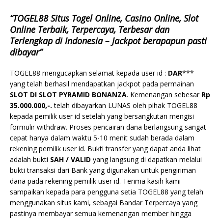
“TOGEL88 Situs Togel Online, Casino Online, Slot
Online Terbaik, Terpercaya, Terbesar dan
Terlengkap di Indonesia – Jackpot berapapun pasti
dibayar”
TOGEL88 mengucapkan selamat kepada user id :
DAR
***
yang telah berhasil mendapatkan jackpot pada permainan
SLOT DI SLOT PYRAMID BONANZA
. Kemenangan sebesar
Rp
35.000.000,-.
telah dibayarkan LUNAS oleh pihak TOGEL88
kepada pemilik user id setelah yang bersangkutan mengisi
formulir withdraw. Proses pencairan dana berlangsung sangat
cepat hanya dalam waktu 5-10 menit sudah berada dalam
rekening pemilik user id. Bukti transfer yang dapat anda lihat
adalah bukti
SAH / VALID
yang langsung di dapatkan melalui
bukti transaksi dari Bank yang digunakan untuk pengiriman
dana pada rekening pemilik user id. Terima kasih kami
sampaikan kepada para pengguna setia TOGEL88 yang telah
menggunakan situs kami, sebagai Bandar Terpercaya yang
pastinya membayar semua kemenangan member hingga