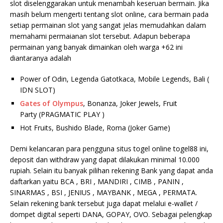
slot diselenggarakan untuk menambah keseruan bermain. Jika
masih belum mengerti tentang slot online, cara bermain pada
setiap permainan slot yang sangat jelas memudahkan dalam
memahami permaianan slot tersebut. Adapun beberapa
permainan yang banyak dimainkan oleh warga +62 ini
diantaranya adalah
Power of Odin, Legenda Gatotkaca, Mobile Legends, Bali (
IDN SLOT)
Gates of Olympus
, Bonanza, Joker Jewels, Fruit
Party (PRAGMATIC PLAY )
Hot Fruits, Bushido Blade, Roma (Joker Game)
Demi kelancaran para pengguna situs togel online togel88 ini,
deposit dan withdraw yang dapat dilakukan minimal 10.000
rupiah. Selain itu banyak pilihan rekening Bank yang dapat anda
daftarkan yaitu BCA , BRI , MANDIRI , CIMB , PANIN ,
SINARMAS , BSI , JENIUS , MAYBANK , MEGA , PERMATA.
Selain rekening bank tersebut juga dapat melalui e-wallet /
dompet digital seperti DANA, GOPAY, OVO. Sebagai pelengkap