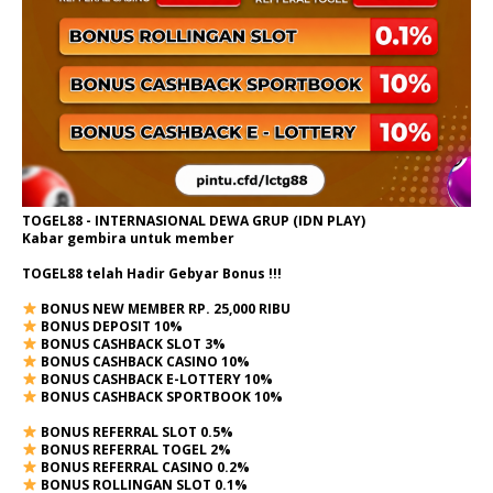
TOGEL88 - INTERNASIONAL DEWA GRUP (IDN PLAY)
Kabar gembira untuk member
TOGEL88 telah Hadir Gebyar Bonus !!!
BONUS NEW MEMBER RP. 25,000 RIBU
BONUS DEPOSIT 10%
BONUS CASHBACK SLOT 3%
BONUS CASHBACK CASINO 10%
BONUS CASHBACK E-LOTTERY 10%
BONUS CASHBACK SPORTBOOK 10%
BONUS REFERRAL SLOT 0.5%
BONUS REFERRAL TOGEL 2%
BONUS REFERRAL CASINO 0.2%
BONUS ROLLINGAN SLOT 0.1%