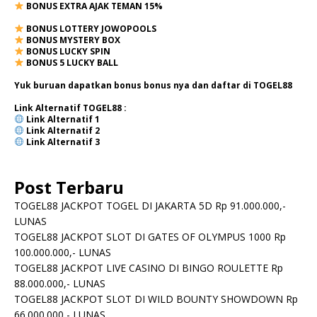
BONUS EXTRA AJAK TEMAN 15%
BONUS LOTTERY JOWOPOOLS
BONUS MYSTERY BOX
BONUS LUCKY SPIN
BONUS 5 LUCKY BALL
Yuk buruan dapatkan bonus bonus nya dan daftar di TOGEL88
Link Alternatif TOGEL88 :
Link Alternatif
1
Link Alternatif
2
Link Alternatif 3
Post Terbaru
TOGEL88 JACKPOT TOGEL DI JAKARTA 5D Rp 91.000.000,-
LUNAS
TOGEL88 JACKPOT SLOT DI GATES OF OLYMPUS 1000 Rp
100.000.000,- LUNAS
TOGEL88 JACKPOT LIVE CASINO DI BINGO ROULETTE Rp
88.000.000,- LUNAS
TOGEL88 JACKPOT SLOT DI WILD BOUNTY SHOWDOWN Rp
66.000.000,- LUNAS