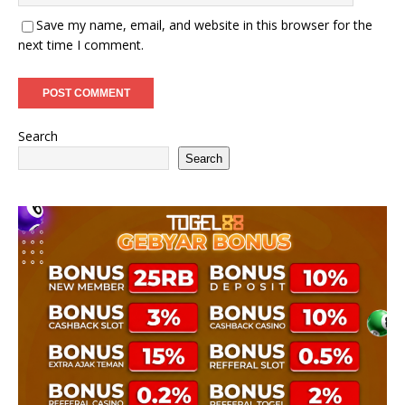
Save my name, email, and website in this browser for the
next time I comment.
Search
Search