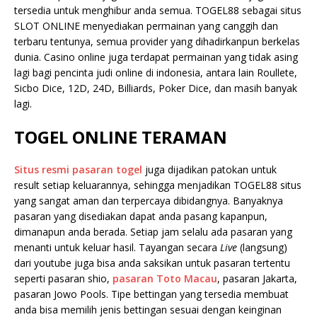
tersedia untuk menghibur anda semua. TOGEL88 sebagai situs
SLOT ONLINE menyediakan permainan yang canggih dan
terbaru tentunya, semua provider yang dihadirkanpun berkelas
dunia. Casino online juga terdapat permainan yang tidak asing
lagi bagi pencinta judi online di indonesia, antara lain Roullete,
Sicbo Dice, 12D, 24D, Billiards, Poker Dice, dan masih banyak
lagi.
TOGEL ONLINE TERAMAN
Situs resmi pasaran togel
juga dijadikan patokan untuk
result setiap keluarannya, sehingga menjadikan TOGEL88 situs
yang sangat aman dan terpercaya dibidangnya. Banyaknya
pasaran yang disediakan dapat anda pasang kapanpun,
dimanapun anda berada. Setiap jam selalu ada pasaran yang
menanti untuk keluar hasil. Tayangan secara
Live
(langsung)
dari youtube juga bisa anda saksikan untuk pasaran tertentu
seperti pasaran shio,
pasaran Toto Macau
, pasaran Jakarta,
pasaran Jowo Pools. Tipe bettingan yang tersedia membuat
anda bisa memilih jenis bettingan sesuai dengan keinginan