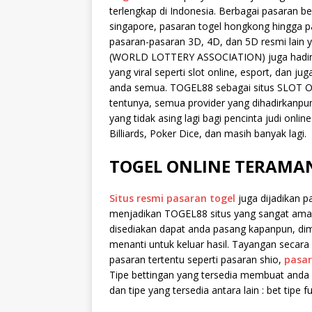
terlengkap di Indonesia. Berbagai pasaran be
singapore, pasaran togel hongkong hingga pa
pasaran-pasaran 3D, 4D, dan 5D resmi lain ya
(WORLD LOTTERY ASSOCIATION) juga hadir 
yang viral seperti slot online, esport, dan ju
anda semua. TOGEL88 sebagai situs SLOT O
tentunya, semua provider yang dihadirkanpun
yang tidak asing lagi bagi pencinta judi onlin
Billiards, Poker Dice, dan masih banyak lagi.
TOGEL ONLINE TERAMA
Situs resmi pasaran togel
juga dijadikan p
menjadikan TOGEL88 situs yang sangat aman
disediakan dapat anda pasang kapanpun, dim
menanti untuk keluar hasil. Tayangan secara
pasaran tertentu seperti pasaran shio,
pasa
Tipe bettingan yang tersedia membuat anda b
dan tipe yang tersedia antara lain : bet tipe fu