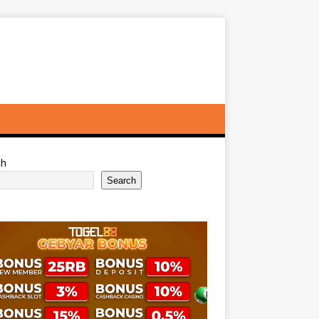
ch
Search