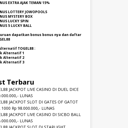
NUS EXTRA AJAK TEMAN 15%
NUS LOTTERY JOWOPOOLS
NUS MYSTERY BOX
NUS LUCKY SPIN
NUS 5 LUCKY BALL
uruan dapatkan bonus bonus nya dan daftar
GEL88
Alternatif TOGEL88 :
nk Alternatif
1
nk Alternatif
2
k Alternatif 3
st Terbaru
L88 JACKPOT LIVE CASINO DI DUEL DICE
0.000.000,- LUNAS
L88 JACKPOT SLOT DI GATES OF GATOT
 1000 Rp 98.000.000,- LUNAS
L88 JACKPOT LIVE CASINO DI SICBO BALL
6.000.000,- LUNAS
L88 JACKPOT SLOT DI STARLIGHT