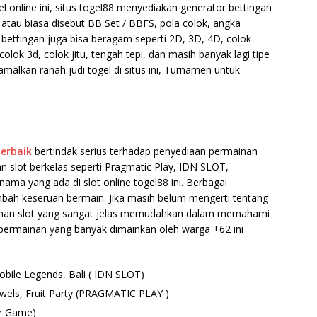
nline ini, situs togel88 menyediakan generator bettingan
atau biasa disebut BB Set / BBFS, pola colok, angka
s bettingan juga bisa beragam seperti 2D, 3D, 4D, colok
olok 3d, colok jitu, tengah tepi, dan masih banyak lagi tipe
amalkan ranah judi togel di situs ini, Turnamen untuk
terbaik
bertindak serius terhadap penyediaan permainan
n slot berkelas seperti Pragmatic Play, IDN SLOT,
ama yang ada di slot online togel88 ini. Berbagai
bah keseruan bermain. Jika masih belum mengerti tentang
mainan slot yang sangat jelas memudahkan dalam memahami
permainan yang banyak dimainkan oleh warga +62 ini
bile Legends, Bali ( IDN SLOT)
ewels, Fruit Party (PRAGMATIC PLAY )
er Game)