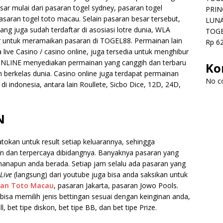
sar mulai dari pasaran togel sydney, pasaran togel
PRIN
saran togel toto macau. Selain pasaran besar tersebut,
LUN
ng juga sudah terdaftar di asosiasi lotre dunia, WLA
TOGE
untuk meramaikan pasaran di TOGEL88. Permainan lain
Rp 6
ga live Casino / casino online, juga tersedia untuk menghibur
NLINE menyediakan permainan yang canggih dan terbaru
Ko
 berkelas dunia. Casino online juga terdapat permainan
No c
e di indonesia, antara lain Roullete, Sicbo Dice, 12D, 24D,
N
atokan untuk result setiap keluarannya, sehingga
 dan terpercaya dibidangnya. Banyaknya pasaran yang
anapun anda berada. Setiap jam selalu ada pasaran yang
Live
(langsung) dari youtube juga bisa anda saksikan untuk
ran Toto Macau
, pasaran Jakarta, pasaran Jowo Pools.
isa memilih jenis bettingan sesuai dengan keinginan anda,
ll, bet tipe diskon, bet tipe BB, dan bet tipe Prize.