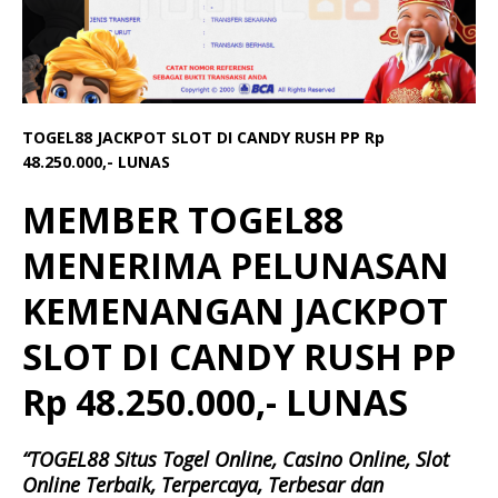
TOGEL88 JACKPOT SLOT DI CANDY RUSH PP Rp
48.250.000,- LUNAS
MEMBER TOGEL88
MENERIMA PELUNASAN
KEMENANGAN JACKPOT
SLOT DI CANDY RUSH PP
Rp 48.250.000,- LUNAS
“TOGEL88 Situs Togel Online, Casino Online, Slot
Online Terbaik, Terpercaya, Terbesar dan