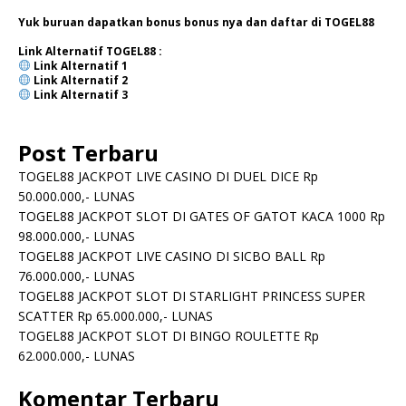
Yuk buruan dapatkan bonus bonus nya dan daftar di TOGEL88
Link Alternatif TOGEL88 :
Link Alternatif
1
Link Alternatif
2
Link Alternatif 3
Post Terbaru
TOGEL88 JACKPOT LIVE CASINO DI DUEL DICE Rp
50.000.000,- LUNAS
TOGEL88 JACKPOT SLOT DI GATES OF GATOT KACA 1000 Rp
98.000.000,- LUNAS
TOGEL88 JACKPOT LIVE CASINO DI SICBO BALL Rp
76.000.000,- LUNAS
TOGEL88 JACKPOT SLOT DI STARLIGHT PRINCESS SUPER
SCATTER Rp 65.000.000,- LUNAS
TOGEL88 JACKPOT SLOT DI BINGO ROULETTE Rp
62.000.000,- LUNAS
Komentar Terbaru