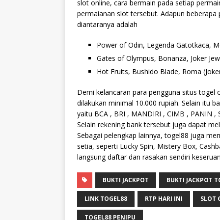
slot online, cara bermain pada setiap per
permaianan slot tersebut. Adapun beberapa 
diantaranya adalah
Power of Odin, Legenda Gatotkaca, Mo
Gates of Olympus, Bonanza, Joker Jew
Hot Fruits, Bushido Blade, Roma (Jok
Demi kelancaran para pengguna situs togel o
dilakukan minimal 10.000 rupiah. Selain itu 
yaitu BCA , BRI , MANDIRI , CIMB , PANIN 
Selain rekening bank tersebut juga dapat me
Sebagai pelengkap lainnya, togel88 juga m
setia, seperti Lucky Spin, Mistery Box, Cash
langsung daftar dan rasakan sendiri keserua
BUKTI JACKPOT
BUKTI JACKPOT T
LINK TOGEL88
RTP HARI INI
SLOT 
TOGEL88 PENIPU