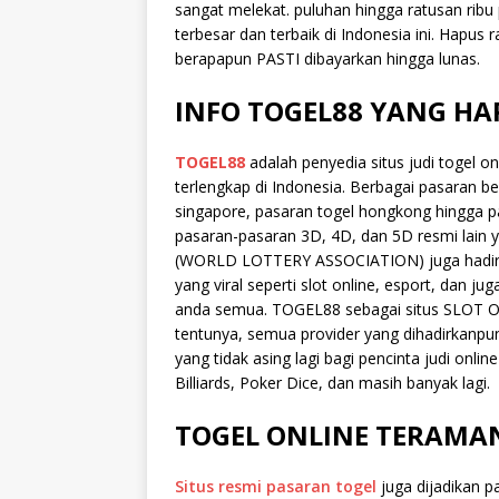
sangat melekat. puluhan hingga ratusan rib
terbesar dan terbaik di Indonesia ini. Hapu
berapapun PASTI dibayarkan hingga lunas.
INFO TOGEL88 YANG HA
TOGEL88
adalah penyedia situs judi togel o
terlengkap di Indonesia. Berbagai pasaran be
singapore, pasaran togel hongkong hingga pa
pasaran-pasaran 3D, 4D, dan 5D resmi lain ya
(WORLD LOTTERY ASSOCIATION) juga hadir 
yang viral seperti slot online, esport, dan ju
anda semua. TOGEL88 sebagai situs SLOT O
tentunya, semua provider yang dihadirkanpun
yang tidak asing lagi bagi pencinta judi onlin
Billiards, Poker Dice, dan masih banyak lagi.
TOGEL ONLINE TERAMA
Situs resmi pasaran togel
juga dijadikan p