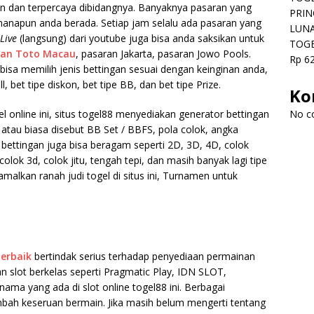
 dan terpercaya dibidangnya. Banyaknya pasaran yang
PRIN
anapun anda berada. Setiap jam selalu ada pasaran yang
LUN
Live
(langsung) dari youtube juga bisa anda saksikan untuk
TOGE
ran Toto Macau
, pasaran Jakarta, pasaran Jowo Pools.
Rp 6
isa memilih jenis bettingan sesuai dengan keinginan anda,
ll, bet tipe diskon, bet tipe BB, dan bet tipe Prize.
Ko
nline ini, situs togel88 menyediakan generator bettingan
No c
atau biasa disebut BB Set / BBFS, pola colok, angka
s bettingan juga bisa beragam seperti 2D, 3D, 4D, colok
olok 3d, colok jitu, tengah tepi, dan masih banyak lagi tipe
amalkan ranah judi togel di situs ini, Turnamen untuk
terbaik
bertindak serius terhadap penyediaan permainan
n slot berkelas seperti Pragmatic Play, IDN SLOT,
ama yang ada di slot online togel88 ini. Berbagai
bah keseruan bermain. Jika masih belum mengerti tentang