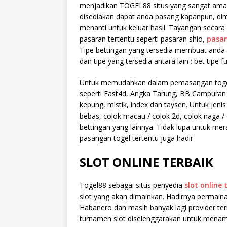
menjadikan TOGEL88 situs yang sangat aman
disediakan dapat anda pasang kapanpun, dim
menanti untuk keluar hasil. Tayangan secara
pasaran tertentu seperti pasaran shio,
pasa
Tipe bettingan yang tersedia membuat anda b
dan tipe yang tersedia antara lain : bet tipe fu
Untuk memudahkan dalam pemasangan togel o
seperti Fast4d, Angka Tarung, BB Campuran 
kepung, mistik, index dan taysen. Untuk jeni
bebas, colok macau / colok 2d, colok naga / c
bettingan yang lainnya. Tidak lupa untuk mer
pasangan togel tertentu juga hadir.
SLOT ONLINE TERBAIK
Togel88 sebagai situs penyedia
slot online 
slot yang akan dimainkan. Hadirnya permaina
Habanero dan masih banyak lagi provider tern
turnamen slot diselenggarakan untuk menam