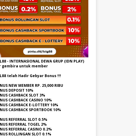
L88 - INTERNASIONAL DEWA GRUP (IDN PLAY)
r gembira untuk member
88 telah Hadir Gebyar Bonus !!!
NUS NEW MEMBER RP. 25,000 RIBU
NUS DEPOSIT 10%
NUS CASHBACK SLOT 3%
NUS CASHBACK CASINO 10%
NUS CASHBACK E-LOTTERY 10%
NUS CASHBACK SPORTBOOK 10%
NUS REFERRAL SLOT 0.5%
NUS REFERRAL TOGEL 2%
NUS REFERRAL CASINO 0.2%
NUS ROLLINGAN SLOT 0.1%