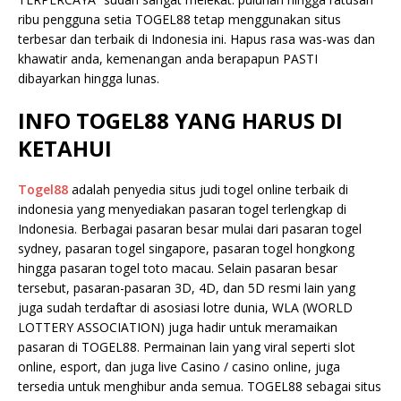
ribu pengguna setia TOGEL88 tetap menggunakan situs
terbesar dan terbaik di Indonesia ini. Hapus rasa was-was dan
khawatir anda, kemenangan anda berapapun PASTI
dibayarkan hingga lunas.
INFO TOGEL88 YANG HARUS DI
KETAHUI
Togel88
adalah penyedia situs judi togel online terbaik di
indonesia yang menyediakan pasaran togel terlengkap di
Indonesia. Berbagai pasaran besar mulai dari pasaran togel
sydney, pasaran togel singapore, pasaran togel hongkong
hingga pasaran togel toto macau. Selain pasaran besar
tersebut, pasaran-pasaran 3D, 4D, dan 5D resmi lain yang
juga sudah terdaftar di asosiasi lotre dunia, WLA (WORLD
LOTTERY ASSOCIATION) juga hadir untuk meramaikan
pasaran di TOGEL88. Permainan lain yang viral seperti slot
online, esport, dan juga live Casino / casino online, juga
tersedia untuk menghibur anda semua. TOGEL88 sebagai situs