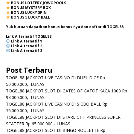
BONUS LOTTERY JOWOPOOLS
BONUS MYSTERY BOX
BONUS LUCKY SPIN
BONUS 5 LUCKY BALL
Yuk buruan dapatkan bonus bonus nya dan daftar di TOGEL88
Link Alternatif TOGEL88 :
Link Alternatif
1
Link Alternatif
2
Link Alternatif 3
Post Terbaru
TOGEL88 JACKPOT LIVE CASINO DI DUEL DICE Rp
50.000.000,- LUNAS
TOGEL88 JACKPOT SLOT DI GATES OF GATOT KACA 1000 Rp
98.000.000,- LUNAS
TOGEL88 JACKPOT LIVE CASINO DI SICBO BALL Rp
76.000.000,- LUNAS
TOGEL88 JACKPOT SLOT DI STARLIGHT PRINCESS SUPER
SCATTER Rp 65.000.000,- LUNAS
TOGEL88 JACKPOT SLOT DI BINGO ROULETTE Rp