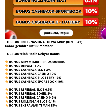
TOGEL88 - INTERNASIONAL DEWA GRUP (IDN PLAY)
Kabar gembira untuk member
TOGEL88 telah Hadir Gebyar Bonus !!!
BONUS NEW MEMBER RP. 25,000 RIBU
BONUS DEPOSIT 10%
BONUS CASHBACK SLOT 3%
BONUS CASHBACK CASINO 10%
BONUS CASHBACK E-LOTTERY 10%
BONUS CASHBACK SPORTBOOK 10%
BONUS REFERRAL SLOT 0.5%
BONUS REFERRAL TOGEL 2%
BONUS REFERRAL CASINO 0.2%
BONUS ROLLINGAN SLOT 0.1%
BONUS EXTRA AJAK TEMAN 15%