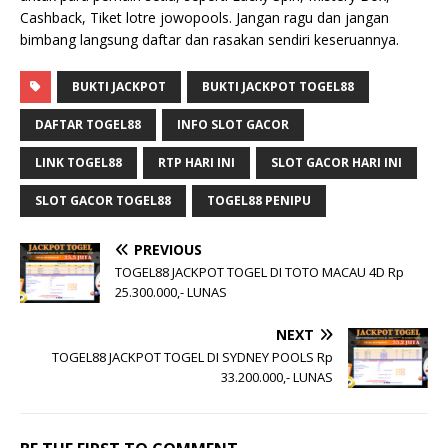
Cashback, Tiket lotre jowopools. Jangan ragu dan jangan
bimbang langsung daftar dan rasakan sendiri keseruannya.
BUKTI JACKPOT
BUKTI JACKPOT TOGEL88
DAFTAR TOGEL88
INFO SLOT GACOR
LINK TOGEL88
RTP HARI INI
SLOT GACOR HARI INI
SLOT GACOR TOGEL88
TOGEL88 PENIPU
PREVIOUS
TOGEL88 JACKPOT TOGEL DI TOTO MACAU 4D Rp
25.300.000,- LUNAS
NEXT
TOGEL88 JACKPOT TOGEL DI SYDNEY POOLS Rp
33.200.000,- LUNAS