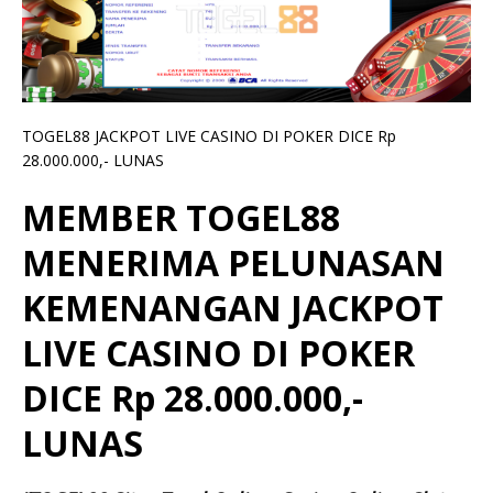
TOGEL88 JACKPOT LIVE CASINO DI POKER DICE Rp
28.000.000,- LUNAS
MEMBER TOGEL88
MENERIMA PELUNASAN
KEMENANGAN JACKPOT
LIVE CASINO DI POKER
DICE Rp 28.000.000,-
LUNAS