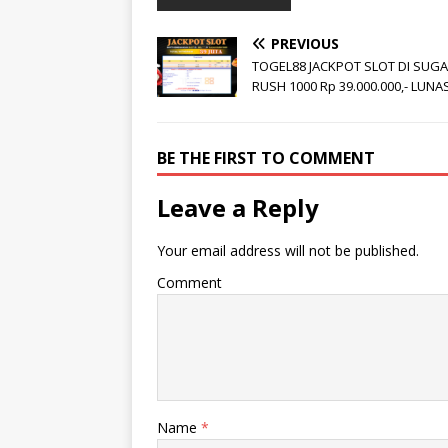
PREVIOUS
TOGEL88 JACKPOT SLOT DI SUG
RUSH 1000 Rp 39.000.000,- LUNA
BE THE FIRST TO COMMENT
Leave a Reply
Your email address will not be published.
Comment
Name
*