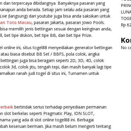
 dan terpercaya dibidangnya. Banyaknya pasaran yang
PRIN
anapun anda berada. Setiap jam selalu ada pasaran yang
LUN
Live
(langsung) dari youtube juga bisa anda saksikan untuk
TOGE
ran Toto Macau
, pasaran Jakarta, pasaran Jowo Pools.
Rp 6
isa memilih jenis bettingan sesuai dengan keinginan anda,
ll, bet tipe diskon, bet tipe BB, dan bet tipe Prize.
Ko
nline ini, situs togel88 menyediakan generator bettingan
No c
atau biasa disebut BB Set / BBFS, pola colok, angka
s bettingan juga bisa beragam seperti 2D, 3D, 4D, colok
olok 3d, colok jitu, tengah tepi, dan masih banyak lagi tipe
amalkan ranah judi togel di situs ini, Turnamen untuk
terbaik
bertindak serius terhadap penyediaan permainan
n slot berkelas seperti Pragmatic Play, IDN SLOT,
ama yang ada di slot online togel88 ini. Berbagai
bah keseruan bermain. Jika masih belum mengerti tentang