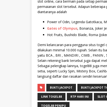
slot online, cara bermain pada setiap per
permaianan slot tersebut. Adapun beberapa 
diantaranya adalah
Power of Odin, Legenda Gatotkaca, Mo
Gates of Olympus
, Bonanza, Joker J
Hot Fruits, Bushido Blade, Roma (Jok
Demi kelancaran para pengguna situs togel o
dilakukan minimal 10.000 rupiah. Selain itu 
yaitu BCA , BRI , MANDIRI , CIMB , PANIN 
Selain rekening bank tersebut juga dapat me
Sebagai pelengkap lainnya, togel88 juga m
setia, seperti Lucky Spin, Mistery Box, Cash
langsung daftar dan rasakan sendiri keserua
BUKTI JACKPOT
BUKTI JACKPOT T
LINK TOGEL88
RTP HARI INI
SLOT 
TOGEL88 PENIPU