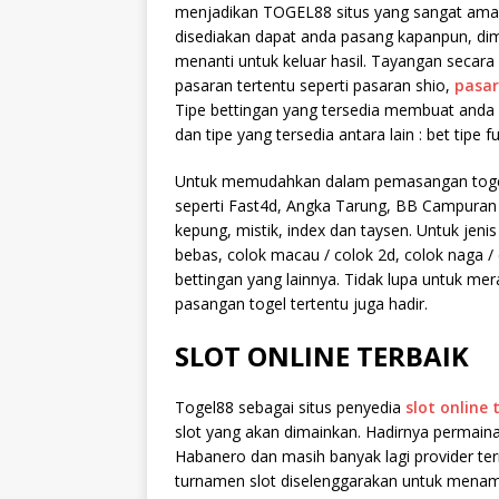
menjadikan TOGEL88 situs yang sangat aman
disediakan dapat anda pasang kapanpun, dim
menanti untuk keluar hasil. Tayangan secara
pasaran tertentu seperti pasaran shio,
pasa
Tipe bettingan yang tersedia membuat anda b
dan tipe yang tersedia antara lain : bet tipe fu
Untuk memudahkan dalam pemasangan togel o
seperti Fast4d, Angka Tarung, BB Campuran 
kepung, mistik, index dan taysen. Untuk jeni
bebas, colok macau / colok 2d, colok naga / c
bettingan yang lainnya. Tidak lupa untuk mer
pasangan togel tertentu juga hadir.
SLOT ONLINE TERBAIK
Togel88 sebagai situs penyedia
slot online 
slot yang akan dimainkan. Hadirnya permaina
Habanero dan masih banyak lagi provider tern
turnamen slot diselenggarakan untuk menam