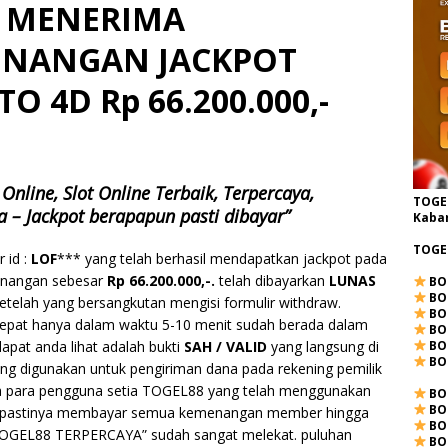
 MENERIMA
ENANGAN JACKPOT
O 4D Rp 66.200.000,-
Online, Slot Online Terbaik, Terpercaya,
TOGE
a – Jackpot berapapun pasti dibayar”
Kaba
TOGEL
 id :
LOF
*** yang telah berhasil mendapatkan jackpot pada
enangan sebesar
Rp 66.200.000,-.
telah dibayarkan
LUNAS
BO
BO
etelah yang bersangkutan mengisi formulir withdraw.
BO
cepat hanya dalam waktu 5-10 menit sudah berada dalam
BO
 dapat anda lihat adalah bukti
SAH / VALID
yang langsung di
BO
BO
yang digunakan untuk pengiriman dana pada rekening pemilik
da para pengguna setia TOGEL88 yang telah menggunakan
BO
BO
ng pastinya membayar semua kemenangan member hingga
BO
TOGEL88 TERPERCAYA” sudah sangat melekat. puluhan
BO