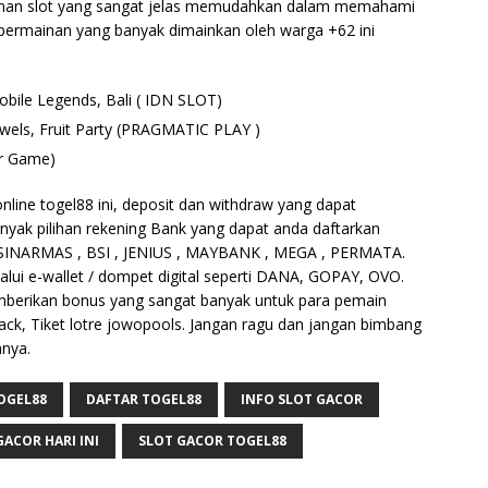
mainan slot yang sangat jelas memudahkan dalam memahami
permainan yang banyak dimainkan oleh warga +62 ini
bile Legends, Bali ( IDN SLOT)
ewels, Fruit Party (PRAGMATIC PLAY )
er Game)
nline togel88 ini, deposit dan withdraw yang dapat
banyak pilihan rekening Bank yang dapat anda daftarkan
, SINARMAS , BSI , JENIUS , MAYBANK , MEGA , PERMATA.
lalui e-wallet / dompet digital seperti DANA, GOPAY, OVO.
emberikan bonus yang sangat banyak untuk para pemain
back, Tiket lotre jowopools. Jangan ragu dan jangan bimbang
nnya.
OGEL88
DAFTAR TOGEL88
INFO SLOT GACOR
GACOR HARI INI
SLOT GACOR TOGEL88