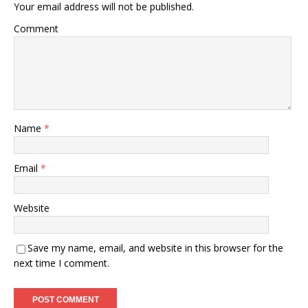
Your email address will not be published.
Comment
Name
*
Email
*
Website
Save my name, email, and website in this browser for the
next time I comment.