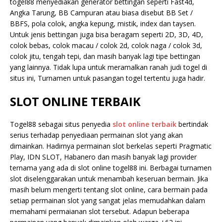
togel88 menyediakan generator bettingan seperti Fast4d,
Angka Tarung, BB Campuran atau biasa disebut BB Set /
BBFS, pola colok, angka kepung, mistik, index dan taysen.
Untuk jenis bettingan juga bisa beragam seperti 2D, 3D, 4D,
colok bebas, colok macau / colok 2d, colok naga / colok 3d,
colok jitu, tengah tepi, dan masih banyak lagi tipe bettingan
yang lainnya. Tidak lupa untuk meramalkan ranah judi togel di
situs ini, Turnamen untuk pasangan togel tertentu juga hadir.
SLOT ONLINE TERBAIK
Togel88 sebagai situs penyedia
slot online terbaik
bertindak
serius terhadap penyediaan permainan slot yang akan
dimainkan. Hadirnya permainan slot berkelas seperti Pragmatic
Play, IDN SLOT, Habanero dan masih banyak lagi provider
ternama yang ada di slot online togel88 ini. Berbagai turnamen
slot diselenggarakan untuk menambah keseruan bermain. Jika
masih belum mengerti tentang slot online, cara bermain pada
setiap permainan slot yang sangat jelas memudahkan dalam
memahami permaianan slot tersebut. Adapun beberapa