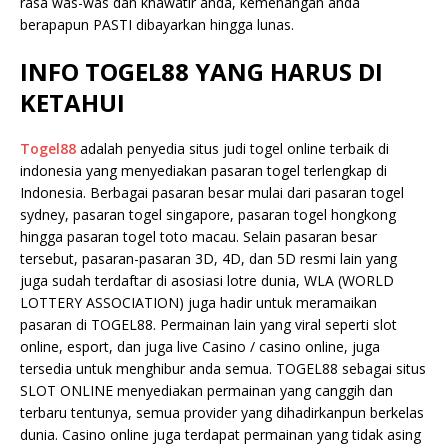
rasa was-was dan khawatir anda, kemenangan anda
berapapun PASTI dibayarkan hingga lunas.
INFO TOGEL88 YANG HARUS DI
KETAHUI
Togel88
adalah penyedia situs judi togel online terbaik di
indonesia yang menyediakan pasaran togel terlengkap di
Indonesia. Berbagai pasaran besar mulai dari pasaran togel
sydney, pasaran togel singapore, pasaran togel hongkong
hingga pasaran togel toto macau. Selain pasaran besar
tersebut, pasaran-pasaran 3D, 4D, dan 5D resmi lain yang
juga sudah terdaftar di asosiasi lotre dunia, WLA (WORLD
LOTTERY ASSOCIATION) juga hadir untuk meramaikan
pasaran di TOGEL88. Permainan lain yang viral seperti slot
online, esport, dan juga live Casino / casino online, juga
tersedia untuk menghibur anda semua. TOGEL88 sebagai situs
SLOT ONLINE menyediakan permainan yang canggih dan
terbaru tentunya, semua provider yang dihadirkanpun berkelas
dunia. Casino online juga terdapat permainan yang tidak asing