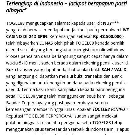
Terlengkap di Indonesia – Jackpot berapapun pasti
dibayar”
TOGEL88 mengucapkan selamat kepada user id :
NUY
***
yang telah berhasil mendapatkan jackpot pada permainan
LIVE
CASINO DI 24D SPIN
. Kemenangan sebesar
Rp 48.500.000,-.
telah dibayarkan LUNAS oleh pihak TOGEL88 kepada pemilik
user id setelah yang bersangkutan mengisi formulir withdraw.
Proses pencairan dana berlangsung sangat cepat hanya dalam
waktu 5-10 menit sudah berada dalam rekening pemilik user id.
Bukti transfer yang dapat anda lihat adalah bukti
SAH / VALID
yang langsung di dapatkan melalui bukti transaksi dari Bank
yang digunakan untuk pengiriman dana pada rekening pemilik
user id. Terima kasih kami sampaikan kepada para pengguna
setia TOGEL88 yang telah menggunakan situs kami, sebagai
Bandar Terpercaya yang pastinya membayar semua
kemenangan member hingga lunas. Apakah
TOGEL88 PENIPU
?
Reputasi “TOGEL88 TERPERCAYA” sudah sangat melekat.
puluhan hingga ratusan ribu pengguna setia TOGEL88 tetap
menggunakan situs terbesar dan terbaik di Indonesia ini. Hapus