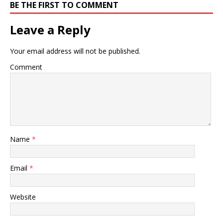
BE THE FIRST TO COMMENT
Leave a Reply
Your email address will not be published.
Comment
Name
*
Email
*
Website