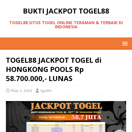
BUKTI JACKPOT TOGEL88
TOGEL88 SITUS TOGEL ONLINE TERAMAN & TERBAIK DI
INDONESIA
TOGEL88 JACKPOT TOGEL di
HONGKONG POOLS Rp
58.700.000,- LUNAS
May 2, 2024
tgadm