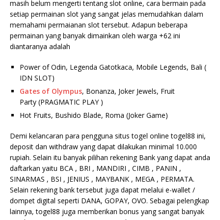
masih belum mengerti tentang slot online, cara bermain pada
setiap permainan slot yang sangat jelas memudahkan dalam
memahami permaianan slot tersebut. Adapun beberapa
permainan yang banyak dimainkan oleh warga +62 ini
diantaranya adalah
Power of Odin, Legenda Gatotkaca, Mobile Legends, Bali (
IDN SLOT)
Gates of Olympus
, Bonanza, Joker Jewels, Fruit
Party (PRAGMATIC PLAY )
Hot Fruits, Bushido Blade, Roma (Joker Game)
Demi kelancaran para pengguna situs togel online togel88 ini,
deposit dan withdraw yang dapat dilakukan minimal 10.000
rupiah. Selain itu banyak pilihan rekening Bank yang dapat anda
daftarkan yaitu BCA , BRI , MANDIRI , CIMB , PANIN ,
SINARMAS , BSI , JENIUS , MAYBANK , MEGA , PERMATA.
Selain rekening bank tersebut juga dapat melalui e-wallet /
dompet digital seperti DANA, GOPAY, OVO. Sebagai pelengkap
lainnya, togel88 juga memberikan bonus yang sangat banyak