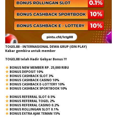
TOGEL88 - INTERNASIONAL DEWA GRUP (IDN PLAY)
Kabar gembira untuk member
TOGEL88 telah Hadir Gebyar Bonus !!!
BONUS NEW MEMBER RP. 25,000 RIBU
BONUS DEPOSIT 10%
BONUS CASHBACK SLOT 3%
BONUS CASHBACK CASINO 10%
BONUS CASHBACK E-LOTTERY 10%
BONUS CASHBACK SPORTBOOK 10%
BONUS REFERRAL SLOT 0.5%
BONUS REFERRAL TOGEL 2%
BONUS REFERRAL CASINO 0.2%
BONUS ROLLINGAN SLOT 0.1%
BONUS EXTRA AJAK TEMAN 15%