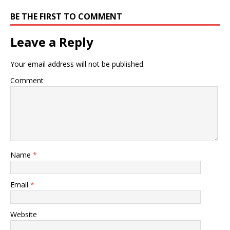
BE THE FIRST TO COMMENT
Leave a Reply
Your email address will not be published.
Comment
Name
*
Email
*
Website