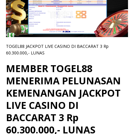
TOGEL88 JACKPOT LIVE CASINO DI BACCARAT 3 Rp
60.300.000,- LUNAS
MEMBER TOGEL88
MENERIMA PELUNASAN
KEMENANGAN JACKPOT
LIVE CASINO DI
BACCARAT 3 Rp
60.300.000,- LUNAS