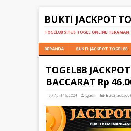
BUKTI JACKPOT T
TOGEL88 SITUS TOGEL ONLINE TERAMAN &
BERANDA
BUKTI JACKPOT TOGEL88
TOGEL88 JACKPOT 
BACCARAT Rp 46.0
April 16, 2024
tgadm
Bukti Jackpot 