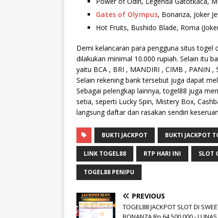
Power of Odin, Legenda Gatotkaca, Mo
Gates of Olympus
, Bonanza, Joker J
Hot Fruits, Bushido Blade, Roma (Jok
Demi kelancaran para pengguna situs togel o
dilakukan minimal 10.000 rupiah. Selain itu 
yaitu BCA , BRI , MANDIRI , CIMB , PANIN 
Selain rekening bank tersebut juga dapat me
Sebagai pelengkap lainnya, togel88 juga m
setia, seperti Lucky Spin, Mistery Box, Cash
langsung daftar dan rasakan sendiri keserua
BUKTI JACKPOT
BUKTI JACKPOT T
LINK TOGEL88
RTP HARI INI
SLOT 
TOGEL88 PENIPU
PREVIOUS
TOGEL88 JACKPOT SLOT DI SWEE
BONANZA Rp 64.500.000,- LUNAS