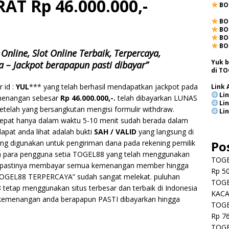
T Rp 46.000.000,-
BO
BO
BO
BO
BO
Online, Slot Online Terbaik, Terpercaya,
Yuk b
a – Jackpot berapapun pasti dibayar”
di TO
 id :
YUL
*** yang telah berhasil mendapatkan jackpot pada
Link 
Li
menangan sebesar
Rp 46.000.000,-.
telah dibayarkan LUNAS
Li
etelah yang bersangkutan mengisi formulir withdraw.
Lin
cepat hanya dalam waktu 5-10 menit sudah berada dalam
 dapat anda lihat adalah bukti
SAH / VALID
yang langsung di
yang digunakan untuk pengiriman dana pada rekening pemilik
Po
da para pengguna setia TOGEL88 yang telah menggunakan
TOGE
ng pastinya membayar semua kemenangan member hingga
Rp 5
TOGEL88 TERPERCAYA” sudah sangat melekat. puluhan
TOGE
 tetap menggunakan situs terbesar dan terbaik di Indonesia
KACA
, kemenangan anda berapapun PASTI dibayarkan hingga
TOGE
Rp 7
TOGE