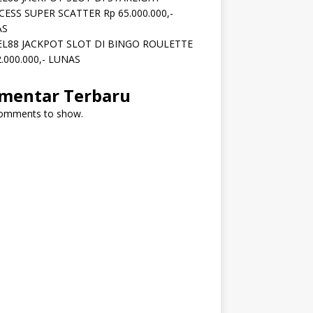
CESS SUPER SCATTER Rp 65.000.000,-
AS
L88 JACKPOT SLOT DI BINGO ROULETTE
2.000.000,- LUNAS
mentar Terbaru
omments to show.