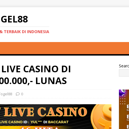
OGEL88
 TERBAIK DI INDONESIA
LIVE CASINO DI
Sear
00.000,- LUNAS
Togel88
0