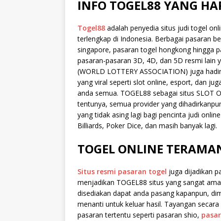
INFO TOGEL88 YANG HA
Togel88
adalah penyedia situs judi togel on
terlengkap di Indonesia. Berbagai pasaran be
singapore, pasaran togel hongkong hingga pa
pasaran-pasaran 3D, 4D, dan 5D resmi lain ya
(WORLD LOTTERY ASSOCIATION) juga hadir 
yang viral seperti slot online, esport, dan ju
anda semua. TOGEL88 sebagai situs SLOT O
tentunya, semua provider yang dihadirkanpun
yang tidak asing lagi bagi pencinta judi onlin
Billiards, Poker Dice, dan masih banyak lagi.
TOGEL ONLINE TERAMA
Situs resmi pasaran togel
juga dijadikan p
menjadikan TOGEL88 situs yang sangat aman
disediakan dapat anda pasang kapanpun, dim
menanti untuk keluar hasil. Tayangan secara
pasaran tertentu seperti pasaran shio,
pasa