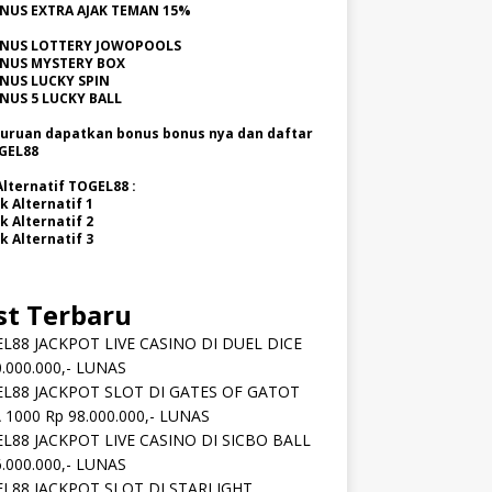
NUS EXTRA AJAK TEMAN 15%
NUS LOTTERY JOWOPOOLS
NUS MYSTERY BOX
NUS LUCKY SPIN
NUS 5 LUCKY BALL
uruan dapatkan bonus bonus nya dan daftar
GEL88
Alternatif TOGEL88 :
nk Alternatif
1
nk Alternatif
2
k Alternatif 3
st Terbaru
L88 JACKPOT LIVE CASINO DI DUEL DICE
0.000.000,- LUNAS
L88 JACKPOT SLOT DI GATES OF GATOT
 1000 Rp 98.000.000,- LUNAS
L88 JACKPOT LIVE CASINO DI SICBO BALL
6.000.000,- LUNAS
L88 JACKPOT SLOT DI STARLIGHT