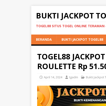
BUKTI JACKPOT T
TOGEL88 SITUS TOGEL ONLINE TERAMAN &
BERANDA
BUKTI JACKPOT TOGEL88
TOGEL88 JACKPOT 
ROULETTE Rp 51.5
April 14, 2024
tgadm
Bukti Jackpot 