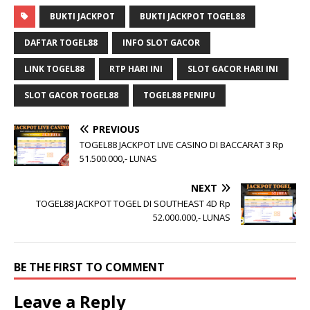
BUKTI JACKPOT
BUKTI JACKPOT TOGEL88
DAFTAR TOGEL88
INFO SLOT GACOR
LINK TOGEL88
RTP HARI INI
SLOT GACOR HARI INI
SLOT GACOR TOGEL88
TOGEL88 PENIPU
PREVIOUS
TOGEL88 JACKPOT LIVE CASINO DI BACCARAT 3 Rp
51.500.000,- LUNAS
NEXT
TOGEL88 JACKPOT TOGEL DI SOUTHEAST 4D Rp
52.000.000,- LUNAS
BE THE FIRST TO COMMENT
Leave a Reply