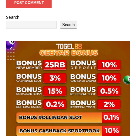
Search
Search