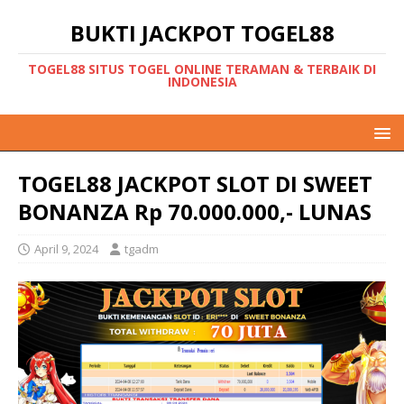
BUKTI JACKPOT TOGEL88
TOGEL88 SITUS TOGEL ONLINE TERAMAN & TERBAIK DI
INDONESIA
TOGEL88 JACKPOT SLOT DI SWEET
BONANZA Rp 70.000.000,- LUNAS
April 9, 2024
tgadm