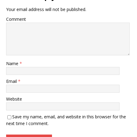
Your email address will not be published.
Comment
Name
*
Email
*
Website
Save my name, email, and website in this browser for the
next time I comment.