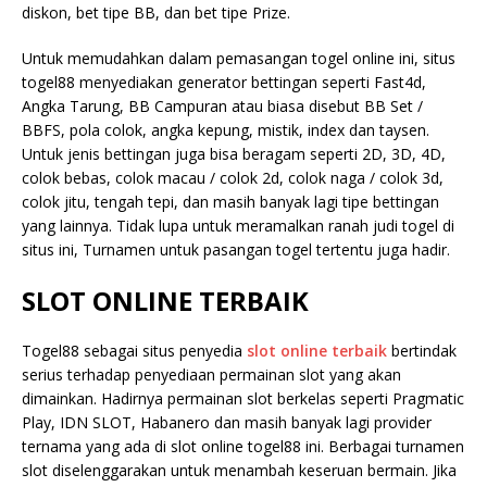
diskon, bet tipe BB, dan bet tipe Prize.
Untuk memudahkan dalam pemasangan togel online ini, situs
togel88 menyediakan generator bettingan seperti Fast4d,
Angka Tarung, BB Campuran atau biasa disebut BB Set /
BBFS, pola colok, angka kepung, mistik, index dan taysen.
Untuk jenis bettingan juga bisa beragam seperti 2D, 3D, 4D,
colok bebas, colok macau / colok 2d, colok naga / colok 3d,
colok jitu, tengah tepi, dan masih banyak lagi tipe bettingan
yang lainnya. Tidak lupa untuk meramalkan ranah judi togel di
situs ini, Turnamen untuk pasangan togel tertentu juga hadir.
SLOT ONLINE TERBAIK
Togel88 sebagai situs penyedia
slot online terbaik
bertindak
serius terhadap penyediaan permainan slot yang akan
dimainkan. Hadirnya permainan slot berkelas seperti Pragmatic
Play, IDN SLOT, Habanero dan masih banyak lagi provider
ternama yang ada di slot online togel88 ini. Berbagai turnamen
slot diselenggarakan untuk menambah keseruan bermain. Jika