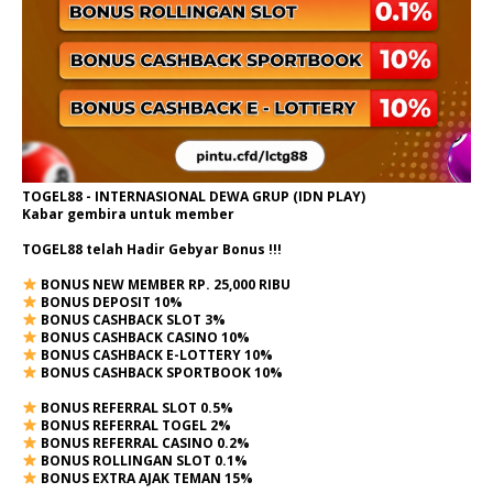
TOGEL88 - INTERNASIONAL DEWA GRUP (IDN PLAY)
Kabar gembira untuk member
TOGEL88 telah Hadir Gebyar Bonus !!!
BONUS NEW MEMBER RP. 25,000 RIBU
BONUS DEPOSIT 10%
BONUS CASHBACK SLOT 3%
BONUS CASHBACK CASINO 10%
BONUS CASHBACK E-LOTTERY 10%
BONUS CASHBACK SPORTBOOK 10%
BONUS REFERRAL SLOT 0.5%
BONUS REFERRAL TOGEL 2%
BONUS REFERRAL CASINO 0.2%
BONUS ROLLINGAN SLOT 0.1%
BONUS EXTRA AJAK TEMAN 15%