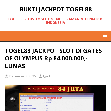
BUKTI JACKPOT TOGEL88
TOGEL88 SITUS TOGEL ONLINE TERAMAN & TERBAIK DI
INDONESIA
TOGEL88 JACKPOT SLOT DI GATES
OF OLYMPUS Rp 84.000.000,-
LUNAS
December 2, 2025
tgadm