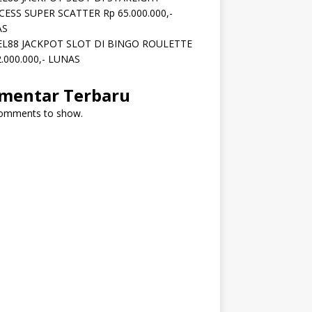
CESS SUPER SCATTER Rp 65.000.000,-
AS
L88 JACKPOT SLOT DI BINGO ROULETTE
2.000.000,- LUNAS
mentar Terbaru
omments to show.