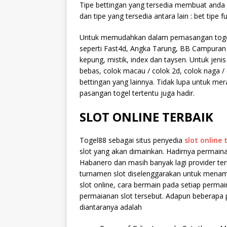
Tipe bettingan yang tersedia membuat anda b
dan tipe yang tersedia antara lain : bet tipe fu
Untuk memudahkan dalam pemasangan togel o
seperti Fast4d, Angka Tarung, BB Campuran 
kepung, mistik, index dan taysen. Untuk jeni
bebas, colok macau / colok 2d, colok naga / c
bettingan yang lainnya. Tidak lupa untuk mer
pasangan togel tertentu juga hadir.
SLOT ONLINE TERBAIK
Togel88 sebagai situs penyedia
slot online 
slot yang akan dimainkan. Hadirnya permaina
Habanero dan masih banyak lagi provider tern
turnamen slot diselenggarakan untuk menam
slot online, cara bermain pada setiap per
permaianan slot tersebut. Adapun beberapa 
diantaranya adalah