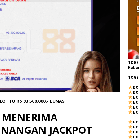
TOGE
Kaba
TOGEL
BO
BO
BO
OTTO Rp 93.500.000,- LUNAS
BO
BO
BO
 MENERIMA
BO
ENANGAN JACKPOT
BO
BO
BO