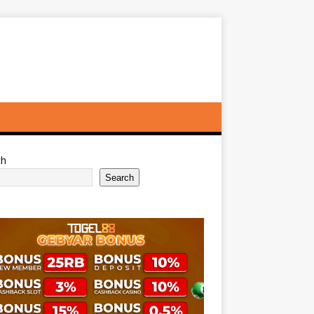
ch
Search