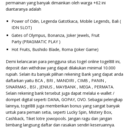
permainan yang banyak dimainkan oleh warga +62 ini
diantaranya adalah
Power of Odin, Legenda Gatotkaca, Mobile Legends, Bali (
IDN SLOT)
Gates of Olympus, Bonanza, Joker Jewels, Fruit
Party (PRAGMATIC PLAY )
Hot Fruits, Bushido Blade, Roma (Joker Game)
Demi kelancaran para pengguna situs togel online togel88 ini,
deposit dan withdraw yang dapat dilakukan minimal 10.000
rupiah. Selain itu banyak pilihan rekening Bank yang dapat anda
daftarkan yaitu BCA , BRI , MANDIRI , CIMB , PANIN ,
SINARMAS , BSI , JENIUS , MAYBANK , MEGA , PERMATA.
Selain rekening bank tersebut juga dapat melalui e-wallet /
dompet digital seperti DANA, GOPAY, OVO. Sebagai pelengkap
lainnya, togel88 juga memberikan bonus yang sangat banyak
untuk para pemain setia, seperti Lucky Spin, Mistery Box,
Cashback, Tiket lotre jowopools. Jangan ragu dan jangan
bimbang langsung daftar dan rasakan sendiri keseruannya.