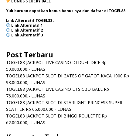
BONUS 5 LUCKY BALL
Yuk buruan dapatkan bonus bonus nya dan daftar di TOGEL88
Link Alternatif TOGEL88 :
Link Alternatif
1
Link Alternatif
2
Link Alternatif 3
Post Terbaru
TOGEL88 JACKPOT LIVE CASINO DI DUEL DICE Rp
50.000.000,- LUNAS
TOGEL88 JACKPOT SLOT DI GATES OF GATOT KACA 1000 Rp
98.000.000,- LUNAS
TOGEL88 JACKPOT LIVE CASINO DI SICBO BALL Rp
76.000.000,- LUNAS
TOGEL88 JACKPOT SLOT DI STARLIGHT PRINCESS SUPER
SCATTER Rp 65.000.000,- LUNAS
TOGEL88 JACKPOT SLOT DI BINGO ROULETTE Rp
62.000.000,- LUNAS