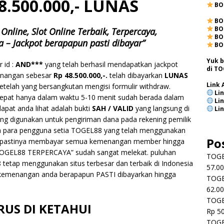
8.500.000,- LUNAS
BO
BO
BO
Online, Slot Online Terbaik, Terpercaya,
BO
a – Jackpot berapapun pasti dibayar”
BO
Yuk b
 id :
AND***
yang telah berhasil mendapatkan jackpot
di TO
angan sebesar
Rp 48.500.000,-.
telah dibayarkan
LUNAS
Link 
etelah yang bersangkutan mengisi formulir withdraw.
Li
cepat hanya dalam waktu 5-10 menit sudah berada dalam
Li
 dapat anda lihat adalah bukti
SAH / VALID
yang langsung di
Lin
yang digunakan untuk pengiriman dana pada rekening pemilik
da para pengguna setia TOGEL88 yang telah menggunakan
Po
ng pastinya membayar semua kemenangan member hingga
TOGEL88 TERPERCAYA” sudah sangat melekat. puluhan
TOGE
 tetap menggunakan situs terbesar dan terbaik di Indonesia
57.0
, kemenangan anda berapapun PASTI dibayarkan hingga
TOGE
62.0
TOGE
RUS DI KETAHUI
Rp 5
TOGE