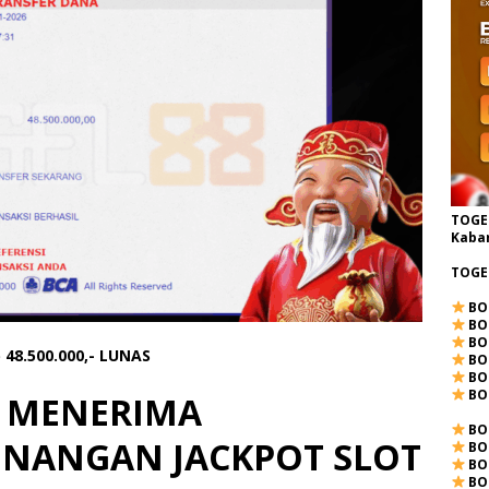
TOGE
Kaba
TOGEL
BO
BO
BO
48.500.000,- LUNAS
BO
BO
BO
 MENERIMA
BO
NANGAN JACKPOT SLOT
BO
BO
BO