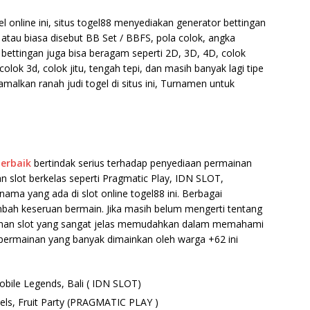
nline ini, situs togel88 menyediakan generator bettingan
atau biasa disebut BB Set / BBFS, pola colok, angka
s bettingan juga bisa beragam seperti 2D, 3D, 4D, colok
olok 3d, colok jitu, tengah tepi, dan masih banyak lagi tipe
amalkan ranah judi togel di situs ini, Turnamen untuk
terbaik
bertindak serius terhadap penyediaan permainan
n slot berkelas seperti Pragmatic Play, IDN SLOT,
ama yang ada di slot online togel88 ini. Berbagai
bah keseruan bermain. Jika masih belum mengerti tentang
mainan slot yang sangat jelas memudahkan dalam memahami
permainan yang banyak dimainkan oleh warga +62 ini
bile Legends, Bali ( IDN SLOT)
els, Fruit Party (PRAGMATIC PLAY )