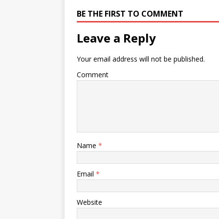
BE THE FIRST TO COMMENT
Leave a Reply
Your email address will not be published.
Comment
Name
*
Email
*
Website