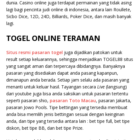
dunia. Casino online juga terdapat permainan yang tidak asing
lagi bagi pencinta judi online di indonesia, antara lain Roullete,
Sicbo Dice, 12D, 24D, Billiards, Poker Dice, dan masih banyak
lagi.
TOGEL ONLINE TERAMAN
Situs resmi pasaran togel
juga dijadikan patokan untuk
result setiap keluarannya, sehingga menjadikan TOGEL88 situs
yang sangat aman dan terpercaya dibidangnya. Banyaknya
pasaran yang disediakan dapat anda pasang kapanpun,
dimanapun anda berada. Setiap jam selalu ada pasaran yang
menanti untuk keluar hasil. Tayangan secara
Live
(langsung)
dari youtube juga bisa anda saksikan untuk pasaran tertentu
seperti pasaran shio,
pasaran Toto Macau
, pasaran Jakarta,
pasaran Jowo Pools. Tipe bettingan yang tersedia membuat
anda bisa memilih jenis bettingan sesuai dengan keinginan
anda, dan tipe yang tersedia antara lain : bet tipe full, bet tipe
diskon, bet tipe BB, dan bet tipe Prize.