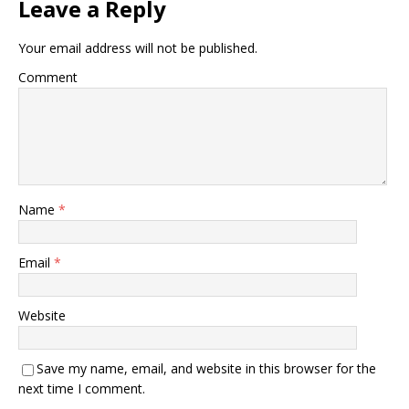
Leave a Reply
Your email address will not be published.
Comment
Name
*
Email
*
Website
Save my name, email, and website in this browser for the
next time I comment.