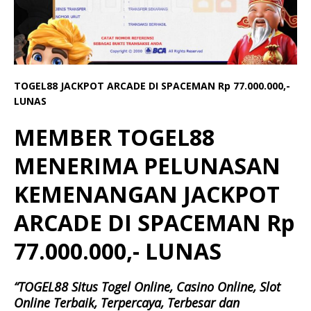
TOGEL88 JACKPOT ARCADE DI SPACEMAN Rp 77.000.000,-
LUNAS
MEMBER TOGEL88
MENERIMA PELUNASAN
KEMENANGAN JACKPOT
ARCADE DI SPACEMAN Rp
77.000.000,- LUNAS
“TOGEL88 Situs Togel Online, Casino Online, Slot
Online Terbaik, Terpercaya, Terbesar dan