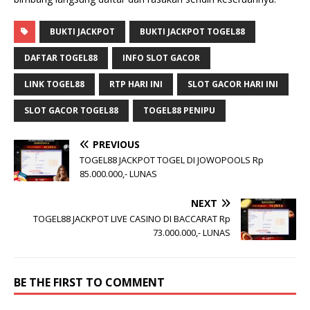
BUKTI JACKPOT
BUKTI JACKPOT TOGEL88
DAFTAR TOGEL88
INFO SLOT GACOR
LINK TOGEL88
RTP HARI INI
SLOT GACOR HARI INI
SLOT GACOR TOGEL88
TOGEL88 PENIPU
PREVIOUS
TOGEL88 JACKPOT TOGEL DI JOWOPOOLS Rp
85.000.000,- LUNAS
NEXT
TOGEL88 JACKPOT LIVE CASINO DI BACCARAT Rp
73.000.000,- LUNAS
BE THE FIRST TO COMMENT