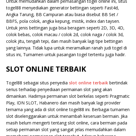
Untuk memudahkan dalam pemasangan togel online ini, situs
togel88 menyediakan generator bettingan seperti Fast4d,
Angka Tarung, BB Campuran atau biasa disebut BB Set /
BBFS, pola colok, angka kepung, mistik, index dan taysen.
Untuk jenis bettingan juga bisa beragam seperti 2D, 3D, 4D,
colok bebas, colok macau / colok 2d, colok naga / colok 3d,
colok jitu, tengah tepi, dan masih banyak lagi tipe bettingan
yang lainnya. Tidak lupa untuk meramalkan ranah judi togel di
situs ini, Turnamen untuk pasangan togel tertentu juga hadir.
SLOT ONLINE TERBAIK
Togel88 sebagai situs penyedia
slot online terbaik
bertindak
serius terhadap penyediaan permainan slot yang akan
dimainkan. Hadirnya permainan slot berkelas seperti Pragmatic
Play, IDN SLOT, Habanero dan masih banyak lagi provider
ternama yang ada di slot online togel88 ini. Berbagai turnamen
slot diselenggarakan untuk menambah keseruan bermain. Jika
masih belum mengerti tentang slot online, cara bermain pada
setiap permainan slot yang sangat jelas memudahkan dalam