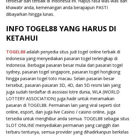
terbesar dan terbaik di Indonesia ini. Hapus rasa was-was dan
khawatir anda, kemenangan anda berapapun PASTI
dibayarkan hingga lunas.
INFO TOGEL88 YANG HARUS DI
KETAHUI
TOGEL88
adalah penyedia situs judi togel online terbaik di
indonesia yang menyediakan pasaran togel terlengkap di
Indonesia. Berbagai pasaran besar mulai dari pasaran togel
sydney, pasaran togel singapore, pasaran togel hongkong
hingga pasaran togel toto macau. Selain pasaran besar
tersebut, pasaran-pasaran 3D, 4D, dan 5D resmi lain yang
juga sudah terdaftar di asosiasi lotre dunia, WLA (WORLD
LOTTERY ASSOCIATION) juga hadir untuk meramaikan
pasaran di TOGEL88. Permainan lain yang viral seperti slot
online, esport, dan juga live Casino / casino online, juga
tersedia untuk menghibur anda semua. TOGEL88 sebagai situs
SLOT ONLINE menyediakan permainan yang canggih dan
terbaru tentunya, semua provider yang dihadirkanpun berkelas