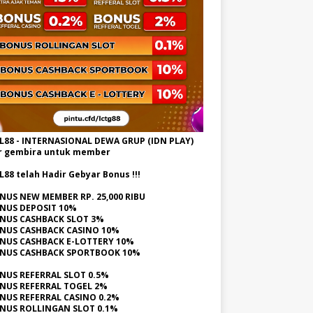
L88 - INTERNASIONAL DEWA GRUP (IDN PLAY)
r gembira untuk member
88 telah Hadir Gebyar Bonus !!!
NUS NEW MEMBER RP. 25,000 RIBU
NUS DEPOSIT 10%
NUS CASHBACK SLOT 3%
NUS CASHBACK CASINO 10%
NUS CASHBACK E-LOTTERY 10%
NUS CASHBACK SPORTBOOK 10%
NUS REFERRAL SLOT 0.5%
NUS REFERRAL TOGEL 2%
NUS REFERRAL CASINO 0.2%
NUS ROLLINGAN SLOT 0.1%