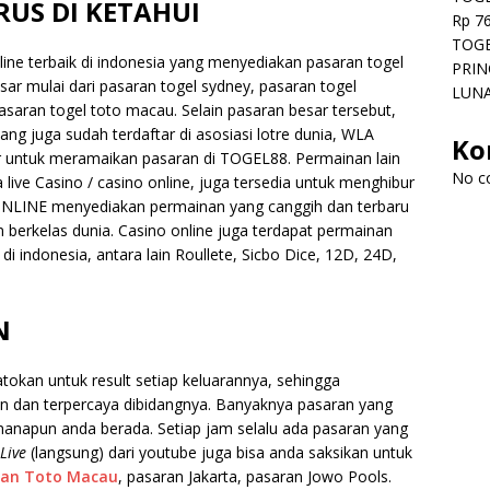
RUS DI KETAHUI
Rp 7
TOGE
nline terbaik di indonesia yang menyediakan pasaran togel
PRIN
sar mulai dari pasaran togel sydney, pasaran togel
LUN
saran togel toto macau. Selain pasaran besar tersebut,
ng juga sudah terdaftar di asosiasi lotre dunia, WLA
Ko
untuk meramaikan pasaran di TOGEL88. Permainan lain
No c
ga live Casino / casino online, juga tersedia untuk menghibur
NLINE menyediakan permainan yang canggih dan terbaru
 berkelas dunia. Casino online juga terdapat permainan
e di indonesia, antara lain Roullete, Sicbo Dice, 12D, 24D,
N
atokan untuk result setiap keluarannya, sehingga
 dan terpercaya dibidangnya. Banyaknya pasaran yang
anapun anda berada. Setiap jam selalu ada pasaran yang
Live
(langsung) dari youtube juga bisa anda saksikan untuk
ran Toto Macau
, pasaran Jakarta, pasaran Jowo Pools.