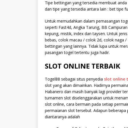
Tipe bettingan yang tersedia membuat anda b
dan tipe yang tersedia antara lain : bet tipe fu
Untuk memudahkan dalam pemasangan togel o
seperti Fast4d, Angka Tarung, BB Campuran 
kepung, mistik, index dan taysen. Untuk jeni
bebas, colok macau / colok 2d, colok naga / c
bettingan yang lainnya. Tidak lupa untuk mer
pasangan togel tertentu juga hadir.
SLOT ONLINE TERBAIK
Togel88 sebagai situs penyedia
slot online 
slot yang akan dimainkan. Hadirnya permaina
Habanero dan masih banyak lagi provider tern
turnamen slot diselenggarakan untuk menam
slot online, cara bermain pada setiap per
permaianan slot tersebut. Adapun beberapa 
diantaranya adalah