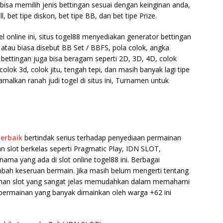
isa memilih jenis bettingan sesuai dengan keinginan anda,
ll, bet tipe diskon, bet tipe BB, dan bet tipe Prize.
nline ini, situs togel88 menyediakan generator bettingan
atau biasa disebut BB Set / BBFS, pola colok, angka
s bettingan juga bisa beragam seperti 2D, 3D, 4D, colok
olok 3d, colok jitu, tengah tepi, dan masih banyak lagi tipe
amalkan ranah judi togel di situs ini, Turnamen untuk
terbaik
bertindak serius terhadap penyediaan permainan
n slot berkelas seperti Pragmatic Play, IDN SLOT,
ama yang ada di slot online togel88 ini. Berbagai
bah keseruan bermain. Jika masih belum mengerti tentang
mainan slot yang sangat jelas memudahkan dalam memahami
permainan yang banyak dimainkan oleh warga +62 ini