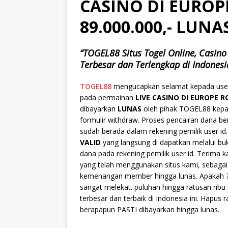
CASINO DI EUROP
89.000.000,- LUNA
“TOGEL88 Situs Togel Online, Casino 
Terbesar dan Terlengkap di Indonesi
TOGEL88
mengucapkan selamat kepada user
pada permainan
LIVE CASINO DI EUROPE
R
dibayarkan
LUNAS
oleh pihak TOGEL88 kepad
formulir withdraw. Proses pencairan dana b
sudah berada dalam rekening pemilik user id.
VALID
yang langsung di dapatkan melalui buk
dana pada rekening pemilik user id. Terima
yang telah menggunakan situs kami, sebag
kemenangan member hingga lunas. Apakah
sangat melekat. puluhan hingga ratusan rib
terbesar dan terbaik di Indonesia ini. Hapu
berapapun PASTI dibayarkan hingga lunas.