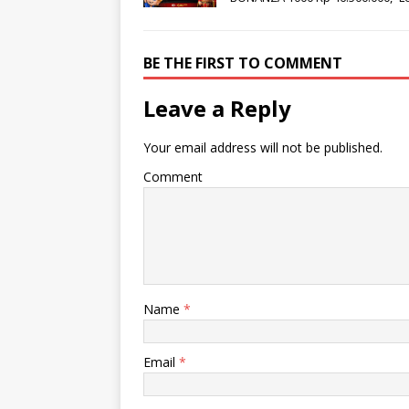
BE THE FIRST TO COMMENT
Leave a Reply
Your email address will not be published.
Comment
Name
*
Email
*