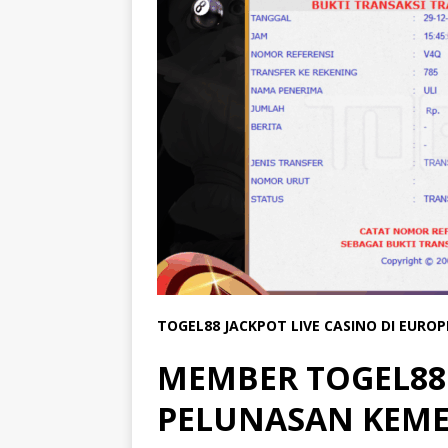
TOGEL88 JACKPOT LIVE CASINO DI EUROPE
MEMBER TOGEL88
PELUNASAN KEME