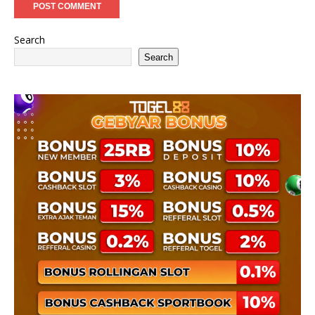
Search
Search