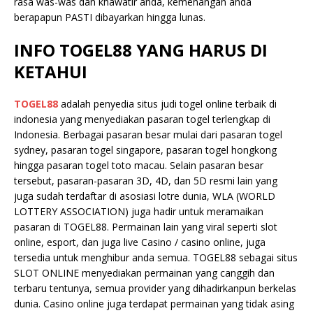
rasa was-was dan khawatir anda, kemenangan anda
berapapun PASTI dibayarkan hingga lunas.
INFO TOGEL88 YANG HARUS DI
KETAHUI
TOGEL88
adalah penyedia situs judi togel online terbaik di
indonesia yang menyediakan pasaran togel terlengkap di
Indonesia. Berbagai pasaran besar mulai dari pasaran togel
sydney, pasaran togel singapore, pasaran togel hongkong
hingga pasaran togel toto macau. Selain pasaran besar
tersebut, pasaran-pasaran 3D, 4D, dan 5D resmi lain yang
juga sudah terdaftar di asosiasi lotre dunia, WLA (WORLD
LOTTERY ASSOCIATION) juga hadir untuk meramaikan
pasaran di TOGEL88. Permainan lain yang viral seperti slot
online, esport, dan juga live Casino / casino online, juga
tersedia untuk menghibur anda semua. TOGEL88 sebagai situs
SLOT ONLINE menyediakan permainan yang canggih dan
terbaru tentunya, semua provider yang dihadirkanpun berkelas
dunia. Casino online juga terdapat permainan yang tidak asing