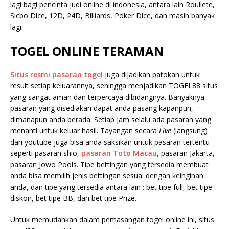
lagi bagi pencinta judi online di indonesia, antara lain Roullete,
Sicbo Dice, 12D, 24D, Billiards, Poker Dice, dan masih banyak
lagi.
TOGEL ONLINE TERAMAN
Situs resmi pasaran togel
juga dijadikan patokan untuk
result setiap keluarannya, sehingga menjadikan TOGEL88 situs
yang sangat aman dan terpercaya dibidangnya. Banyaknya
pasaran yang disediakan dapat anda pasang kapanpun,
dimanapun anda berada. Setiap jam selalu ada pasaran yang
menanti untuk keluar hasil. Tayangan secara
Live
(langsung)
dari youtube juga bisa anda saksikan untuk pasaran tertentu
seperti pasaran shio,
pasaran Toto Macau
, pasaran Jakarta,
pasaran Jowo Pools. Tipe bettingan yang tersedia membuat
anda bisa memilih jenis bettingan sesuai dengan keinginan
anda, dan tipe yang tersedia antara lain : bet tipe full, bet tipe
diskon, bet tipe BB, dan bet tipe Prize.
Untuk memudahkan dalam pemasangan togel online ini, situs