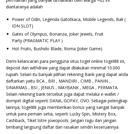
permainan yang banyak dimainkan oleh warga +62 ini
diantaranya adalah
Power of Odin, Legenda Gatotkaca, Mobile Legends, Bali (
IDN SLOT)
Gates of Olympus, Bonanza, Joker Jewels, Fruit
Party (PRAGMATIC PLAY )
Hot Fruits, Bushido Blade, Roma (Joker Game)
Demi kelancaran para pengguna situs togel online togel88 ini,
deposit dan withdraw yang dapat dilakukan minimal 10.000
rupiah. Selain itu banyak pilihan rekening Bank yang dapat anda
daftarkan yaitu BCA , BRI , MANDIRI , CIMB , PANIN ,
SINARMAS , BSI , JENIUS , MAYBANK , MEGA , PERMATA.
Selain rekening bank tersebut juga dapat melalui e-wallet /
dompet digital seperti DANA, GOPAY, OVO. Sebagai pelengkap
lainnya, togel88 juga memberikan bonus yang sangat banyak
untuk para pemain setia, seperti Lucky Spin, Mistery Box,
Cashback, Tiket lotre jowopools. Jangan ragu dan jangan
bimbang langsung daftar dan rasakan sendiri keseruannya.