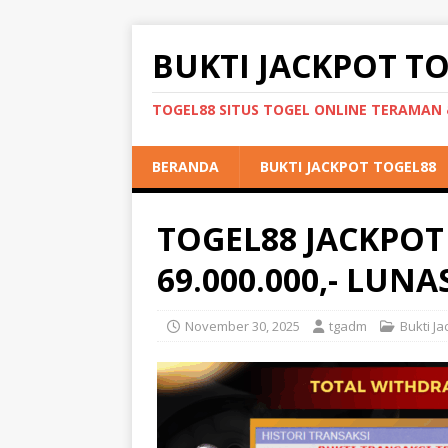
BUKTI JACKPOT T
TOGEL88 SITUS TOGEL ONLINE TERAMAN &
BERANDA
BUKTI JACKPOT TOGEL88
TOGEL88 JACKPOT 
69.000.000,- LUNA
November 30, 2025
tgadm
Bukti J