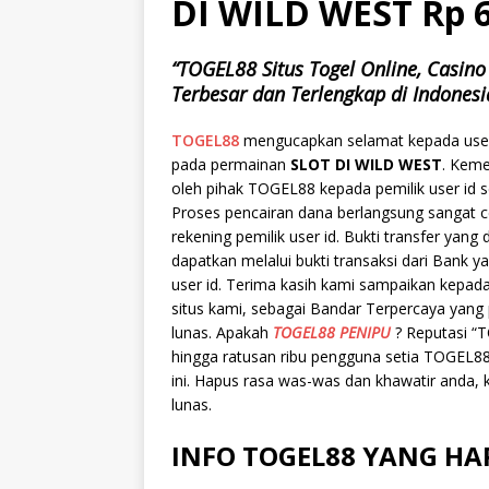
DI WILD WEST Rp 6
“TOGEL88 Situs Togel Online, Casino 
Terbesar dan Terlengkap di Indonesi
TOGEL88
mengucapkan selamat kepada user
pada permainan
SLOT DI WILD WEST
. Kem
oleh pihak TOGEL88 kepada pemilik user id s
Proses pencairan dana berlangsung sangat 
rekening pemilik user id. Bukti transfer yang
dapatkan melalui bukti transaksi dari Bank 
user id. Terima kasih kami sampaikan kepa
situs kami, sebagai Bandar Terpercaya ya
lunas. Apakah
TOGEL88 PENIPU
? Reputasi “
hingga ratusan ribu pengguna setia TOGEL88
ini. Hapus rasa was-was dan khawatir anda
lunas.
INFO TOGEL88 YANG HA