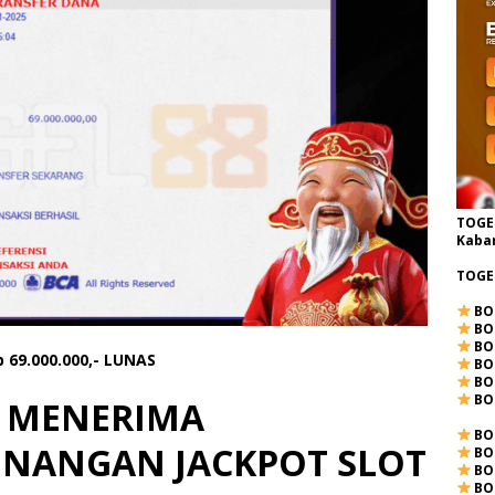
TOGE
Kaba
TOGEL
BO
BO
BO
69.000.000,- LUNAS
BO
BO
BO
 MENERIMA
BO
NANGAN JACKPOT SLOT
BO
BO
BO