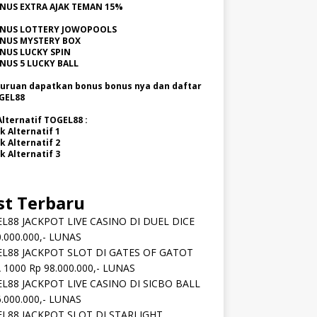
NUS EXTRA AJAK TEMAN 15%
NUS LOTTERY JOWOPOOLS
NUS MYSTERY BOX
NUS LUCKY SPIN
NUS 5 LUCKY BALL
uruan dapatkan bonus bonus nya dan daftar
GEL88
Alternatif TOGEL88 :
nk Alternatif
1
nk Alternatif
2
k Alternatif 3
st Terbaru
L88 JACKPOT LIVE CASINO DI DUEL DICE
0.000.000,- LUNAS
L88 JACKPOT SLOT DI GATES OF GATOT
 1000 Rp 98.000.000,- LUNAS
L88 JACKPOT LIVE CASINO DI SICBO BALL
6.000.000,- LUNAS
L88 JACKPOT SLOT DI STARLIGHT