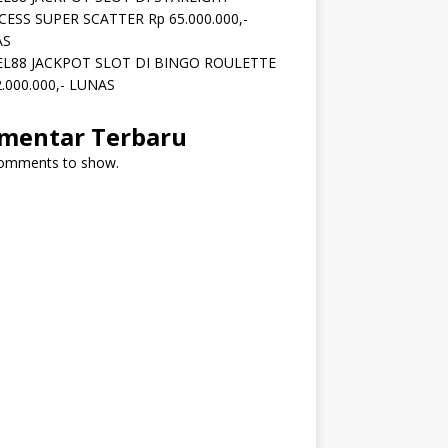
CESS SUPER SCATTER Rp 65.000.000,-
AS
L88 JACKPOT SLOT DI BINGO ROULETTE
2.000.000,- LUNAS
mentar Terbaru
omments to show.