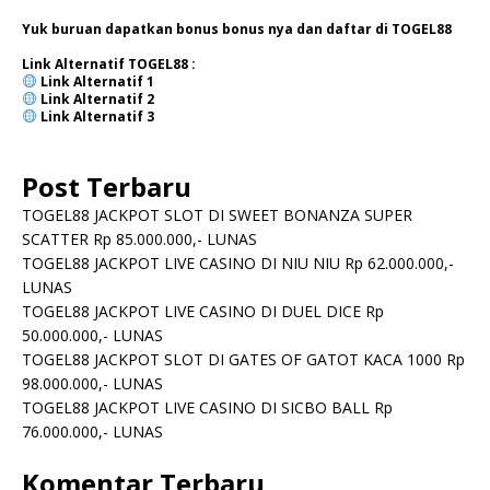
Yuk buruan dapatkan bonus bonus nya dan daftar di TOGEL88
Link Alternatif TOGEL88 :
Link Alternatif
1
Link Alternatif
2
Link Alternatif 3
Post Terbaru
TOGEL88 JACKPOT SLOT DI SWEET BONANZA SUPER
SCATTER Rp 85.000.000,- LUNAS
TOGEL88 JACKPOT LIVE CASINO DI NIU NIU Rp 62.000.000,-
LUNAS
TOGEL88 JACKPOT LIVE CASINO DI DUEL DICE Rp
50.000.000,- LUNAS
TOGEL88 JACKPOT SLOT DI GATES OF GATOT KACA 1000 Rp
98.000.000,- LUNAS
TOGEL88 JACKPOT LIVE CASINO DI SICBO BALL Rp
76.000.000,- LUNAS
Komentar Terbaru