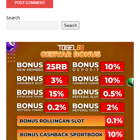
Search
Search