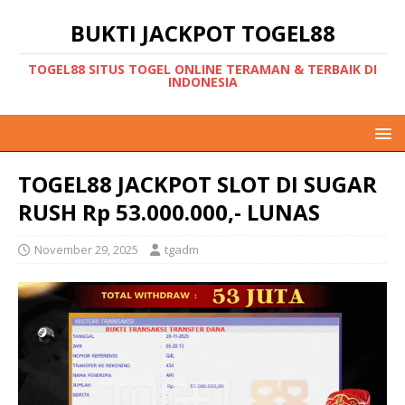
BUKTI JACKPOT TOGEL88
TOGEL88 SITUS TOGEL ONLINE TERAMAN & TERBAIK DI
INDONESIA
TOGEL88 JACKPOT SLOT DI SUGAR
RUSH Rp 53.000.000,- LUNAS
November 29, 2025
tgadm