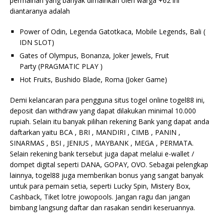
permainan yang banyak dimainkan oleh warga +62 ini
diantaranya adalah
Power of Odin, Legenda Gatotkaca, Mobile Legends, Bali (
IDN SLOT)
Gates of Olympus, Bonanza, Joker Jewels, Fruit
Party (PRAGMATIC PLAY )
Hot Fruits, Bushido Blade, Roma (Joker Game)
Demi kelancaran para pengguna situs togel online togel88 ini,
deposit dan withdraw yang dapat dilakukan minimal 10.000
rupiah. Selain itu banyak pilihan rekening Bank yang dapat anda
daftarkan yaitu BCA , BRI , MANDIRI , CIMB , PANIN ,
SINARMAS , BSI , JENIUS , MAYBANK , MEGA , PERMATA.
Selain rekening bank tersebut juga dapat melalui e-wallet /
dompet digital seperti DANA, GOPAY, OVO. Sebagai pelengkap
lainnya, togel88 juga memberikan bonus yang sangat banyak
untuk para pemain setia, seperti Lucky Spin, Mistery Box,
Cashback, Tiket lotre jowopools. Jangan ragu dan jangan
bimbang langsung daftar dan rasakan sendiri keseruannya.