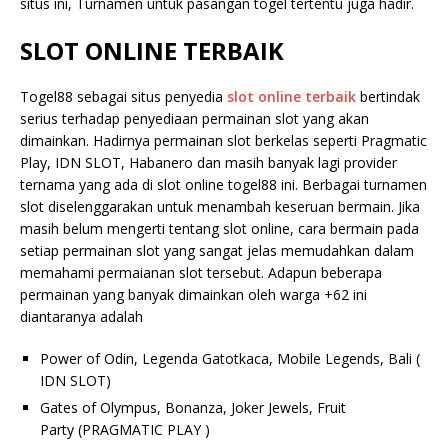
situs ini, Turnamen untuk pasangan togel tertentu juga hadir.
SLOT ONLINE TERBAIK
Togel88 sebagai situs penyedia
slot online terbaik
bertindak
serius terhadap penyediaan permainan slot yang akan
dimainkan. Hadirnya permainan slot berkelas seperti Pragmatic
Play, IDN SLOT, Habanero dan masih banyak lagi provider
ternama yang ada di slot online togel88 ini. Berbagai turnamen
slot diselenggarakan untuk menambah keseruan bermain. Jika
masih belum mengerti tentang slot online, cara bermain pada
setiap permainan slot yang sangat jelas memudahkan dalam
memahami permaianan slot tersebut. Adapun beberapa
permainan yang banyak dimainkan oleh warga +62 ini
diantaranya adalah
Power of Odin, Legenda Gatotkaca, Mobile Legends, Bali (
IDN SLOT)
Gates of Olympus, Bonanza, Joker Jewels, Fruit
Party (PRAGMATIC PLAY )