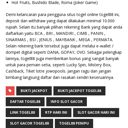
Hot Fruits, Bushido Blade, Roma (Joker Game)
Demi kelancaran para pengguna situs togel online togel88 ini,
deposit dan withdraw yang dapat dilakukan minimal 10.000
rupiah. Selain itu banyak pilihan rekening Bank yang dapat anda
daftarkan yaitu BCA , BRI , MANDIRI , CIMB , PANIN ,
SINARMAS , BSI , JENIUS , MAYBANK , MEGA , PERMATA.
Selain rekening bank tersebut juga dapat melalui e-wallet /
dompet digital seperti DANA, GOPAY, OVO. Sebagai pelengkap
lainnya, togel88 juga memberikan bonus yang sangat banyak
untuk para pemain setia, seperti Lucky Spin, Mistery Box,
Cashback, Tiket lotre jowopools. Jangan ragu dan jangan
bimbang langsung daftar dan rasakan sendiri keseruannya.
BUKTI JACKPOT
BUKTI JACKPOT TOGEL88
DAFTAR TOGEL88
INFO SLOT GACOR
LINK TOGEL88
RTP HARI INI
SLOT GACOR HARI INI
SLOT GACOR TOGEL88
TOGEL88 PENIPU