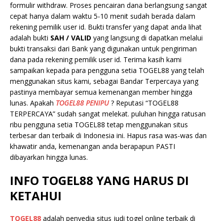
formulir withdraw. Proses pencairan dana berlangsung sangat
cepat hanya dalam waktu 5-10 menit sudah berada dalam
rekening pemilik user id. Bukti transfer yang dapat anda lihat
adalah bukti
SAH / VALID
yang langsung di dapatkan melalui
bukti transaksi dari Bank yang digunakan untuk pengiriman
dana pada rekening pemilik user id. Terima kasih kami
sampaikan kepada para pengguna setia TOGEL88 yang telah
menggunakan situs kami, sebagai Bandar Terpercaya yang
pastinya membayar semua kemenangan member hingga
lunas. Apakah
TOGEL88 PENIPU
? Reputasi “TOGEL88
TERPERCAYA” sudah sangat melekat. puluhan hingga ratusan
ribu pengguna setia TOGEL88 tetap menggunakan situs
terbesar dan terbaik di Indonesia ini. Hapus rasa was-was dan
khawatir anda, kemenangan anda berapapun PASTI
dibayarkan hingga lunas.
INFO TOGEL88 YANG HARUS DI
KETAHUI
TOGEL88
adalah penyedia situs judi togel online terbaik di