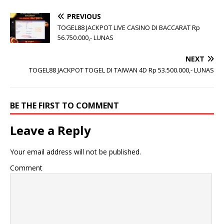
PREVIOUS
TOGEL88 JACKPOT LIVE CASINO DI BACCARAT Rp
56.750.000,- LUNAS
NEXT
TOGEL88 JACKPOT TOGEL DI TAIWAN 4D Rp 53.500.000,- LUNAS
BE THE FIRST TO COMMENT
Leave a Reply
Your email address will not be published.
Comment