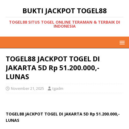
BUKTI JACKPOT TOGEL88
TOGEL88 SITUS TOGEL ONLINE TERAMAN & TERBAIK DI
INDONESIA
TOGEL88 JACKPOT TOGEL DI
JAKARTA 5D Rp 51.200.000,-
LUNAS
November 21, 2025
tgadm
TOGEL88 JACKPOT TOGEL DI JAKARTA 5D
Rp 51.200.000,-
LUNAS