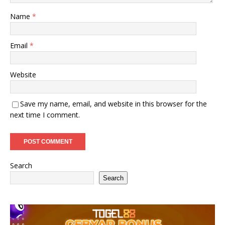
Name
*
Email
*
Website
Save my name, email, and website in this browser for the
next time I comment.
Search
Search