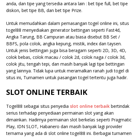
anda, dan tipe yang tersedia antara lain : bet tipe full, bet tipe
diskon, bet tipe BB, dan bet tipe Prize.
Untuk memudahkan dalam pemasangan togel online ini, situs
togel88 menyediakan generator bettingan seperti Fast4d,
Angka Tarung, BB Campuran atau biasa disebut BB Set /
BBFS, pola colok, angka kepung, mistik, index dan taysen.
Untuk jenis bettingan juga bisa beragam seperti 2D, 3D, 4D,
colok bebas, colok macau / colok 2d, colok naga / colok 3d,
colok jitu, tengah tepi, dan masih banyak lagi tipe bettingan
yang lainnya. Tidak lupa untuk meramalkan ranah judi togel di
situs ini, Turnamen untuk pasangan togel tertentu juga hadir.
SLOT ONLINE TERBAIK
Togel88 sebagai situs penyedia
slot online terbaik
bertindak
serius terhadap penyediaan permainan slot yang akan
dimainkan. Hadirnya permainan slot berkelas seperti Pragmatic
Play, IDN SLOT, Habanero dan masih banyak lagi provider
ternama yang ada di slot online togel88 ini. Berbagai turnamen