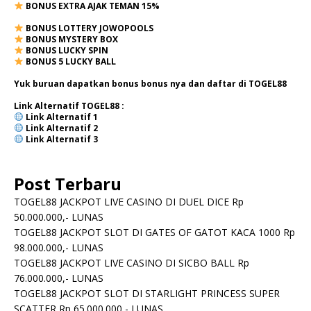
BONUS EXTRA AJAK TEMAN 15%
BONUS LOTTERY JOWOPOOLS
BONUS MYSTERY BOX
BONUS LUCKY SPIN
BONUS 5 LUCKY BALL
Yuk buruan dapatkan bonus bonus nya dan daftar di TOGEL88
Link Alternatif TOGEL88 :
Link Alternatif
1
Link Alternatif
2
Link Alternatif 3
Post Terbaru
TOGEL88 JACKPOT LIVE CASINO DI DUEL DICE Rp
50.000.000,- LUNAS
TOGEL88 JACKPOT SLOT DI GATES OF GATOT KACA 1000 Rp
98.000.000,- LUNAS
TOGEL88 JACKPOT LIVE CASINO DI SICBO BALL Rp
76.000.000,- LUNAS
TOGEL88 JACKPOT SLOT DI STARLIGHT PRINCESS SUPER
SCATTER Rp 65.000.000,- LUNAS