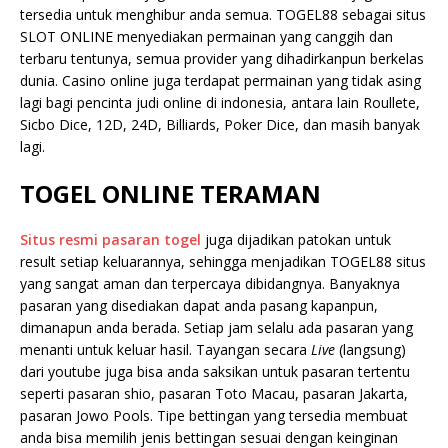
tersedia untuk menghibur anda semua. TOGEL88 sebagai situs
SLOT ONLINE menyediakan permainan yang canggih dan
terbaru tentunya, semua provider yang dihadirkanpun berkelas
dunia. Casino online juga terdapat permainan yang tidak asing
lagi bagi pencinta judi online di indonesia, antara lain Roullete,
Sicbo Dice, 12D, 24D, Billiards, Poker Dice, dan masih banyak
lagi.
TOGEL ONLINE TERAMAN
Situs resmi pasaran togel
juga dijadikan patokan untuk
result setiap keluarannya, sehingga menjadikan TOGEL88 situs
yang sangat aman dan terpercaya dibidangnya. Banyaknya
pasaran yang disediakan dapat anda pasang kapanpun,
dimanapun anda berada. Setiap jam selalu ada pasaran yang
menanti untuk keluar hasil. Tayangan secara
Live
(langsung)
dari youtube juga bisa anda saksikan untuk pasaran tertentu
seperti pasaran shio, pasaran Toto Macau, pasaran Jakarta,
pasaran Jowo Pools. Tipe bettingan yang tersedia membuat
anda bisa memilih jenis bettingan sesuai dengan keinginan