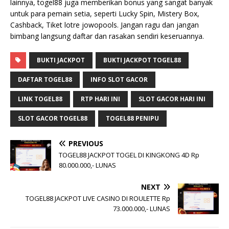
lainnya, togel88 juga memberikan bonus yang sangat banyak
untuk para pemain setia, seperti Lucky Spin, Mistery Box,
Cashback, Tiket lotre jowopools. Jangan ragu dan jangan
bimbang langsung daftar dan rasakan sendiri keseruannya.
BUKTI JACKPOT
BUKTI JACKPOT TOGEL88
DAFTAR TOGEL88
INFO SLOT GACOR
LINK TOGEL88
RTP HARI INI
SLOT GACOR HARI INI
SLOT GACOR TOGEL88
TOGEL88 PENIPU
PREVIOUS
TOGEL88 JACKPOT TOGEL DI KINGKONG 4D Rp
80.000.000,- LUNAS
NEXT
TOGEL88 JACKPOT LIVE CASINO DI ROULETTE Rp
73.000.000,- LUNAS