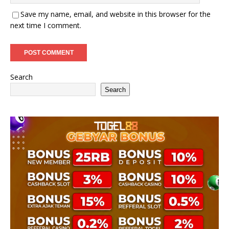
Save my name, email, and website in this browser for the
next time I comment.
Search
Search