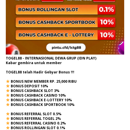
TOGEL88 - INTERNASIONAL DEWA GRUP (IDN PLAY)
Kabar gembira untuk member
TOGEL88 telah Hadir Gebyar Bonus !!!
BONUS NEW MEMBER RP. 25,000 RIBU
BONUS DEPOSIT 10%
BONUS CASHBACK SLOT 3%
BONUS CASHBACK CASINO 10%
BONUS CASHBACK E-LOTTERY 10%
BONUS CASHBACK SPORTBOOK 10%
BONUS REFERRAL SLOT 0.5%
BONUS REFERRAL TOGEL 2%
BONUS REFERRAL CASINO 0.2%
BONUS ROLLINGAN SLOT 0.1%