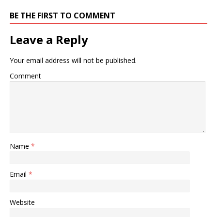
BE THE FIRST TO COMMENT
Leave a Reply
Your email address will not be published.
Comment
Name
*
Email
*
Website