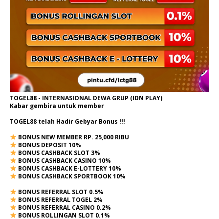
TOGEL88 - INTERNASIONAL DEWA GRUP (IDN PLAY)
Kabar gembira untuk member
TOGEL88 telah Hadir Gebyar Bonus !!!
BONUS NEW MEMBER RP. 25,000 RIBU
BONUS DEPOSIT 10%
BONUS CASHBACK SLOT 3%
BONUS CASHBACK CASINO 10%
BONUS CASHBACK E-LOTTERY 10%
BONUS CASHBACK SPORTBOOK 10%
BONUS REFERRAL SLOT 0.5%
BONUS REFERRAL TOGEL 2%
BONUS REFERRAL CASINO 0.2%
BONUS ROLLINGAN SLOT 0.1%