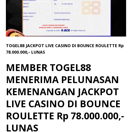
TOGEL88 JACKPOT LIVE CASINO DI BOUNCE ROULETTE Rp
78.000.000,- LUNAS
MEMBER TOGEL88
MENERIMA PELUNASAN
KEMENANGAN JACKPOT
LIVE CASINO DI BOUNCE
ROULETTE Rp 78.000.000,-
LUNAS