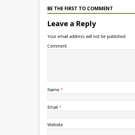
BE THE FIRST TO COMMENT
Leave a Reply
Your email address will not be published.
Comment
Name
*
Email
*
Website