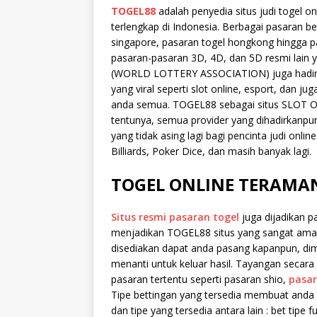
TOGEL88
adalah penyedia situs judi togel o
terlengkap di Indonesia. Berbagai pasaran be
singapore, pasaran togel hongkong hingga pa
pasaran-pasaran 3D, 4D, dan 5D resmi lain ya
(WORLD LOTTERY ASSOCIATION) juga hadir 
yang viral seperti slot online, esport, dan ju
anda semua. TOGEL88 sebagai situs SLOT O
tentunya, semua provider yang dihadirkanpun
yang tidak asing lagi bagi pencinta judi onlin
Billiards, Poker Dice, dan masih banyak lagi.
TOGEL ONLINE TERAMA
Situs resmi pasaran togel
juga dijadikan p
menjadikan TOGEL88 situs yang sangat aman
disediakan dapat anda pasang kapanpun, dim
menanti untuk keluar hasil. Tayangan secara
pasaran tertentu seperti pasaran shio,
pasa
Tipe bettingan yang tersedia membuat anda b
dan tipe yang tersedia antara lain : bet tipe fu