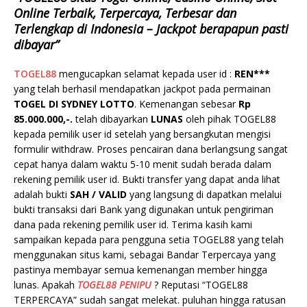
Online Terbaik, Terpercaya, Terbesar dan
Terlengkap di Indonesia – Jackpot berapapun pasti
dibayar”
TOGEL88
mengucapkan selamat kepada user id :
REN***
yang telah berhasil mendapatkan jackpot pada permainan
TOGEL DI SYDNEY LOTTO
. Kemenangan sebesar
Rp
85.000.000,-.
telah dibayarkan
LUNAS
oleh pihak TOGEL88
kepada pemilik user id setelah yang bersangkutan mengisi
formulir withdraw. Proses pencairan dana berlangsung sangat
cepat hanya dalam waktu 5-10 menit sudah berada dalam
rekening pemilik user id. Bukti transfer yang dapat anda lihat
adalah bukti
SAH / VALID
yang langsung di dapatkan melalui
bukti transaksi dari Bank yang digunakan untuk pengiriman
dana pada rekening pemilik user id. Terima kasih kami
sampaikan kepada para pengguna setia TOGEL88 yang telah
menggunakan situs kami, sebagai Bandar Terpercaya yang
pastinya membayar semua kemenangan member hingga
lunas. Apakah
TOGEL88 PENIPU
? Reputasi “TOGEL88
TERPERCAYA” sudah sangat melekat. puluhan hingga ratusan