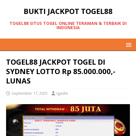
BUKTI JACKPOT TOGEL88
TOGEL88 SITUS TOGEL ONLINE TERAMAN & TERBAIK DI
INDONESIA
TOGEL88 JACKPOT TOGEL DI
SYDNEY LOTTO Rp 85.000.000,-
LUNAS
September 17, 2025
tgadm