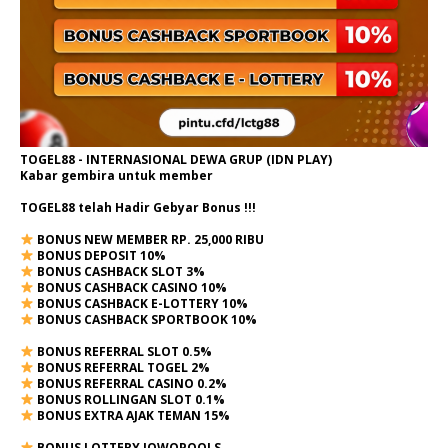
TOGEL88 - INTERNASIONAL DEWA GRUP (IDN PLAY)
Kabar gembira untuk member
TOGEL88 telah Hadir Gebyar Bonus !!!
BONUS NEW MEMBER RP. 25,000 RIBU
BONUS DEPOSIT 10%
BONUS CASHBACK SLOT 3%
BONUS CASHBACK CASINO 10%
BONUS CASHBACK E-LOTTERY 10%
BONUS CASHBACK SPORTBOOK 10%
BONUS REFERRAL SLOT 0.5%
BONUS REFERRAL TOGEL 2%
BONUS REFERRAL CASINO 0.2%
BONUS ROLLINGAN SLOT 0.1%
BONUS EXTRA AJAK TEMAN 15%
BONUS LOTTERY JOWOPOOLS