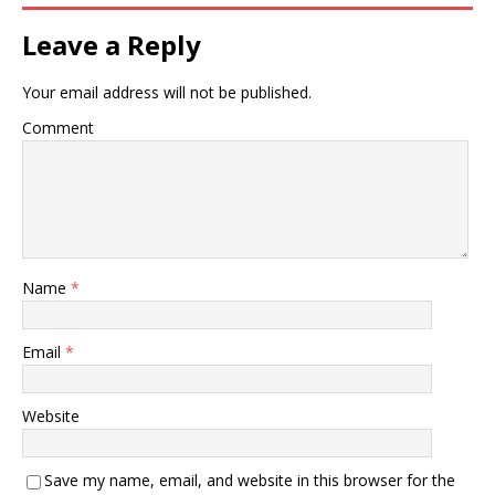
Leave a Reply
Your email address will not be published.
Comment
Name
*
Email
*
Website
Save my name, email, and website in this browser for the