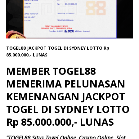
TOGEL88 JACKPOT TOGEL DI SYDNEY LOTTO Rp
85.000.000,- LUNAS
MEMBER TOGEL88
MENERIMA PELUNASAN
KEMENANGAN JACKPOT
TOGEL DI SYDNEY LOTTO
Rp 85.000.000,- LUNAS
“TOGEL88 Situs Togel Online, Casino Online, Slot