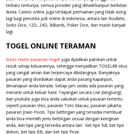
terbaru tentunya, semua provider yang dihadirkanpun berkelas
dunia. Casino online juga terdapat permainan yang tidak asing
lagi bagi pencinta judi online di indonesia, antara lain Roullete,
Sicbo Dice, 12D, 24D, Billiards, Poker Dice, dan masih banyak
lagi.
TOGEL ONLINE TERAMAN
Situs resmi pasaran togel
juga dijadikan patokan untuk
result setiap keluarannya, sehingga menjadikan TOGEL88 situs
yang sangat aman dan terpercaya dibidangnya. Banyaknya
pasaran yang disediakan dapat anda pasang kapanpun,
dimanapun anda berada. Setiap jam selalu ada pasaran yang
menanti untuk keluar hasil. Tayangan secara
Live
(langsung)
dari youtube juga bisa anda saksikan untuk pasaran tertentu
seperti pasaran shio, pasaran Toto Macau, pasaran Jakarta,
pasaran Jowo Pools. Tipe bettingan yang tersedia membuat
anda bisa memilih jenis bettingan sesuai dengan keinginan
anda, dan tipe yang tersedia antara lain : bet tipe full, bet tipe
diskon, bet tipe BB, dan bet tipe Prize.