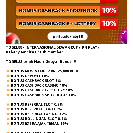
TOGEL88 - INTERNASIONAL DEWA GRUP (IDN PLAY)
Kabar gembira untuk member
TOGEL88 telah Hadir Gebyar Bonus !!!
BONUS NEW MEMBER RP. 25,000 RIBU
BONUS DEPOSIT 10%
BONUS CASHBACK SLOT 3%
BONUS CASHBACK CASINO 10%
BONUS CASHBACK E-LOTTERY 10%
BONUS CASHBACK SPORTBOOK 10%
BONUS REFERRAL SLOT 0.5%
BONUS REFERRAL TOGEL 2%
BONUS REFERRAL CASINO 0.2%
BONUS ROLLINGAN SLOT 0.1%
BONUS EXTRA AJAK TEMAN 15%
BONUS LOTTERY JOWOPOOLS