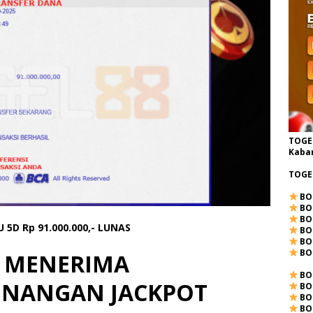
TOGE
Kaba
TOGEL
BO
BO
BO
5D Rp 91.000.000,- LUNAS
BO
BO
BO
 MENERIMA
BO
ENANGAN JACKPOT
BO
BO
BO