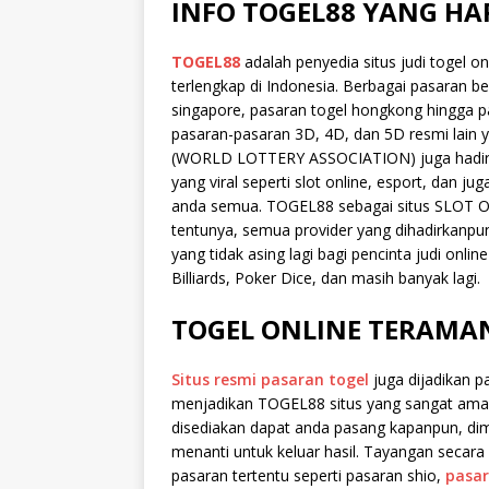
INFO TOGEL88 YANG HA
TOGEL88
adalah penyedia situs judi togel o
terlengkap di Indonesia. Berbagai pasaran be
singapore, pasaran togel hongkong hingga pa
pasaran-pasaran 3D, 4D, dan 5D resmi lain ya
(WORLD LOTTERY ASSOCIATION) juga hadir 
yang viral seperti slot online, esport, dan ju
anda semua. TOGEL88 sebagai situs SLOT O
tentunya, semua provider yang dihadirkanpun
yang tidak asing lagi bagi pencinta judi onlin
Billiards, Poker Dice, dan masih banyak lagi.
TOGEL ONLINE TERAMA
Situs resmi pasaran togel
juga dijadikan p
menjadikan TOGEL88 situs yang sangat aman
disediakan dapat anda pasang kapanpun, dim
menanti untuk keluar hasil. Tayangan secara
pasaran tertentu seperti pasaran shio,
pasa