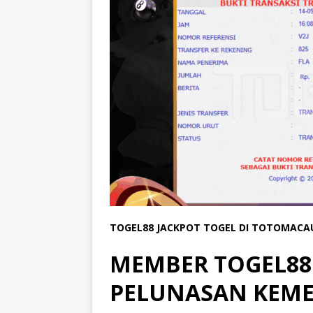
TOGEL88 JACKPOT TOGEL DI TOTOMACAU 
MEMBER TOGEL88
PELUNASAN KEM