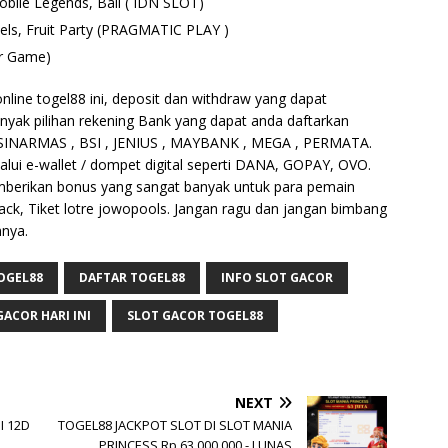
bile Legends, Bali ( IDN SLOT)
els, Fruit Party (PRAGMATIC PLAY )
er Game)
nline togel88 ini, deposit dan withdraw yang dapat
banyak pilihan rekening Bank yang dapat anda daftarkan
, SINARMAS , BSI , JENIUS , MAYBANK , MEGA , PERMATA.
lalui e-wallet / dompet digital seperti DANA, GOPAY, OVO.
emberikan bonus yang sangat banyak untuk para pemain
back, Tiket lotre jowopools. Jangan ragu dan jangan bimbang
nnya.
OGEL88
DAFTAR TOGEL88
INFO SLOT GACOR
GACOR HARI INI
SLOT GACOR TOGEL88
NEXT
I 12D
TOGEL88 JACKPOT SLOT DI SLOT MANIA
PRINCESS Rp 63.000.000,- LUNAS