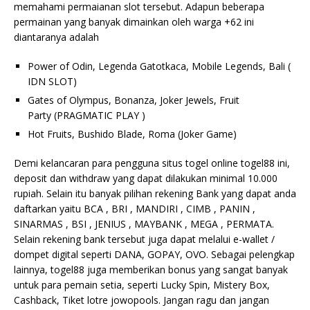
memahami permaianan slot tersebut. Adapun beberapa
permainan yang banyak dimainkan oleh warga +62 ini
diantaranya adalah
Power of Odin, Legenda Gatotkaca, Mobile Legends, Bali (
IDN SLOT)
Gates of Olympus, Bonanza, Joker Jewels, Fruit
Party (PRAGMATIC PLAY )
Hot Fruits, Bushido Blade, Roma (Joker Game)
Demi kelancaran para pengguna situs togel online togel88 ini,
deposit dan withdraw yang dapat dilakukan minimal 10.000
rupiah. Selain itu banyak pilihan rekening Bank yang dapat anda
daftarkan yaitu BCA , BRI , MANDIRI , CIMB , PANIN ,
SINARMAS , BSI , JENIUS , MAYBANK , MEGA , PERMATA.
Selain rekening bank tersebut juga dapat melalui e-wallet /
dompet digital seperti DANA, GOPAY, OVO. Sebagai pelengkap
lainnya, togel88 juga memberikan bonus yang sangat banyak
untuk para pemain setia, seperti Lucky Spin, Mistery Box,
Cashback, Tiket lotre jowopools. Jangan ragu dan jangan