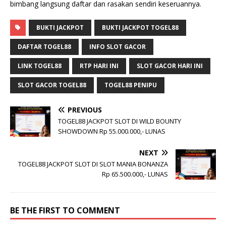
bimbang langsung daftar dan rasakan sendiri keseruannya.
BUKTI JACKPOT
BUKTI JACKPOT TOGEL88
DAFTAR TOGEL88
INFO SLOT GACOR
LINK TOGEL88
RTP HARI INI
SLOT GACOR HARI INI
SLOT GACOR TOGEL88
TOGEL88 PENIPU
PREVIOUS
TOGEL88 JACKPOT SLOT DI WILD BOUNTY
SHOWDOWN Rp 55.000.000,- LUNAS
NEXT
TOGEL88 JACKPOT SLOT DI SLOT MANIA BONANZA
Rp 65.500.000,- LUNAS
BE THE FIRST TO COMMENT