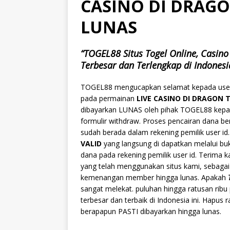
CASINO DI DRAGON
LUNAS
“TOGEL88 Situs Togel Online, Casino 
Terbesar dan Terlengkap di Indonesi
TOGEL88 mengucapkan selamat kepada user
pada permainan
LIVE CASINO DI DRAGON 
dibayarkan LUNAS oleh pihak TOGEL88 kepada
formulir withdraw. Proses pencairan dana b
sudah berada dalam rekening pemilik user id.
VALID
yang langsung di dapatkan melalui buk
dana pada rekening pemilik user id. Terima
yang telah menggunakan situs kami, sebag
kemenangan member hingga lunas. Apakah
sangat melekat. puluhan hingga ratusan rib
terbesar dan terbaik di Indonesia ini. Hapu
berapapun PASTI dibayarkan hingga lunas.