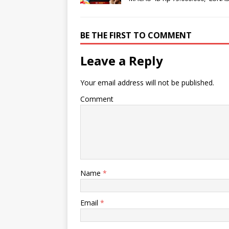
BE THE FIRST TO COMMENT
Leave a Reply
Your email address will not be published.
Comment
Name
*
Email
*