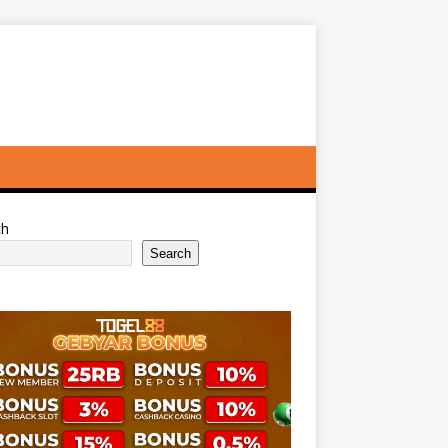
ch
Search