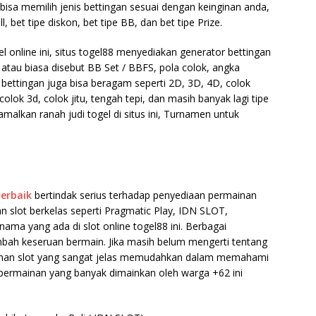
isa memilih jenis bettingan sesuai dengan keinginan anda,
ll, bet tipe diskon, bet tipe BB, dan bet tipe Prize.
nline ini, situs togel88 menyediakan generator bettingan
atau biasa disebut BB Set / BBFS, pola colok, angka
s bettingan juga bisa beragam seperti 2D, 3D, 4D, colok
olok 3d, colok jitu, tengah tepi, dan masih banyak lagi tipe
amalkan ranah judi togel di situs ini, Turnamen untuk
terbaik
bertindak serius terhadap penyediaan permainan
n slot berkelas seperti Pragmatic Play, IDN SLOT,
ama yang ada di slot online togel88 ini. Berbagai
bah keseruan bermain. Jika masih belum mengerti tentang
mainan slot yang sangat jelas memudahkan dalam memahami
permainan yang banyak dimainkan oleh warga +62 ini