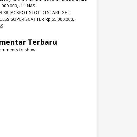
6.000.000,- LUNAS
L88 JACKPOT SLOT DI STARLIGHT
CESS SUPER SCATTER Rp 65.000.000,-
AS
mentar Terbaru
omments to show.