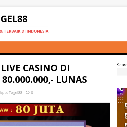
OGEL88
 TERBAIK DI INDONESIA
LIVE CASINO DI
Sear
80.000.000,- LUNAS
ckpot Togel88
0