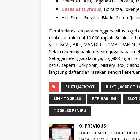
Power of Odin, Legenda Gatotkaca, Mo
Gates of Olympus
, Bonanza, Joker J
Hot Fruits, Bushido Blade, Roma (Jok
Demi kelancaran para pengguna situs togel o
dilakukan minimal 10.000 rupiah. Selain itu 
yaitu BCA , BRI , MANDIRI , CIMB , PANIN 
Selain rekening bank tersebut juga dapat me
Sebagai pelengkap lainnya, togel88 juga m
setia, seperti Lucky Spin, Mistery Box, Cash
langsung daftar dan rasakan sendiri keserua
BUKTI JACKPOT
BUKTI JACKPOT T
LINK TOGEL88
RTP HARI INI
SLOT 
TOGEL88 PENIPU
PREVIOUS
TOGEL88 JACKPOT TOGEL DI TO
MACAU 4D Rp 75.000.000,- LUNA