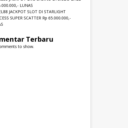
6.000.000,- LUNAS
L88 JACKPOT SLOT DI STARLIGHT
CESS SUPER SCATTER Rp 65.000.000,-
AS
mentar Terbaru
omments to show.