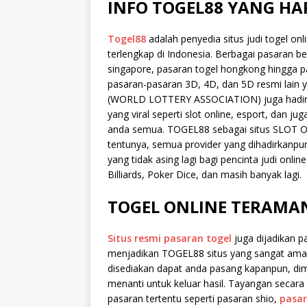
INFO TOGEL88 YANG HA
Togel88
adalah penyedia situs judi togel on
terlengkap di Indonesia. Berbagai pasaran be
singapore, pasaran togel hongkong hingga pa
pasaran-pasaran 3D, 4D, dan 5D resmi lain ya
(WORLD LOTTERY ASSOCIATION) juga hadir 
yang viral seperti slot online, esport, dan ju
anda semua. TOGEL88 sebagai situs SLOT O
tentunya, semua provider yang dihadirkanpun
yang tidak asing lagi bagi pencinta judi onlin
Billiards, Poker Dice, dan masih banyak lagi.
TOGEL ONLINE TERAMA
Situs resmi pasaran togel
juga dijadikan p
menjadikan TOGEL88 situs yang sangat aman
disediakan dapat anda pasang kapanpun, dim
menanti untuk keluar hasil. Tayangan secara
pasaran tertentu seperti pasaran shio,
pasa