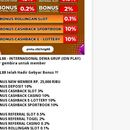
L88 - INTERNASIONAL DEWA GRUP (IDN PLAY)
r gembira untuk member
88 telah Hadir Gebyar Bonus !!!
NUS NEW MEMBER RP. 25,000 RIBU
NUS DEPOSIT 10%
NUS CASHBACK SLOT 3%
NUS CASHBACK CASINO 10%
NUS CASHBACK E-LOTTERY 10%
NUS CASHBACK SPORTBOOK 10%
NUS REFERRAL SLOT 0.5%
NUS REFERRAL TOGEL 2%
NUS REFERRAL CASINO 0.2%
NUS ROLLINGAN SLOT 0.1%