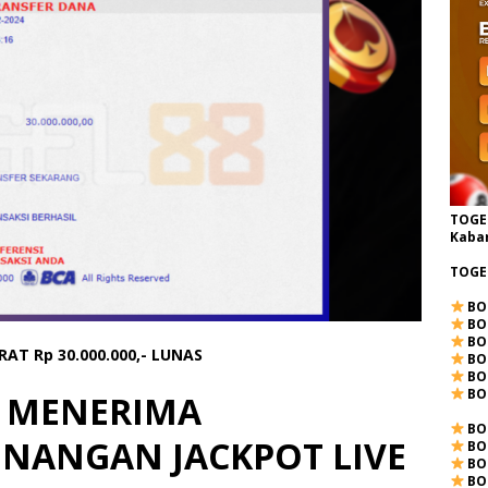
TOGE
Kaba
TOGEL
BO
BO
BO
AT Rp 30.000.000,- LUNAS
BO
BO
BO
 MENERIMA
BO
NANGAN JACKPOT LIVE
BO
BO
BO