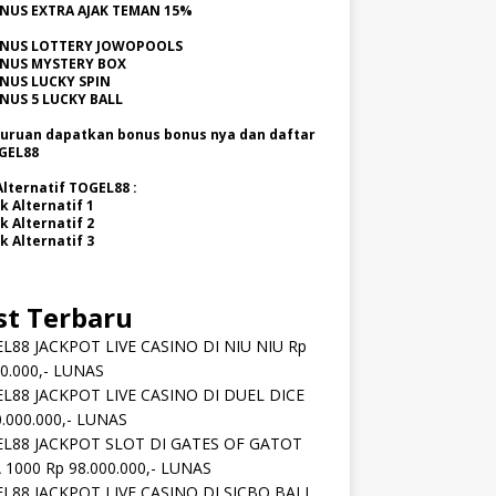
NUS EXTRA AJAK TEMAN 15%
NUS LOTTERY JOWOPOOLS
NUS MYSTERY BOX
NUS LUCKY SPIN
NUS 5 LUCKY BALL
uruan dapatkan bonus bonus nya dan daftar
GEL88
Alternatif TOGEL88 :
nk Alternatif
1
nk Alternatif
2
k Alternatif 3
st Terbaru
L88 JACKPOT LIVE CASINO DI NIU NIU Rp
00.000,- LUNAS
L88 JACKPOT LIVE CASINO DI DUEL DICE
0.000.000,- LUNAS
L88 JACKPOT SLOT DI GATES OF GATOT
 1000 Rp 98.000.000,- LUNAS
L88 JACKPOT LIVE CASINO DI SICBO BALL