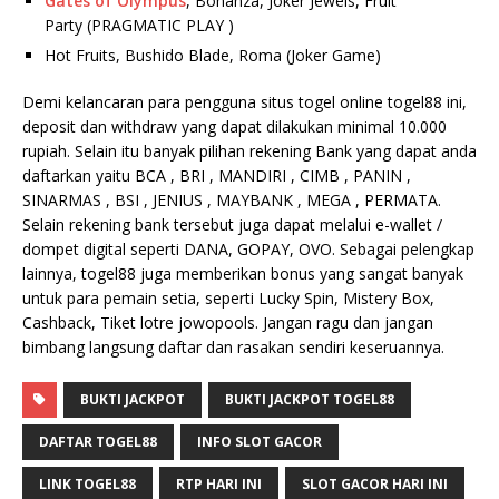
Gates of Olympus
, Bonanza, Joker Jewels, Fruit
Party (PRAGMATIC PLAY )
Hot Fruits, Bushido Blade, Roma (Joker Game)
Demi kelancaran para pengguna situs togel online togel88 ini,
deposit dan withdraw yang dapat dilakukan minimal 10.000
rupiah. Selain itu banyak pilihan rekening Bank yang dapat anda
daftarkan yaitu BCA , BRI , MANDIRI , CIMB , PANIN ,
SINARMAS , BSI , JENIUS , MAYBANK , MEGA , PERMATA.
Selain rekening bank tersebut juga dapat melalui e-wallet /
dompet digital seperti DANA, GOPAY, OVO. Sebagai pelengkap
lainnya, togel88 juga memberikan bonus yang sangat banyak
untuk para pemain setia, seperti Lucky Spin, Mistery Box,
Cashback, Tiket lotre jowopools. Jangan ragu dan jangan
bimbang langsung daftar dan rasakan sendiri keseruannya.
BUKTI JACKPOT
BUKTI JACKPOT TOGEL88
DAFTAR TOGEL88
INFO SLOT GACOR
LINK TOGEL88
RTP HARI INI
SLOT GACOR HARI INI