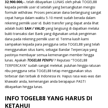
32.900.000,-.
telah dibayarkan LUNAS oleh pihak TOGEL88
kepada pemilik user id setelah yang bersangkutan mengisi
formulir withdraw. Proses pencairan dana berlangsung sangat
cepat hanya dalam waktu 5-10 menit sudah berada dalam
rekening pemilik user id. Bukti transfer yang dapat anda lihat
adalah bukti
SAH / VALID
yang langsung di dapatkan melalui
bukti transaksi dari Bank yang digunakan untuk pengiriman
dana pada rekening pemilik user id. Terima kasih kami
sampaikan kepada para pengguna setia TOGEL88 yang telah
menggunakan situs kami, sebagai Bandar Terpercaya yang
pastinya membayar semua kemenangan member hingga
lunas. Apakah
TOGEL88 PENIPU
? Reputasi “TOGEL88
TERPERCAYA” sudah sangat melekat. puluhan hingga ratusan
ribu pengguna setia TOGEL88 tetap menggunakan situs
terbesar dan terbaik di Indonesia ini. Hapus rasa was-was dan
khawatir anda, kemenangan anda berapapun PASTI
dibayarkan hingga lunas.
INFO TOGEL88 YANG HARUS DI
KETAHUI