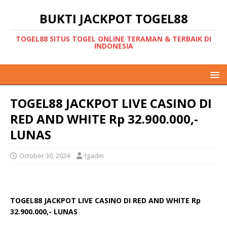
BUKTI JACKPOT TOGEL88
TOGEL88 SITUS TOGEL ONLINE TERAMAN & TERBAIK DI
INDONESIA
TOGEL88 JACKPOT LIVE CASINO DI
RED AND WHITE Rp 32.900.000,-
LUNAS
October 30, 2024
tgadm
TOGEL88 JACKPOT LIVE CASINO DI RED AND WHITE Rp
32.900.000,- LUNAS