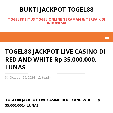
BUKTI JACKPOT TOGEL88
TOGEL88 SITUS TOGEL ONLINE TERAMAN & TERBAIK DI
INDONESIA
TOGEL88 JACKPOT LIVE CASINO DI
RED AND WHITE Rp 35.000.000,-
LUNAS
October 29, 2024
tgadm
TOGEL88 JACKPOT LIVE CASINO DI RED AND WHITE Rp
35.000.000,- LUNAS