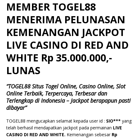
MEMBER TOGEL88
MENERIMA PELUNASAN
KEMENANGAN JACKPOT
LIVE CASINO DI RED AND
WHITE Rp 35.000.000,-
LUNAS
“TOGEL88 Situs Togel Online, Casino Online, Slot
Online Terbaik, Terpercaya, Terbesar dan
Terlengkap di Indonesia – Jackpot berapapun pasti
dibayar”
TOGEL88 mengucapkan selamat kepada user id :
SIO***
yang
telah berhasil mendapatkan jackpot pada permainan
LIVE
CASINO DI RED AND WHITE.
Kemenangan sebesar
Rp