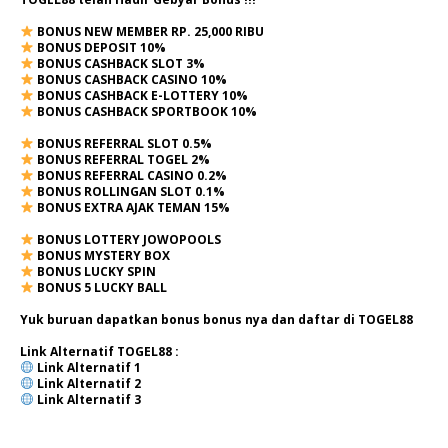
BONUS NEW MEMBER RP. 25,000 RIBU
BONUS DEPOSIT 10%
BONUS CASHBACK SLOT 3%
BONUS CASHBACK CASINO 10%
BONUS CASHBACK E-LOTTERY 10%
BONUS CASHBACK SPORTBOOK 10%
BONUS REFERRAL SLOT 0.5%
BONUS REFERRAL TOGEL 2%
BONUS REFERRAL CASINO 0.2%
BONUS ROLLINGAN SLOT 0.1%
BONUS EXTRA AJAK TEMAN 15%
BONUS LOTTERY JOWOPOOLS
BONUS MYSTERY BOX
BONUS LUCKY SPIN
BONUS 5 LUCKY BALL
Yuk buruan dapatkan bonus bonus nya dan daftar di TOGEL88
Link Alternatif TOGEL88 :
Link Alternatif
1
Link Alternatif
2
Link Alternatif 3