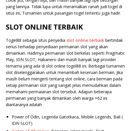
colok jitu, tengah tepi, dan masih banyak lagi tipe bettingan
yang lainnya. Tidak lupa untuk meramalkan ranah judi togel di
situs ini, Turnamen untuk pasangan togel tertentu juga hadir.
SLOT ONLINE TERBAIK
Togel88 sebagai situs penyedia
slot online terbaik
bertindak
serius terhadap penyediaan permainan slot yang akan
dimainkan. Hadirnya permainan slot berkelas seperti Pragmatic
Play, IDN SLOT, Habanero dan masih banyak lagi provider
ternama yang ada di slot online togel88 ini. Berbagai turnamen
slot diselenggarakan untuk menambah keseruan bermain. Jika
masih belum mengerti tentang slot online, cara bermain pada
setiap permainan slot yang sangat jelas memudahkan dalam
memahami permaianan slot tersebut. Adapun beberapa
permainan yang banyak dimainkan oleh warga +62 ini
diantaranya adalah
Power of Odin, Legenda Gatotkaca, Mobile Legends, Bali (
IDN SLOT)