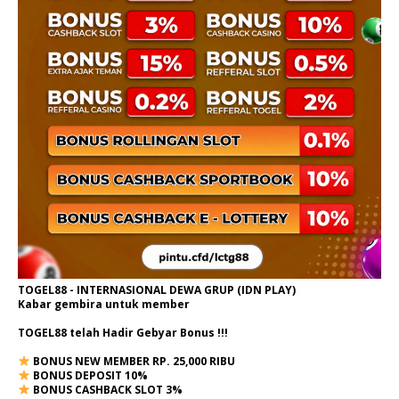
TOGEL88 - INTERNASIONAL DEWA GRUP (IDN PLAY)
Kabar gembira untuk member
TOGEL88 telah Hadir Gebyar Bonus !!!
BONUS NEW MEMBER RP. 25,000 RIBU
BONUS DEPOSIT 10%
BONUS CASHBACK SLOT 3%