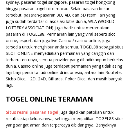
sydney, pasaran togel singapore, pasaran togel hongkong
hingga pasaran togel toto macau. Selain pasaran besar
tersebut, pasaran-pasaran 3D, 4D, dan 5D resmi lain yang
juga sudah terdaftar di asosiasi lotre dunia, WLA (WORLD
LOTTERY ASSOCIATION) juga hadir untuk meramaikan
pasaran di TOGEL88. Permainan lain yang viral seperti slot
online, esport, dan juga live Casino / casino online, juga
tersedia untuk menghibur anda semua. TOGEL88 sebagai situs
SLOT ONLINE menyediakan permainan yang canggih dan
terbaru tentunya, semua provider yang dihadirkanpun berkelas
dunia. Casino online juga terdapat permainan yang tidak asing
lagi bagi pencinta judi online di indonesia, antara lain Roullete,
Sicbo Dice, 12D, 24D, Billiards, Poker Dice, dan masih banyak
lagi.
TOGEL ONLINE TERAMAN
Situs resmi pasaran togel
juga dijadikan patokan untuk
result setiap keluarannya, sehingga menjadikan TOGEL88 situs
yang sangat aman dan terpercaya dibidangnya. Banyaknya