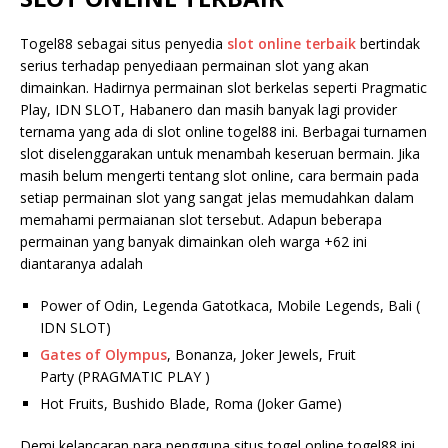
Togel88 sebagai situs penyedia
slot online terbaik
bertindak
serius terhadap penyediaan permainan slot yang akan
dimainkan. Hadirnya permainan slot berkelas seperti Pragmatic
Play, IDN SLOT, Habanero dan masih banyak lagi provider
ternama yang ada di slot online togel88 ini. Berbagai turnamen
slot diselenggarakan untuk menambah keseruan bermain. Jika
masih belum mengerti tentang slot online, cara bermain pada
setiap permainan slot yang sangat jelas memudahkan dalam
memahami permaianan slot tersebut. Adapun beberapa
permainan yang banyak dimainkan oleh warga +62 ini
diantaranya adalah
Power of Odin, Legenda Gatotkaca, Mobile Legends, Bali (
IDN SLOT)
Gates of Olympus
, Bonanza, Joker Jewels, Fruit
Party (PRAGMATIC PLAY )
Hot Fruits, Bushido Blade, Roma (Joker Game)
Demi kelancaran para pengguna situs togel online togel88 ini,