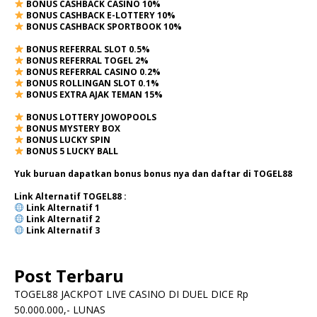
BONUS CASHBACK CASINO 10%
BONUS CASHBACK E-LOTTERY 10%
BONUS CASHBACK SPORTBOOK 10%
BONUS REFERRAL SLOT 0.5%
BONUS REFERRAL TOGEL 2%
BONUS REFERRAL CASINO 0.2%
BONUS ROLLINGAN SLOT 0.1%
BONUS EXTRA AJAK TEMAN 15%
BONUS LOTTERY JOWOPOOLS
BONUS MYSTERY BOX
BONUS LUCKY SPIN
BONUS 5 LUCKY BALL
Yuk buruan dapatkan bonus bonus nya dan daftar di TOGEL88
Link Alternatif TOGEL88 :
Link Alternatif
1
Link Alternatif
2
Link Alternatif 3
Post Terbaru
TOGEL88 JACKPOT LIVE CASINO DI DUEL DICE Rp
50.000.000,- LUNAS