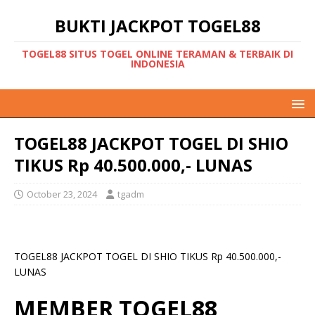
BUKTI JACKPOT TOGEL88
TOGEL88 SITUS TOGEL ONLINE TERAMAN & TERBAIK DI
INDONESIA
TOGEL88 JACKPOT TOGEL DI SHIO
TIKUS Rp 40.500.000,- LUNAS
October 23, 2024
tgadm
TOGEL88 JACKPOT TOGEL DI SHIO TIKUS Rp 40.500.000,-
LUNAS
MEMBER TOGEL88