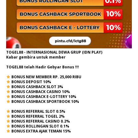
TOGEL88 - INTERNASIONAL DEWA GRUP (IDN PLAY)
Kabar gembira untuk member
TOGEL88 telah Hadir Gebyar Bonus !!!
BONUS NEW MEMBER RP. 25,000 RIBU
BONUS DEPOSIT 10%
BONUS CASHBACK SLOT 3%
BONUS CASHBACK CASINO 10%
BONUS CASHBACK E-LOTTERY 10%
BONUS CASHBACK SPORTBOOK 10%
BONUS REFERRAL SLOT 0.5%
BONUS REFERRAL TOGEL 2%
BONUS REFERRAL CASINO 0.2%
BONUS ROLLINGAN SLOT 0.1%
BONUS EXTRA AJAK TEMAN 15%