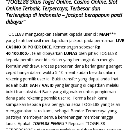
“TOGEL88 Situs Togel Online, Casino Online, Slot
Online Terbaik, Terpercaya, Terbesar dan
Terlengkap di Indonesia – Jackpot berapapun pasti
dibayar”
TOGEL88 mengucapkan selamat kepada user id :
MAN
***
yang telah berhasil mendapatkan jackpot pada permainan
LIVE
CASINO DI POKER DICE
. Kemenangan sebesar
Rp
40.100.000,-.
telah dibayarkan
LUNAS
oleh pihak TOGEL88
kepada pemilik user id setelah yang bersangkutan mengisi
formulir withdraw. Proses pencairan dana berlangsung sangat
cepat hanya dalam waktu 5-10 menit sudah berada dalam
rekening pemilik user id. Bukti transfer yang dapat anda lihat
adalah bukti
SAH / VALID
yang langsung di dapatkan melalui
bukti transaksi dari Bank yang digunakan untuk pengiriman
dana pada rekening pemilik user id. Terima kasih kami
sampaikan kepada para pengguna setia TOGEL88 yang telah
menggunakan situs kami, sebagai Bandar Terpercaya yang
pastinya membayar semua kemenangan member hingga
lunas. Apakah
TOGEL88 PENIPU
? Reputasi “TOGEL88
TERPERCAYA” sudah sangat melekat. puluhan hingga ratusan