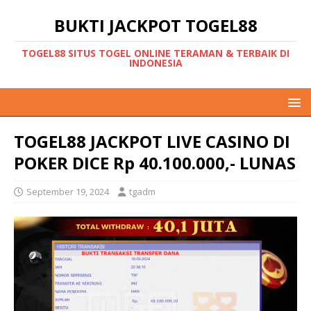
BUKTI JACKPOT TOGEL88
TOGEL88 SITUS TOGEL ONLINE TERAMAN & TERBAIK DI
INDONESIA
TOGEL88 JACKPOT LIVE CASINO DI
POKER DICE Rp 40.100.000,- LUNAS
September 19, 2024
tgadm