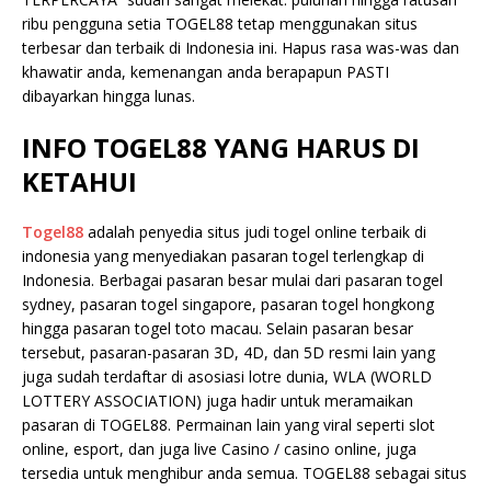
ribu pengguna setia TOGEL88 tetap menggunakan situs
terbesar dan terbaik di Indonesia ini. Hapus rasa was-was dan
khawatir anda, kemenangan anda berapapun PASTI
dibayarkan hingga lunas.
INFO TOGEL88 YANG HARUS DI
KETAHUI
Togel88
adalah penyedia situs judi togel online terbaik di
indonesia yang menyediakan pasaran togel terlengkap di
Indonesia. Berbagai pasaran besar mulai dari pasaran togel
sydney, pasaran togel singapore, pasaran togel hongkong
hingga pasaran togel toto macau. Selain pasaran besar
tersebut, pasaran-pasaran 3D, 4D, dan 5D resmi lain yang
juga sudah terdaftar di asosiasi lotre dunia, WLA (WORLD
LOTTERY ASSOCIATION) juga hadir untuk meramaikan
pasaran di TOGEL88. Permainan lain yang viral seperti slot
online, esport, dan juga live Casino / casino online, juga
tersedia untuk menghibur anda semua. TOGEL88 sebagai situs