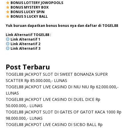
BONUS LOTTERY JOWOPOOLS
BONUS MYSTERY BOX
BONUS LUCKY SPIN
BONUS 5 LUCKY BALL
Yuk buruan dapatkan bonus bonus nya dan daftar di TOGEL88
Link Alternatif TOGEL88 :
Link Alternatif
1
Link Alternatif
2
Link Alternatif 3
Post Terbaru
TOGEL88 JACKPOT SLOT DI SWEET BONANZA SUPER
SCATTER Rp 85.000.000,- LUNAS
TOGEL88 JACKPOT LIVE CASINO DI NIU NIU Rp 62.000.000,-
LUNAS
TOGEL88 JACKPOT LIVE CASINO DI DUEL DICE Rp
50.000.000,- LUNAS
TOGEL88 JACKPOT SLOT DI GATES OF GATOT KACA 1000 Rp
98.000.000,- LUNAS
TOGEL88 JACKPOT LIVE CASINO DI SICBO BALL Rp