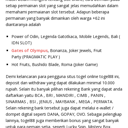
setiap permainan slot yang sangat jelas memudahkan dalam
memahami permaianan slot tersebut. Adapun beberapa
permainan yang banyak dimainkan oleh warga +62 ini
diantaranya adalah
Power of Odin, Legenda Gatotkaca, Mobile Legends, Bali (
IDN SLOT)
Gates of Olympus
, Bonanza, Joker Jewels, Fruit
Party (PRAGMATIC PLAY )
Hot Fruits, Bushido Blade, Roma (Joker Game)
Demi kelancaran para pengguna situs togel online togel88 ini,
deposit dan withdraw yang dapat dilakukan minimal 10.000
rupiah. Selain itu banyak pilihan rekening Bank yang dapat anda
daftarkan yaitu BCA , BRI , MANDIRI , CIMB , PANIN ,
SINARMAS , BSI , JENIUS , MAYBANK , MEGA , PERMATA.
Selain rekening bank tersebut juga dapat melalui e-wallet /
dompet digital seperti DANA, GOPAY, OVO. Sebagai pelengkap
lainnya, togel88 juga memberikan bonus yang sangat banyak
untuk para pemain setia, seperti Lucky Spin, Mistery Box,