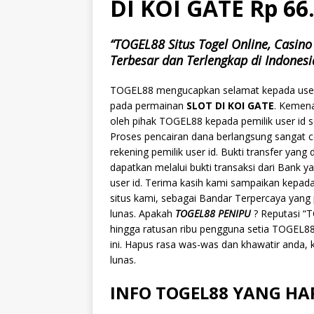
DI KOI GATE Rp 66
“TOGEL88 Situs Togel Online, Casino 
Terbesar dan Terlengkap di Indonesi
TOGEL88 mengucapkan selamat kepada user
pada permainan
SLOT DI KOI GATE
. Kemen
oleh pihak TOGEL88 kepada pemilik user id s
Proses pencairan dana berlangsung sangat 
rekening pemilik user id. Bukti transfer yang
dapatkan melalui bukti transaksi dari Bank 
user id. Terima kasih kami sampaikan kepa
situs kami, sebagai Bandar Terpercaya ya
lunas. Apakah
TOGEL88 PENIPU
? Reputasi “
hingga ratusan ribu pengguna setia TOGEL88
ini. Hapus rasa was-was dan khawatir anda
lunas.
INFO TOGEL88 YANG HA