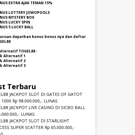
NUS EXTRA AJAK TEMAN 15%
NUS LOTTERY JOWOPOOLS
NUS MYSTERY BOX
NUS LUCKY SPIN
NUS 5 LUCKY BALL
uruan dapatkan bonus bonus nya dan daftar
GEL88
Alternatif TOGEL88 :
nk Alternatif
1
nk Alternatif
2
k Alternatif 3
st Terbaru
L88 JACKPOT SLOT DI GATES OF GATOT
 1000 Rp 98.000.000,- LUNAS
L88 JACKPOT LIVE CASINO DI SICBO BALL
6.000.000,- LUNAS
L88 JACKPOT SLOT DI STARLIGHT
CESS SUPER SCATTER Rp 65.000.000,-
AS