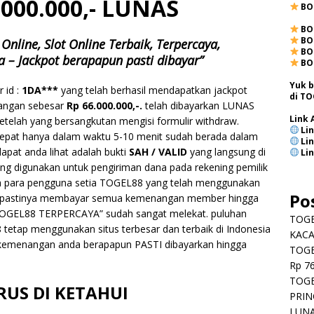
.000.000,- LUNAS
BO
BO
BO
Online, Slot Online Terbaik, Terpercaya,
BO
a – Jackpot berapapun pasti dibayar”
BO
Yuk b
 id :
1DA***
yang telah berhasil mendapatkan jackpot
di TO
angan sebesar
Rp 66.000.000,-.
telah dibayarkan LUNAS
Link 
etelah yang bersangkutan mengisi formulir withdraw.
Li
cepat hanya dalam waktu 5-10 menit sudah berada dalam
Li
 dapat anda lihat adalah bukti
SAH / VALID
yang langsung di
Lin
yang digunakan untuk pengiriman dana pada rekening pemilik
da para pengguna setia TOGEL88 yang telah menggunakan
Po
ng pastinya membayar semua kemenangan member hingga
TOGEL88 TERPERCAYA” sudah sangat melekat. puluhan
TOGE
 tetap menggunakan situs terbesar dan terbaik di Indonesia
KACA
, kemenangan anda berapapun PASTI dibayarkan hingga
TOGE
Rp 7
TOGE
RUS DI KETAHUI
PRIN
LUN