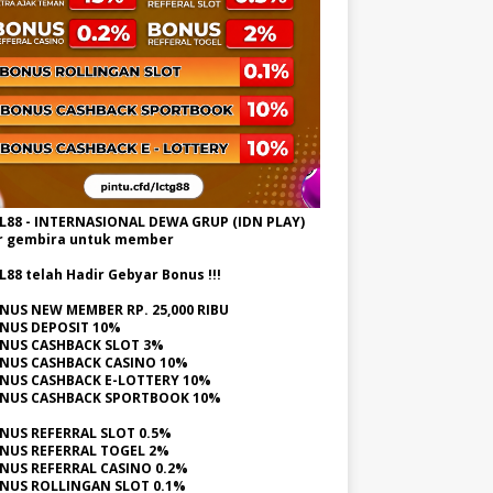
L88 - INTERNASIONAL DEWA GRUP (IDN PLAY)
r gembira untuk member
88 telah Hadir Gebyar Bonus !!!
NUS NEW MEMBER RP. 25,000 RIBU
NUS DEPOSIT 10%
NUS CASHBACK SLOT 3%
NUS CASHBACK CASINO 10%
NUS CASHBACK E-LOTTERY 10%
NUS CASHBACK SPORTBOOK 10%
NUS REFERRAL SLOT 0.5%
NUS REFERRAL TOGEL 2%
NUS REFERRAL CASINO 0.2%
NUS ROLLINGAN SLOT 0.1%