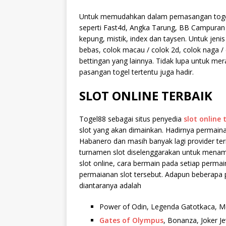
Untuk memudahkan dalam pemasangan togel o
seperti Fast4d, Angka Tarung, BB Campuran 
kepung, mistik, index dan taysen. Untuk jeni
bebas, colok macau / colok 2d, colok naga / c
bettingan yang lainnya. Tidak lupa untuk mer
pasangan togel tertentu juga hadir.
SLOT ONLINE TERBAIK
Togel88 sebagai situs penyedia
slot online 
slot yang akan dimainkan. Hadirnya permaina
Habanero dan masih banyak lagi provider tern
turnamen slot diselenggarakan untuk menam
slot online, cara bermain pada setiap per
permaianan slot tersebut. Adapun beberapa 
diantaranya adalah
Power of Odin, Legenda Gatotkaca, Mo
Gates of Olympus
, Bonanza, Joker J