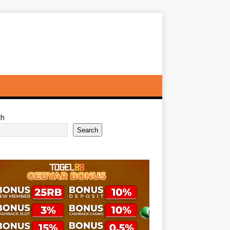
ch
Search