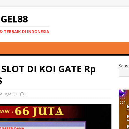
OGEL88
 TERBAIK DI INDONESIA
SLOT DI KOI GATE Rp
Sear
S
ot Togel88
0